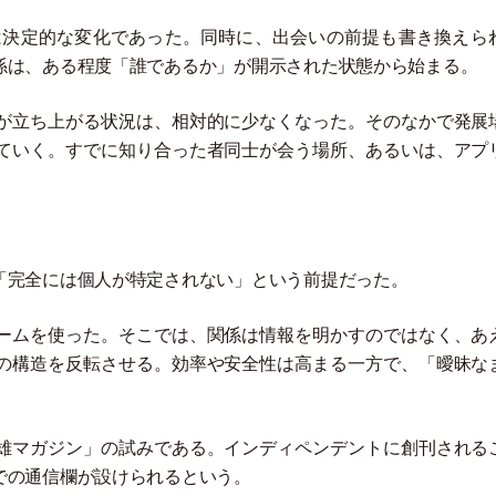
は決定的な変化であった。同時に、出会いの前提も書き換えら
係は、ある程度
「
誰であるか
」
が開示された状態から始まる。
が立ち上がる状況は、相対的に少なくなった。そのなかで発展
ていく。すでに知り合った者同士が会う場所、あるいは、アプ
「
完全には個人が特定されない
」
という前提だった。
ームを使った。そこでは、関係は情報を明かすのではなく、あ
の構造を反転させる。効率や安全性は高まる一方で、
「
曖昧な
雄マガジン
」
の試みである。インディペンデントに創刊される
での通信欄が設けられるという。