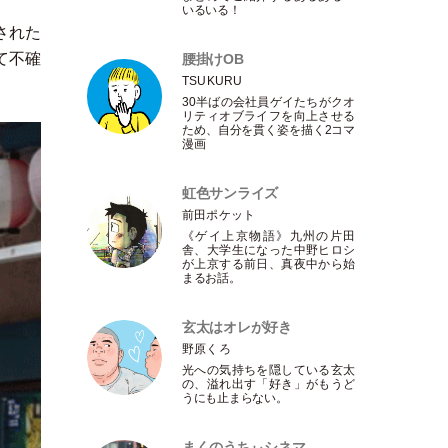
いるいる！
された
て不確
腰掛けOB
TSUKURU
30半ばの会社員ゲイたちがクオ
リティオブライフを向上させる
ため、自分を貫く姿を描く2コマ
漫画
虹色サンライズ
前田ポケット
《ゲイ上京物語》九州の片田
舎、大学生になった中野ヒロシ
が上京する前日、真夜中から始
まるお話。
玄太はオレが好き
野原くろ
光への気持ちを隠している玄太
の、溢れ出す
「
好き
」
がもうど
うにも止まらない。
まくのうちぃシネマ