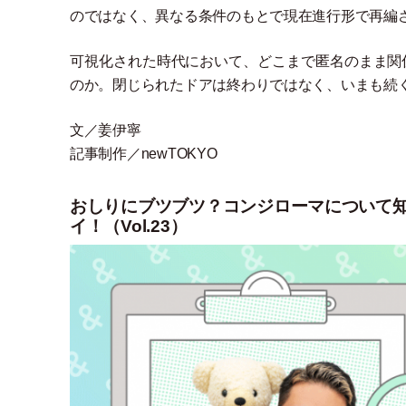
のではなく、異なる条件のもとで現在進行形で再編
可視化された時代において、どこまで匿名のまま関
のか。閉じられたドアは終わりではなく、いまも続
文／姜伊寧
記事制作／newTOKYO
おしりにブツブツ？コンジローマについて
イ！（Vol.23）