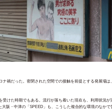
ロナ禍だった。密閉された空間での接触を前提とする発展場は
を受けた時期でもある。流行が落ち着いた現在も、利用状況が
た大阪
・
中津の
「
SPEED
」
も、こうした複合的な環境のなかで