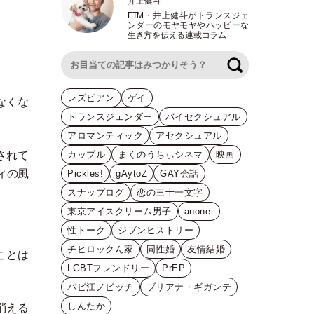
井上健斗
FTM
・
井上健斗がトランスジェ
ンダーのモヤモヤやハッピーな
生き方を伝える連載コラム
検索
レズビアン
ゲイ
なくな
トランスジェンダー
バイセクシュアル
アロマンティック
アセクシュアル
されて
カップル
まくのうちぃシネマ
映画
ィの風
Pickles!
gAytoZ
GAY会話
スナップログ
恋の三十一文字
東京アイスクリーム男子
anone.
性トーク
ジブンヒストリー
チヒロックん家
同性婚
友情結婚
ことは
LGBTフレンドリー
PrEP
バビ江ノビッチ
ブリアナ・ギガンテ
しんたか
消える