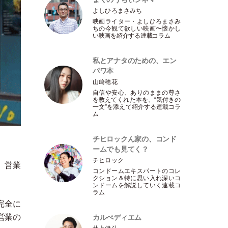
よしひろまさみち
映画ライター
・
よしひろまさみ
ちの今観て欲しい映画〜懐かし
い映画を紹介する連載コラム
私とアナタのための、エン
パワ本
山﨑穂花
自信や安心、ありのままの尊さ
を教えてくれた本を、“気付きの
一文”を添えて紹介する連載コラ
ム
チヒロックん家の、コンド
ームでも見てく？
チヒロック
、営業
コンドームエキスパートのコレ
クション＆特に思い入れ深いコ
ンドームを解説していく連載コ
ラム
完全に
営業の
カルぺディエム