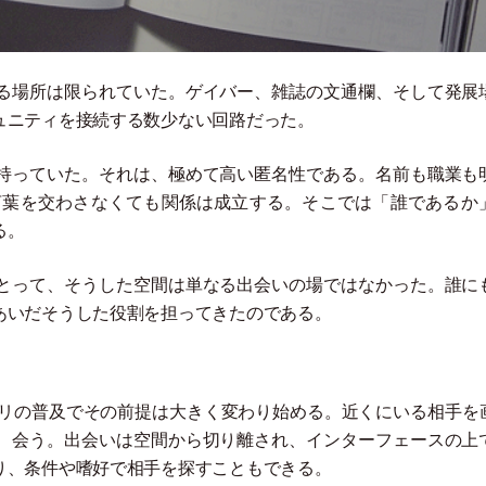
る場所は限られていた。ゲイバー、雑誌の文通欄、そして発展
ュニティを接続する数少ない回路だった。
持っていた。それは、極めて高い匿名性である。名前も職業も
言葉を交わさなくても関係は成立する。そこでは
「
誰であるか
る。
とって、そうした空間は単なる出会いの場ではなかった。誰に
あいだそうした役割を担ってきたのである。
プリの普及でその前提は大きく変わり始める。近くにいる相手を
、会う。出会いは空間から切り離され、インターフェースの上
り、条件や嗜好で相手を探すこともできる。