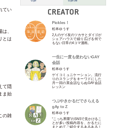
れてい
CREATOR
Pickles！
松本ゆうす
場は、
2人のゲイ友のツカサとダイゴが
リとは
シェアハウスで繰り広げる何で
もない日常の4コマ漫画。
一生に一度も使わないGAY
会話
松本ゆうす
ゲイコミュニケーション。流行
りのスラングをキーワドにした
月一回の英会話ならぬGAY会話
えて隠
レッスン
まま始
つぶやきかるだでさらえる
gAy to Z
松本ゆうす
この雑
“こっち界隈”のSNSで見かけるこ
とが多い投稿内容を、かるたに
まとめてご紹介するあるある！