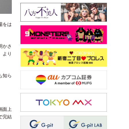
場をは
明かさ
」
より
も知ら
画面上
で完結