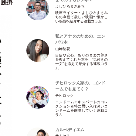
、腰掛
よしひろまさみち
映画ライター
・
よしひろまさみ
ちの今観て欲しい映画〜懐かし
い映画を紹介する連載コラム
私とアナタのための、エン
パワ本
山﨑穂花
自信や安心、ありのままの尊さ
を教えてくれた本を、“気付きの
一文”を添えて紹介する連載コラ
ム
チヒロックん家の、コンド
ームでも見てく？
チヒロック
コンドームエキスパートのコレ
クション＆特に思い入れ深いコ
ンドームを解説していく連載コ
ラム
カルぺディエム