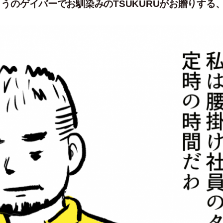
／きょうのゲイバーでお馴染みのTSUKURUがお贈りする