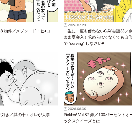
2026.07.23
 Vol.88 物件／メゾン・ド・ヒ●コ
一生に一度も使わないGAY会話33／
まま夏突入！求められてなくても自
で “serving” しなさい♥
2026.06.30
が好き／其の十：オレが大事…
Pickles! Vol.87 弄／100パーセント
ックスクイーズとは