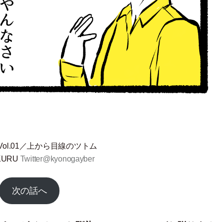
Vol.01／上から目線のツトム
KURU
Twitter@kyonogayber
次の話へ