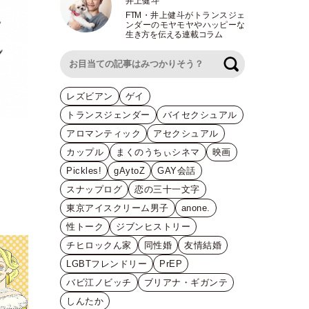
井上健斗
FTM
・
井上健斗がトランスジェ
ンダーのモヤモヤやハッピーな
生き方を伝える連載コラム
検索
レズビアン
ゲイ
トランスジェンダー
バイセクシュアル
アロマンティック
アセクシュアル
カップル
まくのうちぃシネマ
映画
Pickles!
gAytoZ
GAY会話
スナップログ
恋の三十一文字
東京アイスクリーム男子
anone.
性トーク
ジブンヒストリー
チヒロックん家
同性婚
友情結婚
LGBTフレンドリー
PrEP
バビ江ノビッチ
ブリアナ・ギガンテ
しんたか