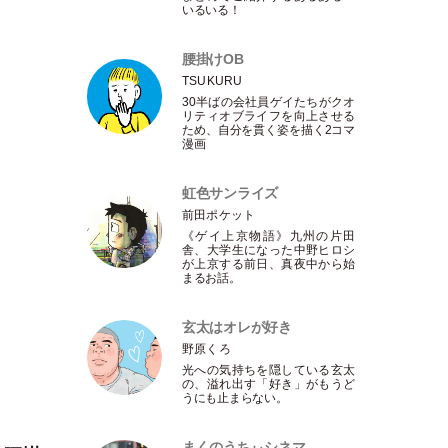
いるいる！
腰掛けOB
TSUKURU
30半ばの会社員ゲイたちがクオ
リティオブライフを向上させる
ため、自分を貫く姿を描く2コマ
漫画
虹色サンライズ
前田ポケット
《ゲイ上京物語》九州の片田
舎、大学生になった中野ヒロシ
が上京する前日、真夜中から始
まるお話。
玄太はオレが好き
野原くろ
光への気持ちを隠している玄太
の、溢れ出す
「
好き
」
がもうど
うにも止まらない。
まくのうちぃシネマ