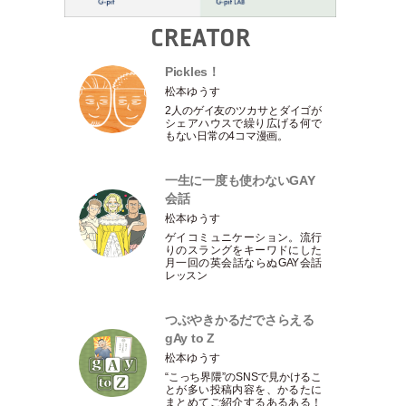
CREATOR
Pickles！
松本ゆうす
2人のゲイ友のツカサとダイゴが
シェアハウスで繰り広げる何で
もない日常の4コマ漫画。
一生に一度も使わないGAY
会話
松本ゆうす
ゲイコミュニケーション。流行
りのスラングをキーワドにした
月一回の英会話ならぬGAY会話
レッスン
つぶやきかるだでさらえる
gAy to Z
松本ゆうす
“こっち界隈”のSNSで見かけるこ
とが多い投稿内容を、かるたに
まとめてご紹介するあるある！