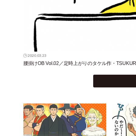
2020.03.23
腰掛けOB Vol.02／定時上がりのタケル作
・
TSUKURU