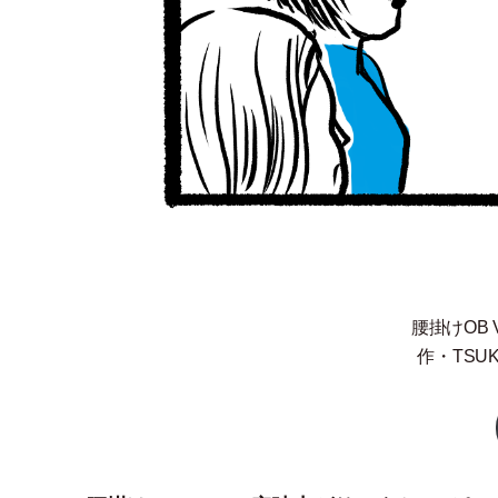
腰掛けOB 
作
・
TSU