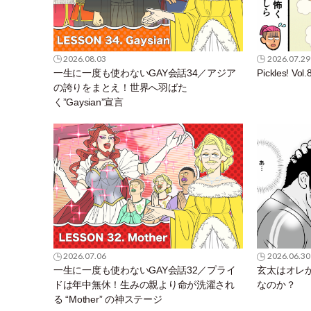
2026.08.03
2026.07.29
一生に一度も使わないGAY会話34／アジア
Pickles!
の誇りをまとえ！世界へ羽ばた
く”Gaysian”宣言
2026.07.06
2026.06.30
一生に一度も使わないGAY会話32／プライ
玄太はオレ
ドは年中無休！生みの親より命が洗濯され
なのか？
る “Mother” の神ステージ