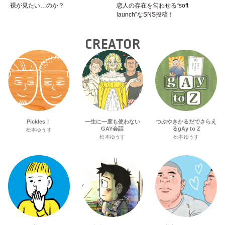
裸が見たい…のか？
恋人の存在を匂わせる“soft
launch”なSNS投稿！
CREATOR
Pickles！
一生に一度も使わない
つぶやきかるだでさらえ
GAY会話
るgAy to Z
松本ゆうす
松本ゆうす
松本ゆうす