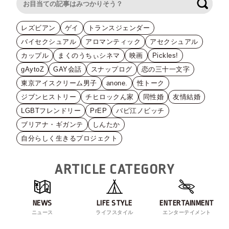
検索
レズビアン
ゲイ
トランスジェンダー
バイセクシュアル
アロマンティック
アセクシュアル
カップル
まくのうちぃシネマ
映画
Pickles!
gAytoZ
GAY会話
スナップログ
恋の三十一文字
東京アイスクリーム男子
anone.
性トーク
ジブンヒストリー
チヒロックん家
同性婚
友情結婚
LGBTフレンドリー
PrEP
バビ江ノビッチ
ブリアナ・ギガンテ
しんたか
自分らしく生きるプロジェクト
ARTICLE CATEGORY
NEWS
LIFE STYLE
ENTERTAINMENT
ニュース
ライフスタイル
エンターテイメント