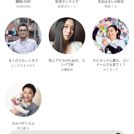
腰掛けOB
虹色サンライズ
玄太はオレが好き
TSUKURU
前田ポケット
野原くろ
まくのうちぃシネマ
私とアナタのための、エ
チヒロックん家の、コン
ンパワ本
ドームでも見てく？
よしひろまさみち
山﨑穂花
チヒロック
カルぺディエム
井上健斗