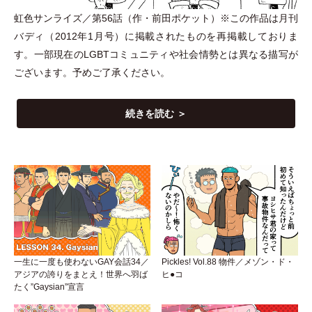
虹色サンライズ／第56話
（
作
・
前田ポケット
）
※この作品は月刊
バディ
（
2012年1月号
）
に掲載されたものを再掲載しておりま
す。一部現在のLGBTコミュニティや社会情勢とは異なる描写が
ございます。予めご了承ください。
続きを読む ＞
一生に一度も使わないGAY会話34／
Pickles! Vol.88 物件／メゾン・ド・
アジアの誇りをまとえ！世界へ羽ば
ヒ●コ
たく”Gaysian”宣言