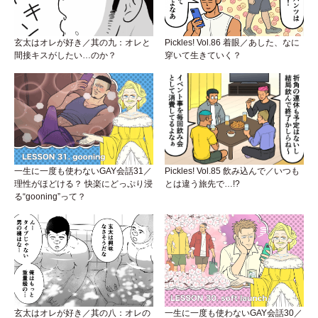
玄太はオレが好き／其の九：オレと
Pickles! Vol.86 着眼／あした、なに
間接キスがしたい…のか？
穿いて生きていく？
一生に一度も使わないGAY会話31／
Pickles! Vol.85 飲み込んで／いつも
理性がほどける？ 快楽にどっぷり浸
とは違う旅先で…!?
る“gooning”って？
玄太はオレが好き／其の八：オレの
一生に一度も使わないGAY会話30／