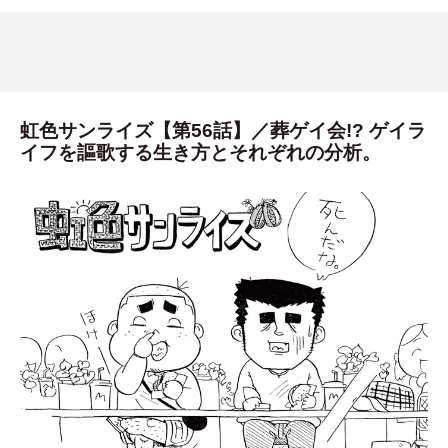
虹色サンライズ【第56話】／葬ゲイ会!? ゲイラ
イフを謳歌する生き方とそれぞれの分析。