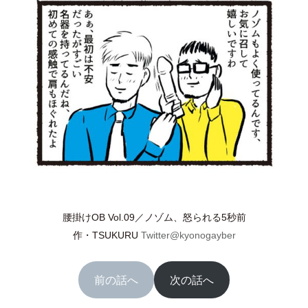
腰掛けOB Vol.09／ノゾム、怒られる5秒前
作
・
TSUKURU
Twitter@kyonogayber
前の話へ
次の話へ