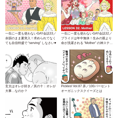
一生に一度も使わないGAY会話33／
一生に一度も使わないGAY会話32／
余韻のまま夏突入！求められてなく
プライドは年中無休！生みの親より
ても自信特盛で “serving” しなさい♥
命が洗濯される “Mother” の神ステー
ジ
玄太はオレが好き／其の十：オレが
Pickles! Vol.87 弄／100パーセント
大事…なのか？
オーガニックスクイーズとは