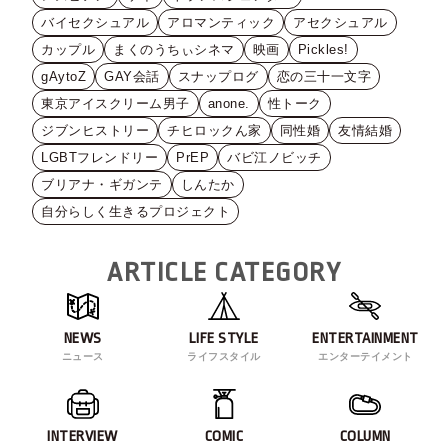
バイセクシュアル
アロマンティック
アセクシュアル
カップル
まくのうちぃシネマ
映画
Pickles!
gAytoZ
GAY会話
スナップログ
恋の三十一文字
東京アイスクリーム男子
anone.
性トーク
ジブンヒストリー
チヒロックん家
同性婚
友情結婚
LGBTフレンドリー
PrEP
バビ江ノビッチ
ブリアナ・ギガンテ
しんたか
自分らしく生きるプロジェクト
ARTICLE CATEGORY
NEWS
LIFE STYLE
ENTERTAINMENT
ニュース
ライフスタイル
エンターテイメント
INTERVIEW
COMIC
COLUMN