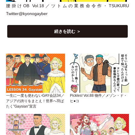
腰掛けOB Vol.18／ツトムの業務命令作
・
TSUKURU
Twitter@kyonogayber
続きを読む ＞
一生に一度も使わないGAY会話34／
Pickles! Vol.88 物件／メゾン・ド・
アジアの誇りをまとえ！世界へ羽ば
ヒ●コ
たく”Gaysian”宣言