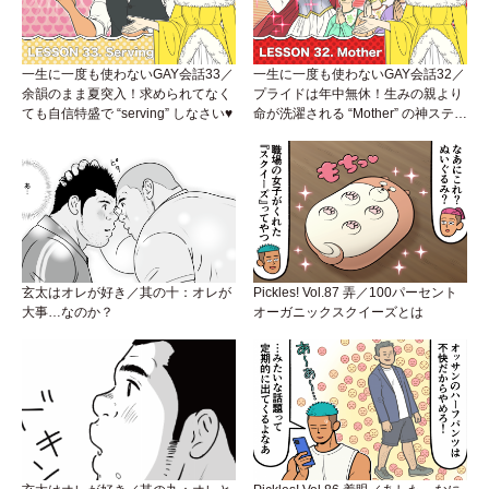
一生に一度も使わないGAY会話33／
一生に一度も使わないGAY会話32／
余韻のまま夏突入！求められてなく
プライドは年中無休！生みの親より
ても自信特盛で “serving” しなさい♥
命が洗濯される “Mother” の神ステー
ジ
玄太はオレが好き／其の十：オレが
Pickles! Vol.87 弄／100パーセント
大事…なのか？
オーガニックスクイーズとは