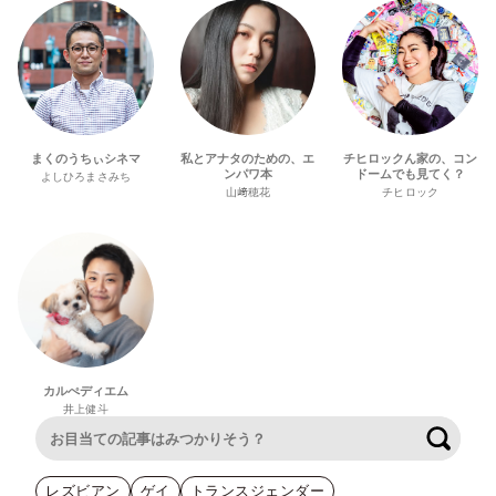
まくのうちぃシネマ
私とアナタのための、エ
チヒロックん家の、コン
ンパワ本
ドームでも見てく？
よしひろまさみち
山﨑穂花
チヒロック
カルぺディエム
井上健斗
検索
レズビアン
ゲイ
トランスジェンダー