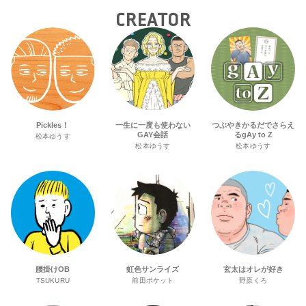
CREATOR
Pickles！
一生に一度も使わない
つぶやきかるだでさらえ
GAY会話
るgAy to Z
松本ゆうす
松本ゆうす
松本ゆうす
腰掛けOB
虹色サンライズ
玄太はオレが好き
TSUKURU
前田ポケット
野原くろ