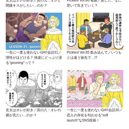
玄太はオレが好き／其の九：オレと
Pickles! Vol.86 着眼／あした、なに
間接キスがしたい…のか？
穿いて生きていく？
一生に一度も使わないGAY会話31／
Pickles! Vol.85 飲み込んで／いつも
理性がほどける？ 快楽にどっぷり浸
とは違う旅先で…!?
る“gooning”って？
玄太はオレが好き／其の八：オレの
一生に一度も使わないGAY会話30／
裸が見たい…のか？
恋人の存在を匂わせる“soft
launch”なSNS投稿！