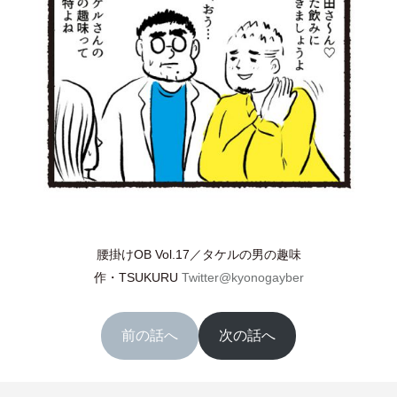
腰掛けOB Vol.17／タケルの男の趣味
作
・
TSUKURU
Twitter@kyonogayber
前の話へ
次の話へ