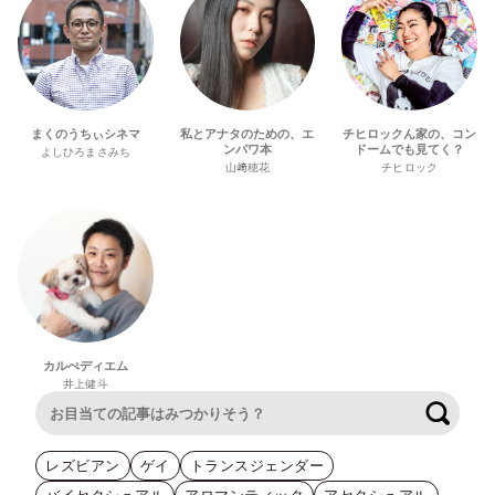
まくのうちぃシネマ
私とアナタのための、エ
チヒロックん家の、コン
ンパワ本
ドームでも見てく？
よしひろまさみち
山﨑穂花
チヒロック
カルぺディエム
井上健斗
検索
レズビアン
ゲイ
トランスジェンダー