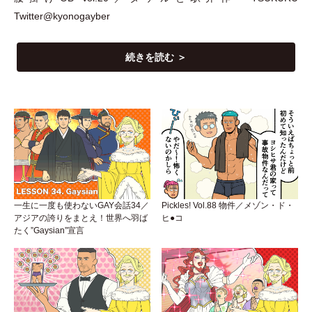
Twitter@kyonogayber
続きを読む ＞
一生に一度も使わないGAY会話34／
Pickles! Vol.88 物件／メゾン・ド・
アジアの誇りをまとえ！世界へ羽ば
ヒ●コ
たく”Gaysian”宣言