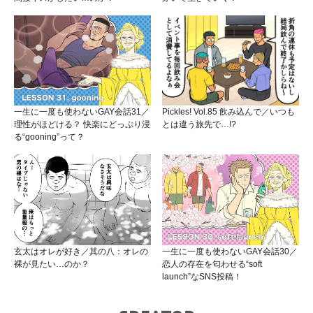
一生に一度も使わないGAY会話31／
Pickles! Vol.85 飲み込んで／いつも
理性がほどける？ 快楽にどっぷり浸
とは違う旅先で…!?
る“gooning”って？
玄太はオレが好き／其の八：オレの
一生に一度も使わないGAY会話30／
裸が見たい…のか？
恋人の存在を匂わせる“soft
launch”なSNS投稿！