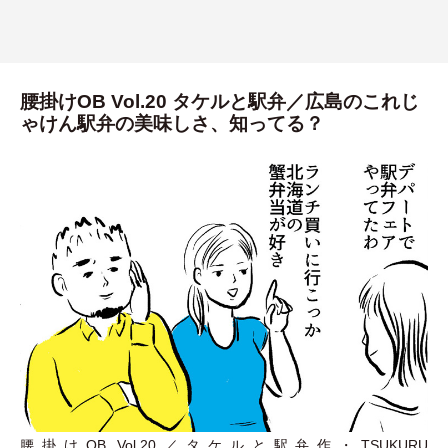
腰掛けOB Vol.20 タケルと駅弁／広島のこれじ
ゃけん駅弁の美味しさ、知ってる？
腰掛けOB Vol.20／タケルと駅弁作
・
TSUKURU