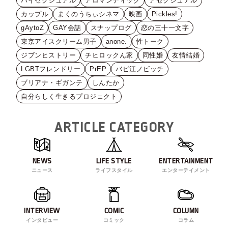
バイセクシュアル
アロマンティック
アセクシュアル
カップル
まくのうちぃシネマ
映画
Pickles!
gAytoZ
GAY会話
スナップログ
恋の三十一文字
東京アイスクリーム男子
anone.
性トーク
ジブンヒストリー
チヒロックん家
同性婚
友情結婚
LGBTフレンドリー
PrEP
バビ江ノビッチ
ブリアナ・ギガンテ
しんたか
自分らしく生きるプロジェクト
ARTICLE CATEGORY
NEWS
LIFE STYLE
ENTERTAINMENT
ニュース
ライフスタイル
エンターテイメント
INTERVIEW
COMIC
COLUMN
インタビュー
コミック
コラム