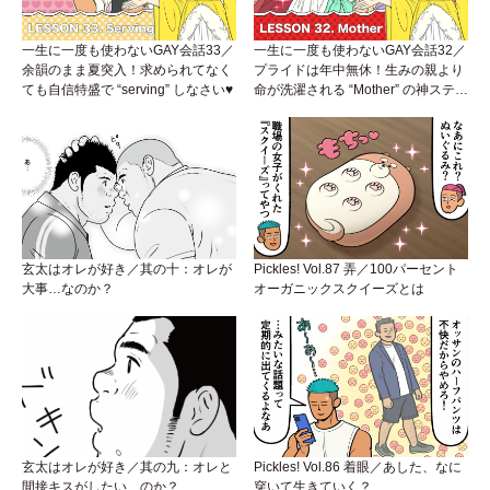
一生に一度も使わないGAY会話33／
一生に一度も使わないGAY会話32／
余韻のまま夏突入！求められてなく
プライドは年中無休！生みの親より
ても自信特盛で “serving” しなさい♥
命が洗濯される “Mother” の神ステー
ジ
玄太はオレが好き／其の十：オレが
Pickles! Vol.87 弄／100パーセント
大事…なのか？
オーガニックスクイーズとは
玄太はオレが好き／其の九：オレと
Pickles! Vol.86 着眼／あした、なに
間接キスがしたい…のか？
穿いて生きていく？