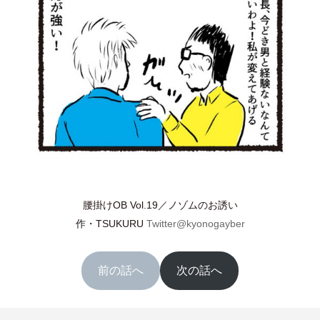
腰掛けOB Vol.19／ノゾムのお誘い
作
・
TSUKURU
Twitter@kyonogayber
前の話へ
次の話へ