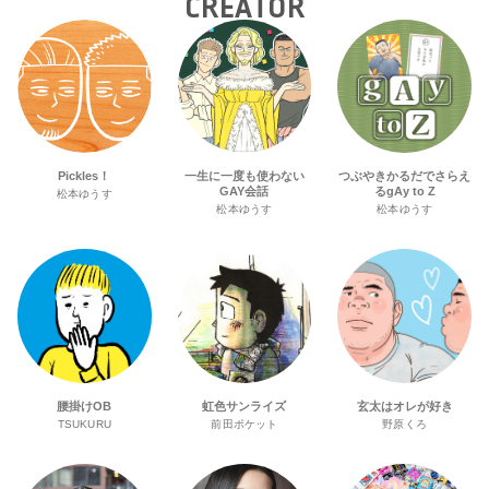
CREATOR
Pickles！
一生に一度も使わない
つぶやきかるだでさらえ
GAY会話
るgAy to Z
松本ゆうす
松本ゆうす
松本ゆうす
腰掛けOB
虹色サンライズ
玄太はオレが好き
TSUKURU
前田ポケット
野原くろ