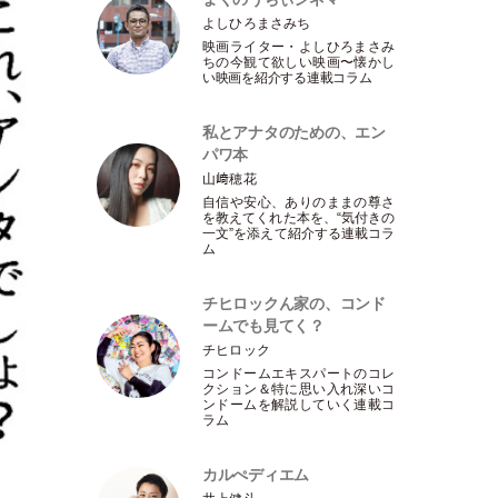
よしひろまさみち
映画ライター
・
よしひろまさみ
ちの今観て欲しい映画〜懐かし
い映画を紹介する連載コラム
私とアナタのための、エン
パワ本
山﨑穂花
自信や安心、ありのままの尊さ
を教えてくれた本を、“気付きの
一文”を添えて紹介する連載コラ
ム
チヒロックん家の、コンド
ームでも見てく？
チヒロック
コンドームエキスパートのコレ
クション＆特に思い入れ深いコ
ンドームを解説していく連載コ
ラム
カルぺディエム