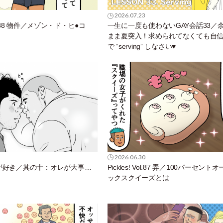
2026.07.23
 Vol.88 物件／メゾン・ド・ヒ●コ
一生に一度も使わないGAY会話33／
まま夏突入！求められてなくても自
で “serving” しなさい♥
2026.06.30
が好き／其の十：オレが大事…
Pickles! Vol.87 弄／100パーセント
ックスクイーズとは