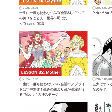
2026.08.03
2026.07.29
一生に一度も使わないGAY会話34／アジア
Pickles!
の誇りをまとえ！世界へ羽ばた
く”Gaysian”宣言
2026.07.06
2026.06.30
一生に一度も使わないGAY会話32／プライ
玄太はオレ
ドは年中無休！生みの親より命が洗濯され
なのか？
る “Mother” の神ステージ