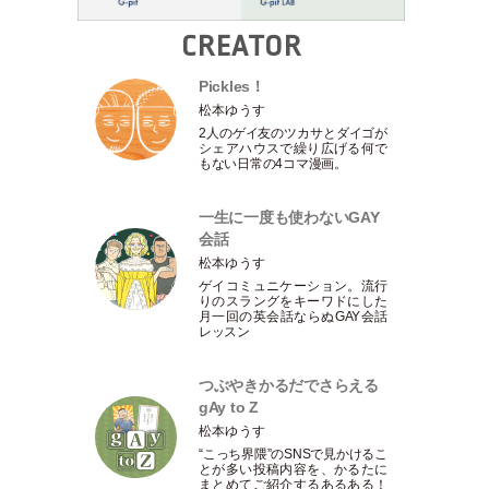
CREATOR
Pickles！
松本ゆうす
2人のゲイ友のツカサとダイゴが
シェアハウスで繰り広げる何で
もない日常の4コマ漫画。
一生に一度も使わないGAY
会話
松本ゆうす
ゲイコミュニケーション。流行
りのスラングをキーワドにした
月一回の英会話ならぬGAY会話
レッスン
つぶやきかるだでさらえる
gAy to Z
松本ゆうす
“こっち界隈”のSNSで見かけるこ
とが多い投稿内容を、かるたに
まとめてご紹介するあるある！