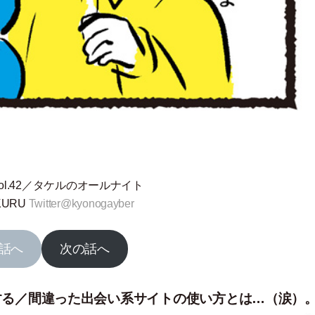
Vol.42／タケルのオールナイト
KURU
Twitter@kyonogayber
話へ
次の話へ
登録する／間違った出会い系サイトの使い方とは…（涙）