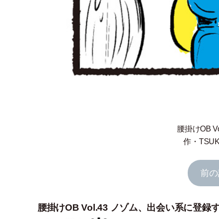
腰掛けOB 
作
・
TSU
前の
腰掛けOB Vol.43 ノゾム、出会い系に