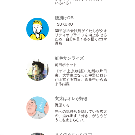
いるいる！
腰掛けOB
TSUKURU
30半ばの会社員ゲイたちがクオ
リティオブライフを向上させる
ため、自分を貫く姿を描く2コマ
漫画
虹色サンライズ
前田ポケット
《ゲイ上京物語》九州の片田
舎、大学生になった中野ヒロシ
が上京する前日、真夜中から始
まるお話。
玄太はオレが好き
野原くろ
光への気持ちを隠している玄太
の、溢れ出す
「
好き
」
がもうど
うにも止まらない。
。
まくのうちぃシネマ