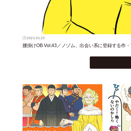
2021.01.25
腰掛けOB Vol.43／ノゾム、出会い系に登録する作
・