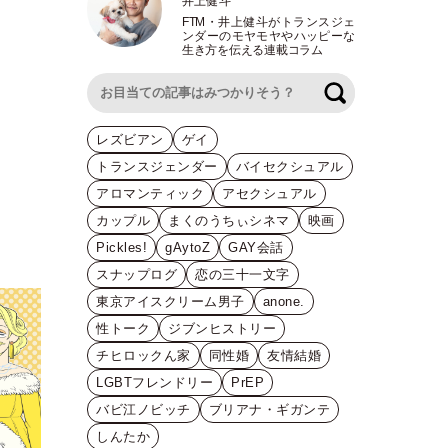
井上健斗
FTM
・
井上健斗がトランスジェ
ンダーのモヤモヤやハッピーな
生き方を伝える連載コラム
検索
レズビアン
ゲイ
トランスジェンダー
バイセクシュアル
アロマンティック
アセクシュアル
カップル
まくのうちぃシネマ
映画
Pickles!
gAytoZ
GAY会話
スナップログ
恋の三十一文字
東京アイスクリーム男子
anone.
性トーク
ジブンヒストリー
チヒロックん家
同性婚
友情結婚
LGBTフレンドリー
PrEP
バビ江ノビッチ
ブリアナ・ギガンテ
しんたか