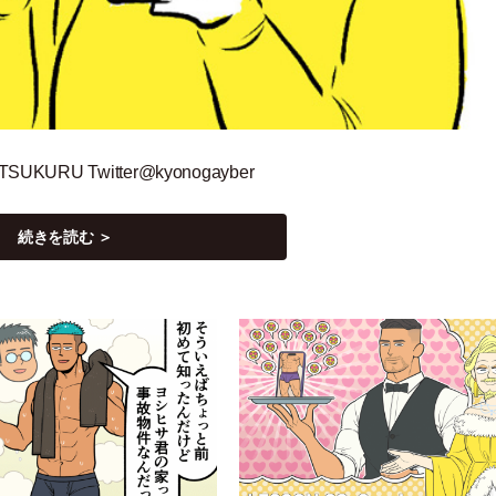
TSUKURU Twitter@kyonogayber
続きを読む ＞