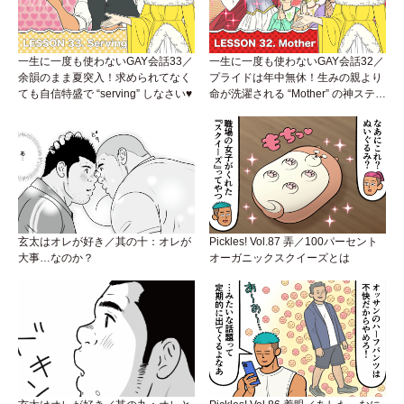
一生に一度も使わないGAY会話33／
一生に一度も使わないGAY会話32／
余韻のまま夏突入！求められてなく
プライドは年中無休！生みの親より
ても自信特盛で “serving” しなさい♥
命が洗濯される “Mother” の神ステー
ジ
玄太はオレが好き／其の十：オレが
Pickles! Vol.87 弄／100パーセント
大事…なのか？
オーガニックスクイーズとは