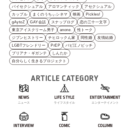
バイセクシュアル
アロマンティック
アセクシュアル
カップル
まくのうちぃシネマ
映画
Pickles!
gAytoZ
GAY会話
スナップログ
恋の三十一文字
東京アイスクリーム男子
anone.
性トーク
ジブンヒストリー
チヒロックん家
同性婚
友情結婚
LGBTフレンドリー
PrEP
バビ江ノビッチ
ブリアナ・ギガンテ
しんたか
自分らしく生きるプロジェクト
ARTICLE CATEGORY
NEWS
LIFE STYLE
ENTERTAINMENT
ニュース
ライフスタイル
エンターテイメント
INTERVIEW
COMIC
COLUMN