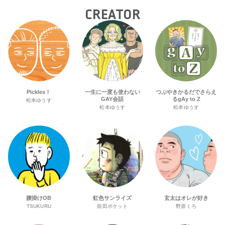
CREATOR
Pickles！
一生に一度も使わない
つぶやきかるだでさらえ
GAY会話
るgAy to Z
松本ゆうす
松本ゆうす
松本ゆうす
腰掛けOB
虹色サンライズ
玄太はオレが好き
TSUKURU
前田ポケット
野原くろ