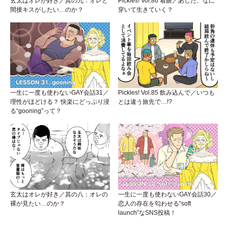
玄太はオレが好き／其の九：オレと
Pickles! Vol.86 着眼／あした、なに
間接キスがしたい…のか？
穿いて生きていく？
一生に一度も使わないGAY会話31／
Pickles! Vol.85 飲み込んで／いつも
理性がほどける？ 快楽にどっぷり浸
とは違う旅先で…!?
る“gooning”って？
玄太はオレが好き／其の八：オレの
一生に一度も使わないGAY会話30／
裸が見たい…のか？
恋人の存在を匂わせる“soft
launch”なSNS投稿！