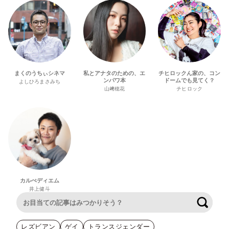
まくのうちぃシネマ
私とアナタのための、エ
チヒロックん家の、コン
ンパワ本
ドームでも見てく？
よしひろまさみち
山﨑穂花
チヒロック
カルぺディエム
井上健斗
検索
レズビアン
ゲイ
トランスジェンダー