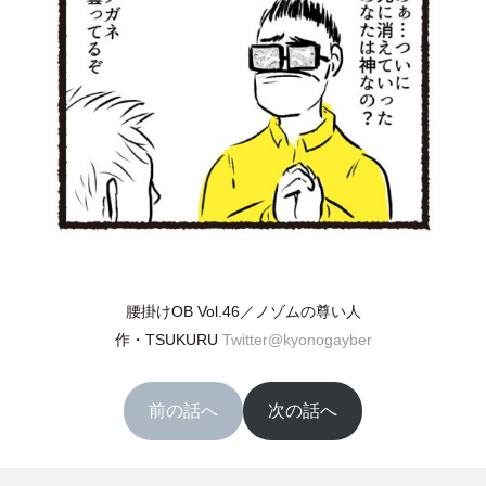
腰掛けOB Vol.46／ノゾムの尊い人
作
・
TSUKURU
Twitter@kyonogayber
前の話へ
次の話へ