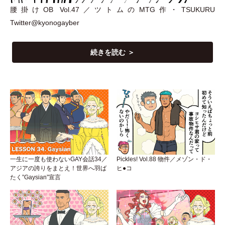
腰掛けOB Vol.47／ツトムのMTG作
・
TSUKURU
Twitter@kyonogayber
続きを読む ＞
一生に一度も使わないGAY会話34／
Pickles! Vol.88 物件／メゾン・ド・
アジアの誇りをまとえ！世界へ羽ば
ヒ●コ
たく”Gaysian”宣言