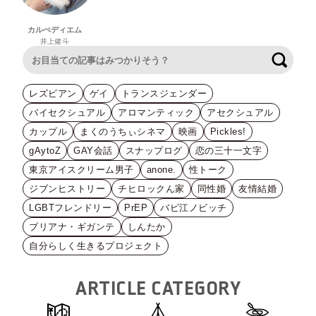
カルぺディエム
井上健斗
検索
レズビアン
ゲイ
トランスジェンダー
バイセクシュアル
アロマンティック
アセクシュアル
カップル
まくのうちぃシネマ
映画
Pickles!
gAytoZ
GAY会話
スナップログ
恋の三十一文字
東京アイスクリーム男子
anone.
性トーク
ジブンヒストリー
チヒロックん家
同性婚
友情結婚
LGBTフレンドリー
PrEP
バビ江ノビッチ
ブリアナ・ギガンテ
しんたか
自分らしく生きるプロジェクト
ARTICLE CATEGORY