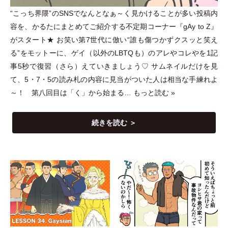
“こっち界隈”のSNSでなんとなぁ～く見かけることが多い投稿内
容を、かるたにまとめてご紹介する不定期コーナー『gAy to Z』
がスタート★ お笑い第7世代に倣い“誰も傷つかずクスッと笑え
る”をモットーに、ゲイ
（
以外のLBTQも
）
のアレやコレやを1記
事5秒で復習
（
さら
）
えていきましょう♡ サムネイルだけを見
て、5
・
7
・
5の読み札の内容に見当がついた人は相当な手練れよ
～！ 第八回目は
「
く
」
から始まる…
もっと読む »
続きを読む ＞