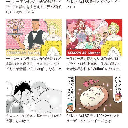
一生に一度も使わないGAY会話34／
Pickles! Vol.88 物件／メゾン・ド・
アジアの誇りをまとえ！世界へ羽ば
ヒ●コ
たく”Gaysian”宣言
一生に一度も使わないGAY会話33／
一生に一度も使わないGAY会話32／
余韻のまま夏突入！求められてなく
プライドは年中無休！生みの親より
ても自信特盛で “serving” しなさい♥
命が洗濯される “Mother” の神ステー
ジ
玄太はオレが好き／其の十：オレが
Pickles! Vol.87 弄／100パーセント
大事…なのか？
オーガニックスクイーズとは