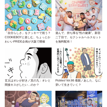
「自分らしさ」をクッキーで祝う？
遊んで、持ち帰る“性の健康”。新宿
COOKIEBOYと楽しむ、ちょっとか
二丁目で、セクシャルヘルスセット
わいいPRIDE企画が大阪で開催
を無料配布！
玄太はオレが好き／其の九：オレと
Pickles! Vol.86 着眼／あした、なに
間接キスがしたい…のか？
穿いて生きていく？