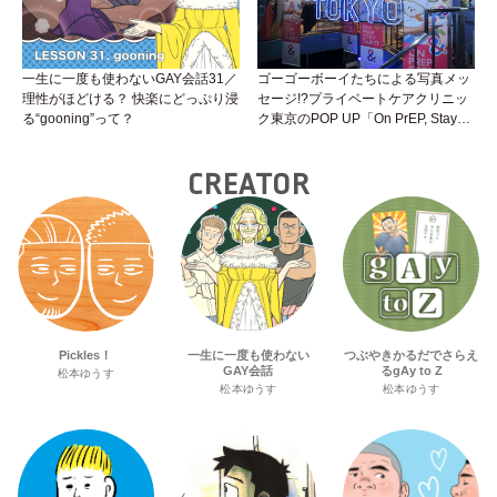
一生に一度も使わないGAY会話31／
ゴーゴーボーイたちによる写真メッ
理性がほどける？ 快楽にどっぷり浸
セージ!?プライベートケアクリニッ
る“gooning”って？
ク東京のPOP UP「On PrEP, Stay
Sweet」が新宿二丁目で開催中！
CREATOR
Pickles！
一生に一度も使わない
つぶやきかるだでさらえ
GAY会話
るgAy to Z
松本ゆうす
松本ゆうす
松本ゆうす