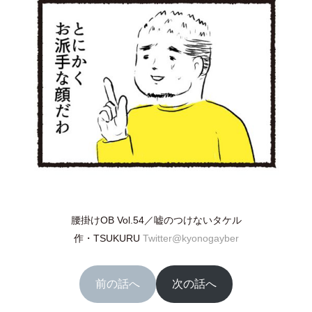
腰掛けOB Vol.54／嘘のつけないタケル
作
・
TSUKURU
Twitter@kyonogayber
前の話へ
次の話へ