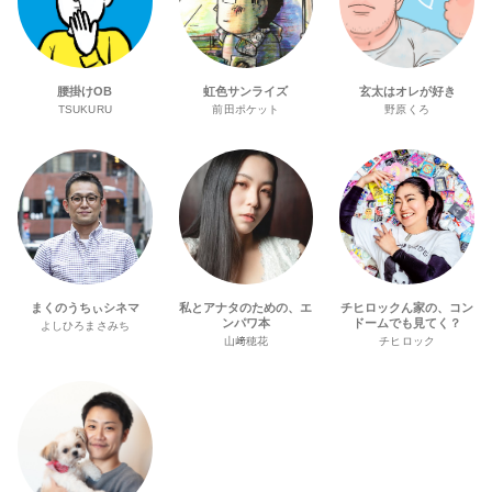
腰掛けOB
虹色サンライズ
玄太はオレが好き
TSUKURU
前田ポケット
野原くろ
まくのうちぃシネマ
私とアナタのための、エ
チヒロックん家の、コン
ンパワ本
ドームでも見てく？
よしひろまさみち
山﨑穂花
チヒロック