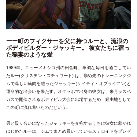
ーー
町のフィクサーを父に持つルーと、流浪の
ボディビルダー・ジャッキー。 彼女たちに宿っ
た稲妻のような愛
1989年、ニューメキシコ州の田舎町。単調な毎日を過ごしてい
たルー(クリステン
・
スチュワート) は、勤め先のトレーニングジ
ムで逞しい筋肉を纏ったジャッキー(ケイティ
・
オブライアン)と
運命的な出会いを果たす。オクラホマ出身の彼女は、来月ラスベ
ガスで開催されるボディビル大会に出場するため、経由地として
この町に流れ着いたのだという。
男と殴り合いになったジャッキーを介抱するうちに彼女に惹かれ
はじめたルーは、ジムでまとめ買いしているステロイドをプレゼ