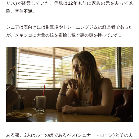
リス)が経営していた。母親は12年も前に家族の元を去って以
降、音信不通。
シニアは表向きには射撃場やトレーニングジムの経営者であった
が、メキシコに大量の銃を密輸し稼ぐ裏の顔を持っていた。
ある夜、2人はルーの姉であるベス(ジェナ
・
マローン)とその夫