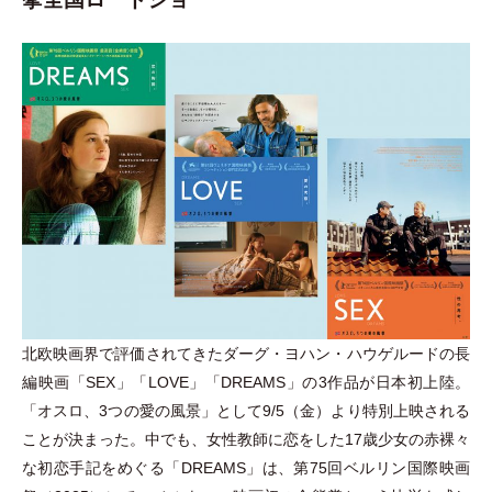
北欧映画界で評価されてきたダーグ
・
ヨハン
・
ハウゲルードの長
編映画
「
SEX
」
「
LOVE
」
「
DREAMS
」
の3作品が日本初上陸。
「
オスロ、3つの愛の風景
」
として9/5
（
金
）
より特別上映される
ことが決まった。中でも、女性教師に恋をした17歳少女の赤裸々
な初恋手記をめぐる
「
DREAMS
」
は、第75回ベルリン国際映画