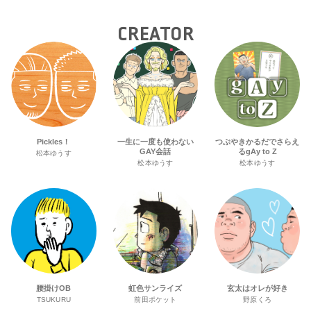
やナイトパーティーも。
CREATOR
Pickles！
一生に一度も使わない
つぶやきかるだでさらえ
GAY会話
るgAy to Z
松本ゆうす
松本ゆうす
松本ゆうす
腰掛けOB
虹色サンライズ
玄太はオレが好き
TSUKURU
前田ポケット
野原くろ