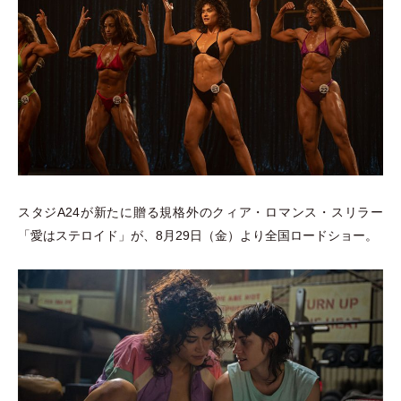
スタジA24が新たに贈る規格外のクィア
・
ロマンス
・
スリラー
「
愛はステロイド
」
が、8月29日
（
金
）
より全国ロードショー。