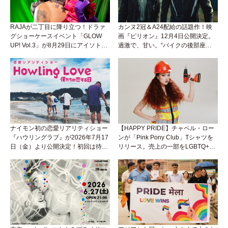
RAJAが二丁目に降り立つ！ドラァ
カンヌ2冠＆A24配給の話題作！映
グショーケースイベント「GLOW
画『ピリオン』12月4日公開決定。
UP! Vol.3」が8月29日にアイソトー
過激で、甘い。“バイクの後部座
プラウンジで開催！
席”から始まるラブストーリー。
ナイモン初の恋愛リアリティショー
【HAPPY PRIDE】チャペル・ロー
『ハウリングラブ』が2026年7月17
ンが「Pink Pony Club」Tシャツを
日（金）より公開決定！初回は待望
リリース。売上の一部をLGBTQ+＆
の“GMPD”編！？
トランスジェンダーユース支援プロ
ジェクトへ寄付