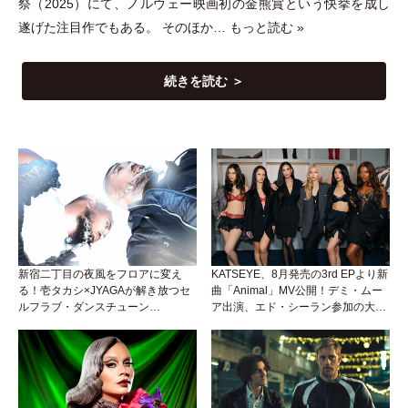
祭
（
2025
）
にて、ノルウェー映画初の金熊賞という快挙を成し
遂げた注目作でもある。 そのほか…
もっと読む »
続きを読む ＞
新宿二丁目の夜風をフロアに変え
KATSEYE、8月発売の3rd EPより新
る！壱タカシ×JYAGAが解き放つセ
曲「Animal」MV公開！デミ・ムー
ルフラブ・ダンスチューン
ア出演、エド・シーラン参加の大胆
「Okaaayyy!!!」が遂にリリース！
アンセムは必聴！