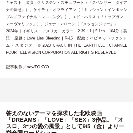
キャスト 出演：クリステン
・
スチュワート
（
『スペンサー ダイア
ナの決意』
）
、ケイティ
・
オブライアン
（
『ミッション：インポッシ
ブル／ファイナル
・
レコニング』
）
、エド
・
ハリス
（
『トップガン
マーヴェリック』
）
、ジェナ
・
マローン
（
『メッセンジャー』
）
2024年｜イギリス
・
アメリカ｜カラー｜2.39：1｜5.1ch｜104分｜英
語｜原題：Love Lies Bleeding｜R-15 配給：ハピネットファント
ム
・
スタジオ © 2023 CRACK IN THE EARTH LLC；CHANNEL
FOUR TELEVISION CORPORATION ALL RIGHTS RESERVED
記事制作／newTOKYO
答えのないテーマを探求した北欧映画
「DREAMS」「LOVE」「SEX」3作品。「オ
スロ、3つの愛の風景」として9/5（金）より一
挙全国ロードショー