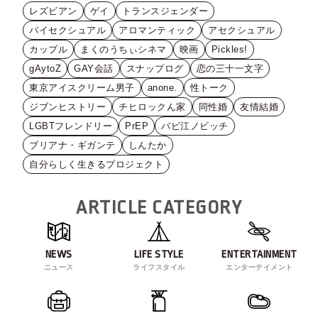
レズビアン
ゲイ
トランスジェンダー
バイセクシュアル
アロマンティック
アセクシュアル
カップル
まくのうちぃシネマ
映画
Pickles!
gAytoZ
GAY会話
スナップログ
恋の三十一文字
東京アイスクリーム男子
anone.
性トーク
ジブンヒストリー
チヒロックん家
同性婚
友情結婚
LGBTフレンドリー
PrEP
バビ江ノビッチ
ブリアナ・ギガンテ
しんたか
自分らしく生きるプロジェクト
ARTICLE CATEGORY
NEWS
LIFE STYLE
ENTERTAINMENT
ニュース
ライフスタイル
エンターテイメント