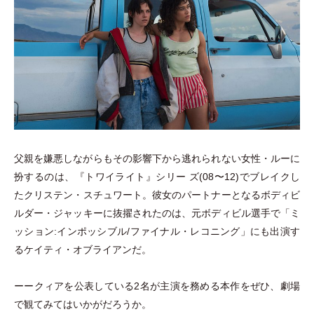
父親を嫌悪しながらもその影響下から逃れられない女性
・
ルーに
扮するのは、『トワイライト』シリー ズ(08〜12)でブレイクし
たクリステン
・
スチュワート。彼女のパートナーとなるボディビ
ルダー
・
ジャッキーに抜擢されたのは、元ボディビル選手で
「
ミ
ッション:インポッシブル/ファイナル
・
レコニング
」
にも出演す
るケイティ
・
オブライアンだ。
ーークィアを公表している2名が主演を務める本作をぜひ、劇場
で観てみてはいかがだろうか。