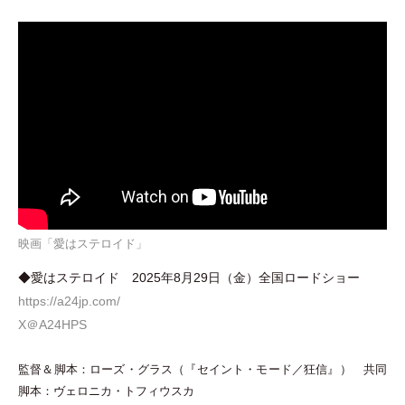
映画「愛はステロイド」
◆愛はステロイド 2025年8月29日
（
金
）
全国ロードショー
https://a24jp.com/
X＠A24HPS
監督＆脚本：ローズ
・
グラス
（
『セイント
・
モード／狂信』
）
共同
脚本：ヴェロニカ
・
トフィウスカ