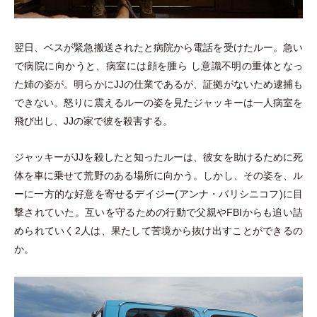
翌日、ベスが緊急搬送されたと病院から電話を受けたルー。急い
で病院に向かうと、病室には顔を腫ら し意識不明の重体となっ
た姉の姿が。明らかにJJの仕業であるが、証拠がないため逮捕も
できない。怒りに震えるルーの姿を見たジャッキーは一人病室を
飛び出し、JJの家で彼を殺害する。
ジャッキーがJJを殺したと知ったルーは、彼女を助けるために死
体を車に乗せて荒野のある場所に向かう。しかし、その姿を、ル
ーに一方的な好意を寄せるデイジー(アンナ
・
バリシニコフ)に目
撃されていた。互いを守るための行動で父親やFBIからも追い詰
められていく2人は、果たして苦境から抜け出すことができるの
か。