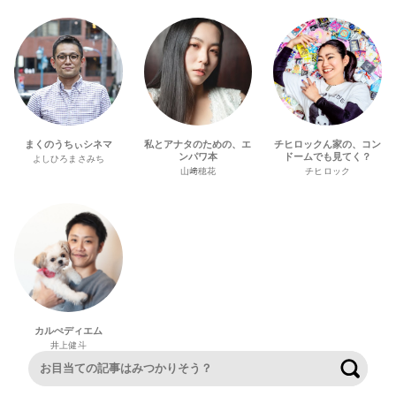
まくのうちぃシネマ
私とアナタのための、エ
チヒロックん家の、コン
ンパワ本
ドームでも見てく？
よしひろまさみち
山﨑穂花
チヒロック
カルぺディエム
井上健斗
検索