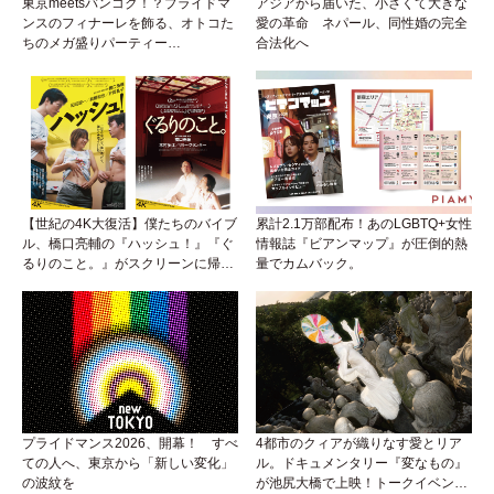
東京meetsバンコク！？プライドマ
アジアから届いた、小さくて大きな
ンスのフィナーレを飾る、オトコた
愛の革命 ネパール、同性婚の完全
ちのメガ盛りパーティー
合法化へ
『BEEFCAKE 第9弾』がアイソに襲
来！
【世紀の4K大復活】僕たちのバイブ
累計2.1万部配布！あのLGBTQ+女性
ル、橋口亮輔の『ハッシュ！』『ぐ
情報誌『ビアンマップ』が圧倒的熱
るりのこと。』がスクリーンに帰っ
量でカムバック。
てくる！めんどくさいリアルと生き
ていくためのサバイバル・ガイド
プライドマンス2026、開幕！ すべ
4都市のクィアが織りなす愛とリア
ての人へ、東京から「新しい変化」
ル。ドキュメンタリー『変なもの』
の波紋を
が池尻大橋で上映！トークイベント