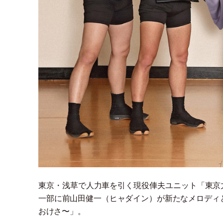
東京
・
浅草で人力車を引く現役俥夫ユニット
「
東京
一部に前山田健一
（
ヒャダイン
）
が新たなメロディ
おけさ〜
」
。