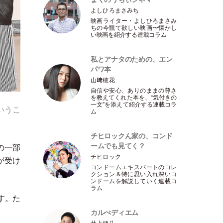
よしひろまさみち
映画ライター
・
よしひろまさみ
ちの今観て欲しい映画〜懐かし
い映画を紹介する連載コラム
私とアナタのための、エン
パワ本
山﨑穂花
自信や安心、ありのままの尊さ
を教えてくれた本を、“気付きの
一文”を添えて紹介する連載コラ
いうこ
ム
チヒロックん家の、コンド
ームでも見てく？
の一部
チヒロック
が受け
コンドームエキスパートのコレ
クション＆特に思い入れ深いコ
ンドームを解説していく連載コ
ラム
す。た
カルぺディエム