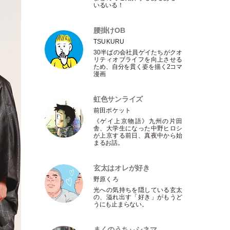
いるいる！
腰掛けOB
TSUKURU
30半ばの会社員ゲイたちがクオ
リティオブライフを向上させる
ため、自分を貫く姿を描く2コマ
漫画
虹色サンライズ
前田ポケット
《ゲイ上京物語》九州の片田
舎、大学生になった中野ヒロシ
が上京する前日、真夜中から始
まるお話。
玄太はオレが好き
野原くろ
光への気持ちを隠している玄太
の、溢れ出す
「
好き
」
がもうど
うにも止まらない。
まくのうちぃシネマ