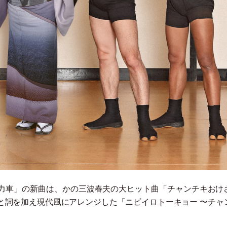
力車
」
の新曲は、かの三波春夫の大ヒット曲
「
チャンチキおけ
と詞を加え現代風にアレンジした
「
ニビイロトーキョー 〜チャ