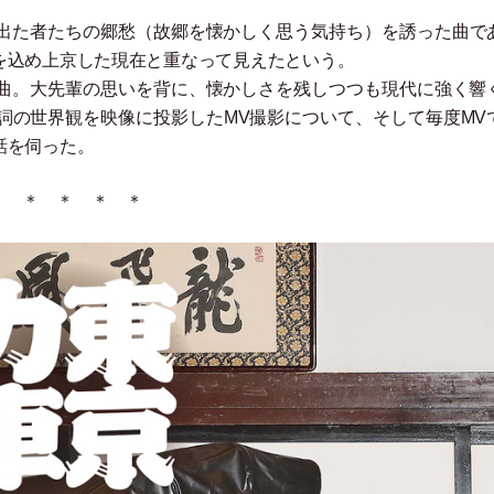
出た者たちの郷愁
（
故郷を懐かしく思う気持ち
）
を誘った曲で
を込め上京した現在と重なって見えたという。
曲。大先輩の思いを背に、懐かしさを残しつつも現代に強く響
詞の世界観を映像に投影したMV撮影について、そして毎度MV
話を伺った。
＊ ＊ ＊ ＊ ＊