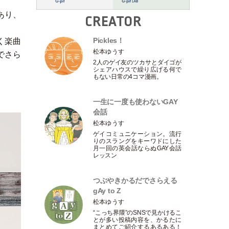
あり、
CREATOR
Pickles！
く楽曲
松本ゆうす
でさら
2人のゲイ友のツカサとダイゴが
シェアハウスで繰り広げる何で
もない日常の4コマ漫画。
一生に一度も使わないGAY
会話
松本ゆうす
ゲイコミュニケーション。流行
りのスラングをキーワドにした
月一回の英会話ならぬGAY会話
レッスン
つぶやきかるだでさらえる
gAy to Z
松本ゆうす
“こっち界隈”のSNSで見かけるこ
とが多い投稿内容を、かるたに
まとめてご紹介するあるある！