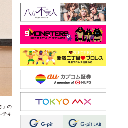
さ
」
の
ンチキ