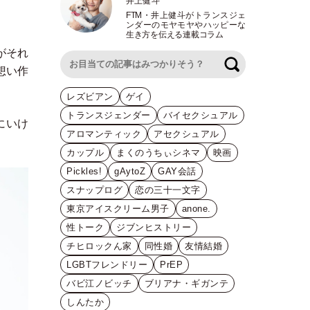
井上健斗
FTM
・
井上健斗がトランスジェ
ンダーのモヤモヤやハッピーな
生き方を伝える連載コラム
がそれ
検索
想い作
レズビアン
ゲイ
トランスジェンダー
バイセクシュアル
にいけ
アロマンティック
アセクシュアル
カップル
まくのうちぃシネマ
映画
Pickles!
gAytoZ
GAY会話
スナップログ
恋の三十一文字
東京アイスクリーム男子
anone.
性トーク
ジブンヒストリー
チヒロックん家
同性婚
友情結婚
LGBTフレンドリー
PrEP
バビ江ノビッチ
ブリアナ・ギガンテ
しんたか