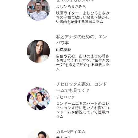
よしひろまさみち
映画ライター
・
よしひろまさみ
ちの今観て欲しい映画〜懐かし
い映画を紹介する連載コラム
私とアナタのための、エン
パワ本
山﨑穂花
自信や安心、ありのままの尊さ
を教えてくれた本を、“気付きの
一文”を添えて紹介する連載コラ
ム
チヒロックん家の、コンド
ームでも見てく？
チヒロック
コンドームエキスパートのコレ
クション＆特に思い入れ深いコ
ンドームを解説していく連載コ
ラム
カルぺディエム