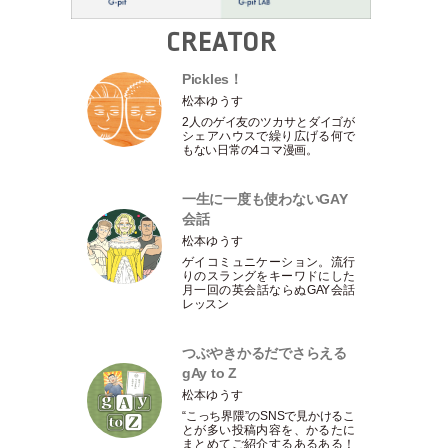
CREATOR
Pickles！
松本ゆうす
2人のゲイ友のツカサとダイゴが
シェアハウスで繰り広げる何で
もない日常の4コマ漫画。
一生に一度も使わないGAY
会話
松本ゆうす
ゲイコミュニケーション。流行
りのスラングをキーワドにした
月一回の英会話ならぬGAY会話
レッスン
つぶやきかるだでさらえる
gAy to Z
松本ゆうす
“こっち界隈”のSNSで見かけるこ
とが多い投稿内容を、かるたに
まとめてご紹介するあるある！