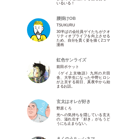
いるいる！
腰掛けOB
TSUKURU
30半ばの会社員ゲイたちがクオ
リティオブライフを向上させる
ため、自分を貫く姿を描く2コマ
漫画
虹色サンライズ
前田ポケット
《ゲイ上京物語》九州の片田
舎、大学生になった中野ヒロシ
が上京する前日、真夜中から始
まるお話。
玄太はオレが好き
野原くろ
光への気持ちを隠している玄太
の、溢れ出す
「
好き
」
がもうど
うにも止まらない。
まくのうちぃシネマ