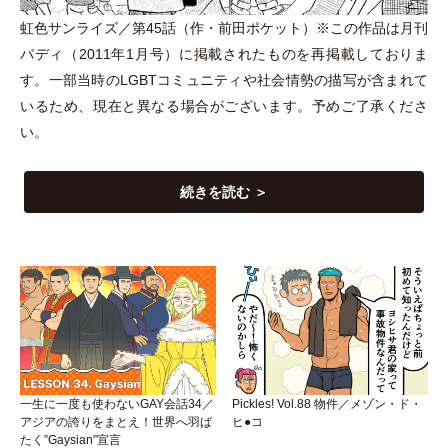
虹色サンライズ／第45話
（
作
・
前田ポケット
）
※この作品は月刊
バディ
（
2011年1月号
）
に掲載されたものを再掲載しておりま
す。一部当時のLGBTコミュニティや社会情勢の描写が含まれて
いるため、現在と異なる場合がございます。予めご了承くださ
い。
続きを読む ＞
一生に一度も使わないGAY会話34／
Pickles! Vol.88 物件／メゾン・ド・
アジアの誇りをまとえ！世界へ羽ば
ヒ●コ
たく”Gaysian”宣言