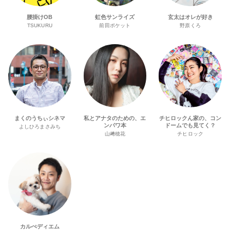
腰掛けOB
虹色サンライズ
玄太はオレが好き
TSUKURU
前田ポケット
野原くろ
まくのうちぃシネマ
私とアナタのための、エ
チヒロックん家の、コン
ンパワ本
ドームでも見てく？
よしひろまさみち
山﨑穂花
チヒロック
カルぺディエム