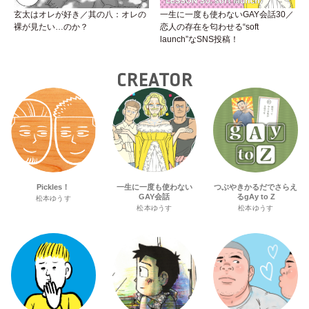
玄太はオレが好き／其の八：オレの
一生に一度も使わないGAY会話30／
裸が見たい…のか？
恋人の存在を匂わせる“soft
launch”なSNS投稿！
CREATOR
Pickles！
一生に一度も使わない
つぶやきかるだでさらえ
GAY会話
るgAy to Z
松本ゆうす
松本ゆうす
松本ゆうす