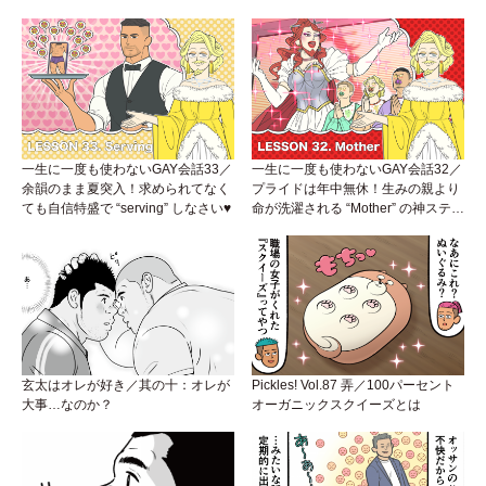
一生に一度も使わないGAY会話33／
一生に一度も使わないGAY会話32／
余韻のまま夏突入！求められてなく
プライドは年中無休！生みの親より
ても自信特盛で “serving” しなさい♥
命が洗濯される “Mother” の神ステー
ジ
玄太はオレが好き／其の十：オレが
Pickles! Vol.87 弄／100パーセント
大事…なのか？
オーガニックスクイーズとは