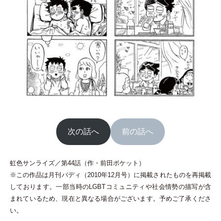
次の話へ
前の話へ
虹色サンライズ／第44話
（
作
・
前田ポケット
）
※この作品は月刊バディ
（
2010年12月号
）
に掲載されたものを再掲載
しております。一部当時のLGBTコミュニティや社会情勢の描写が含
まれているため、現在と異なる場合がございます。予めご了承くださ
い。