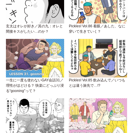
玄太はオレが好き／其の九：オレと
Pickles! Vol.86 着眼／あした、なに
間接キスがしたい…のか？
穿いて生きていく？
一生に一度も使わないGAY会話31／
Pickles! Vol.85 飲み込んで／いつも
理性がほどける？ 快楽にどっぷり浸
とは違う旅先で…!?
る“gooning”って？