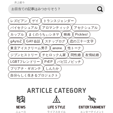
井上健斗
検索
レズビアン
ゲイ
トランスジェンダー
バイセクシュアル
アロマンティック
アセクシュアル
カップル
まくのうちぃシネマ
映画
Pickles!
gAytoZ
GAY会話
スナップログ
恋の三十一文字
東京アイスクリーム男子
anone.
性トーク
ジブンヒストリー
チヒロックん家
同性婚
友情結婚
LGBTフレンドリー
PrEP
バビ江ノビッチ
ブリアナ・ギガンテ
しんたか
自分らしく生きるプロジェクト
ARTICLE CATEGORY
NEWS
LIFE STYLE
ENTERTAINMENT
ニュース
ライフスタイル
エンターテイメント