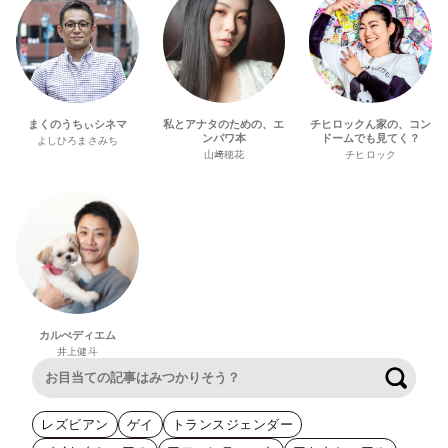
まくのうちぃシネマ
私とアナタのための、エ
チヒロックん家の、コン
ンパワ本
ドームでも見てく？
よしひろまさみち
山﨑穂花
チヒロック
カルぺディエム
井上健斗
検索
レズビアン
ゲイ
トランスジェンダー