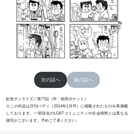
次の話へ
前の話へ
虹色サンライズ／第77話
（
作
・
前田ポケット
）
※この作品は月刊バディ
（
2014年1月号
）
に掲載されたものを再掲載
しております。一部現在のLGBTコミュニティや社会情勢とは異なる
描写がございます。予めご了承ください。