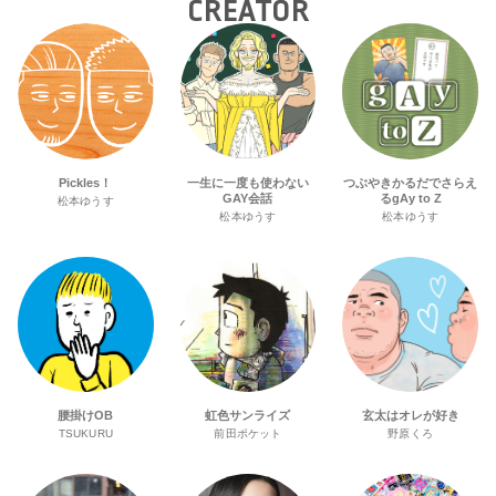
CREATOR
Pickles！
一生に一度も使わない
つぶやきかるだでさらえ
GAY会話
るgAy to Z
松本ゆうす
松本ゆうす
松本ゆうす
腰掛けOB
虹色サンライズ
玄太はオレが好き
TSUKURU
前田ポケット
野原くろ