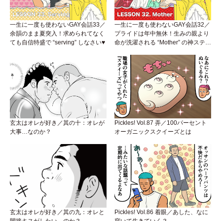
一生に一度も使わないGAY会話33／
一生に一度も使わないGAY会話32／
余韻のまま夏突入！求められてなく
プライドは年中無休！生みの親より
ても自信特盛で “serving” しなさい♥
命が洗濯される “Mother” の神ステー
ジ
玄太はオレが好き／其の十：オレが
Pickles! Vol.87 弄／100パーセント
大事…なのか？
オーガニックスクイーズとは
玄太はオレが好き／其の九：オレと
Pickles! Vol.86 着眼／あした、なに