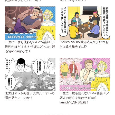
間接キスがしたい…のか？
穿いて生きていく？
一生に一度も使わないGAY会話31／
Pickles! Vol.85 飲み込んで／いつも
理性がほどける？ 快楽にどっぷり浸
とは違う旅先で…!?
る“gooning”って？
玄太はオレが好き／其の八：オレの
一生に一度も使わないGAY会話30／
裸が見たい…のか？
恋人の存在を匂わせる“soft
launch”なSNS投稿！