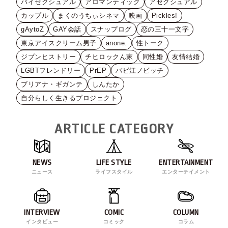
バイセクシュアル
アロマンティック
アセクシュアル
カップル
まくのうちぃシネマ
映画
Pickles!
gAytoZ
GAY会話
スナップログ
恋の三十一文字
東京アイスクリーム男子
anone.
性トーク
ジブンヒストリー
チヒロックん家
同性婚
友情結婚
LGBTフレンドリー
PrEP
バビ江ノビッチ
ブリアナ・ギガンテ
しんたか
自分らしく生きるプロジェクト
ARTICLE CATEGORY
NEWS
LIFE STYLE
ENTERTAINMENT
ニュース
ライフスタイル
エンターテイメント
INTERVIEW
COMIC
COLUMN
インタビュー
コミック
コラム