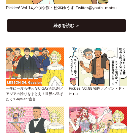
Pickles! Vol.14／つゆ作
・
松本ゆうす Twitter@youth_matsu
続きを読む ＞
一生に一度も使わないGAY会話34／
Pickles! Vol.88 物件／メゾン・ド・
アジアの誇りをまとえ！世界へ羽ば
ヒ●コ
たく”Gaysian”宣言