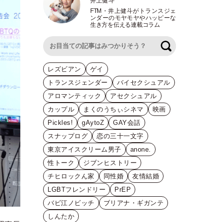
井上健斗
FTM
・
井上健斗がトランスジェ
ンダーのモヤモヤやハッピーな
生き方を伝える連載コラム
検索
レズビアン
ゲイ
トランスジェンダー
バイセクシュアル
アロマンティック
アセクシュアル
カップル
まくのうちぃシネマ
映画
Pickles!
gAytoZ
GAY会話
スナップログ
恋の三十一文字
東京アイスクリーム男子
anone.
性トーク
ジブンヒストリー
チヒロックん家
同性婚
友情結婚
LGBTフレンドリー
PrEP
バビ江ノビッチ
ブリアナ・ギガンテ
しんたか