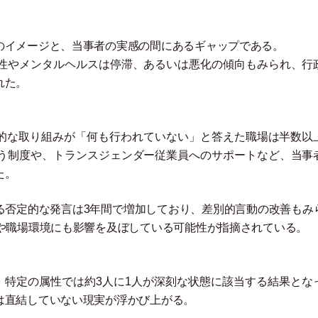
のイメージと、当事者の実感の間にあるギャップである。
性やメンタルヘルスは停滞、あるいは悪化の傾向もみられ、行
れた。
体的な取り組みが
「
何も行われていない
」
と答えた職場は半数以
う制度や、トランスジェンダー従業員へのサポートなど、当事
た。
る否定的な発言は3年間で増加しており、差別的言動の改善もみ
係や職場環境にも影響を及ぼしている可能性が指摘されている。
、特定の属性では約3人に1人が深刻な状態に該当する結果とな
は直結していない現実が浮かび上がる。