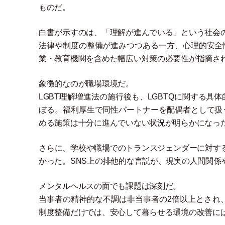
ものだ。
白書が示すのは、
「
理解が進んでいる
」
という社会
法律や制度の整備が進みつつある一方、心理的安全
業
・
教育機関を含めた幅広い対策の必要性が指摘さ
象徴的なのが職場環境だ。
LGBT理解増進法の施行後も、LGBTQに関する具
ぼる。福利厚生で同性パートナーを配偶者として扱
める施策は十分に進んでいない状況が明らかになっ
さらに、学校や職場でのトランスジェンダーに対す
かった。SNS上の排他的な言説が、現実の人間関
メンタルヘルスの面でも課題は深刻だ。
当事者の精神的な不調は非当事者の2倍以上とされ
制度整備だけでは、安心して暮らせる環境の改善に