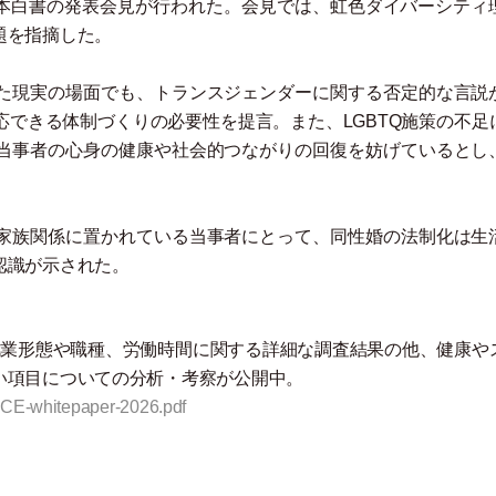
室で本白書の発表会見が行われた。会見では、虹色ダイバーシティ
題を指摘した。
た現実の場面でも、トランスジェンダーに関する否定的な言説
できる体制づくりの必要性を提言。また、LGBTQ施策の不足
当事者の心身の健康や社会的つながりの回復を妨げているとし
家族関係に置かれている当事者にとって、同性婚の法制化は生
認識が示された。
就業形態や職種、労働時間に関する詳細な調査結果の他、健康や
い項目についての分析
・
考察が公開中。
VOICE-whitepaper-2026.pdf