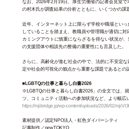
なお、2026年2月19日、厚生労働省の記者会見
の村木氏が調査結果の分析とともに、いくつかの課
近年、インターネット上に限らず学校や職場といっ
していることを踏まえ、教職員や管理職が適切に対応
カミングアウトに慎重にならざるを得ない状況が、
の支援団体や相談先の整備の重要性にも言及した。
さらに、高齢化が進む社会の中で、法的に不安定な
定や社会的可視化の観点から重要な課題であるとの
■
LGBTQの仕事と暮らし白書2026
※LGBTQの仕事と暮らし白書2026
」
の全文では、
ツ、コミュニティ活動への参加状況など、より幅広
https://nijibridge.jp/wp-content/uploads/2026/02/niji
素材提供／認定NPO法人
・
虹色ダイバーシティ
記事制作／newTOKYO