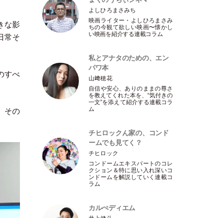
よしひろまさみち
映画ライター
・
よしひろまさみ
きな影
ちの今観て欲しい映画〜懐かし
い映画を紹介する連載コラム
日常そ
私とアナタのための、エン
パワ本
のすべ
山﨑穂花
自信や安心、ありのままの尊さ
を教えてくれた本を、“気付きの
一文”を添えて紹介する連載コラ
ム
、その
チヒロックん家の、コンド
ームでも見てく？
チヒロック
コンドームエキスパートのコレ
クション＆特に思い入れ深いコ
ンドームを解説していく連載コ
ラム
カルぺディエム