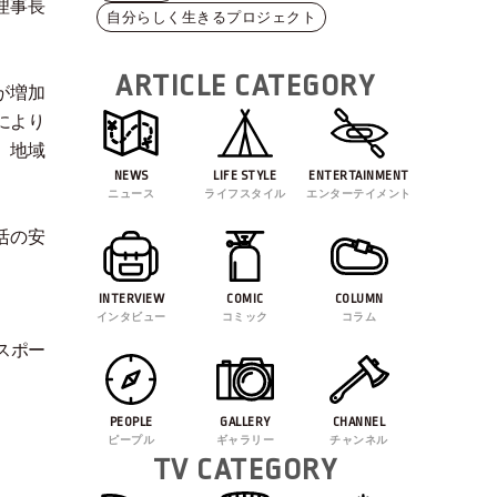
理事長
自分らしく生きるプロジェクト
ARTICLE CATEGORY
が増加
により
、地域
NEWS
LIFE STYLE
ENTERTAINMENT
ニュース
ライフスタイル
エンターテイメント
活の安
INTERVIEW
COMIC
COLUMN
インタビュー
コミック
コラム
スポー
PEOPLE
GALLERY
CHANNEL
ピープル
ギャラリー
チャンネル
TV CATEGORY