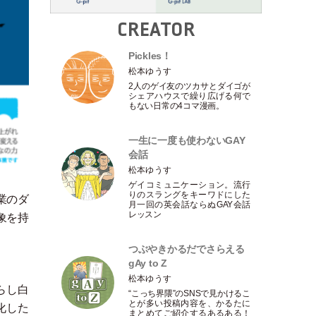
CREATOR
Pickles！
松本ゆうす
2人のゲイ友のツカサとダイゴが
シェアハウスで繰り広げる何で
もない日常の4コマ漫画。
一生に一度も使わないGAY
会話
松本ゆうす
ゲイコミュニケーション。流行
りのスラングをキーワドにした
業のダ
月一回の英会話ならぬGAY会話
レッスン
象を持
つぶやきかるだでさらえる
gAy to Z
松本ゆうす
らし白
“こっち界隈”のSNSで見かけるこ
とが多い投稿内容を、かるたに
化した
まとめてご紹介するあるある！