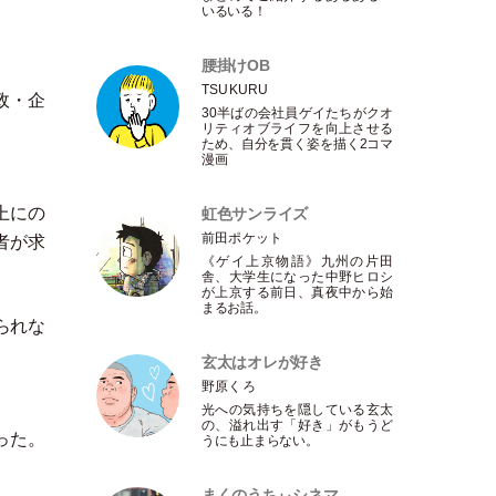
いるいる！
腰掛けOB
TSUKURU
政
・
企
30半ばの会社員ゲイたちがクオ
リティオブライフを向上させる
ため、自分を貫く姿を描く2コマ
漫画
上にの
虹色サンライズ
前田ポケット
者が求
《ゲイ上京物語》九州の片田
舎、大学生になった中野ヒロシ
が上京する前日、真夜中から始
まるお話。
られな
玄太はオレが好き
野原くろ
光への気持ちを隠している玄太
の、溢れ出す
「
好き
」
がもうど
った。
うにも止まらない。
まくのうちぃシネマ