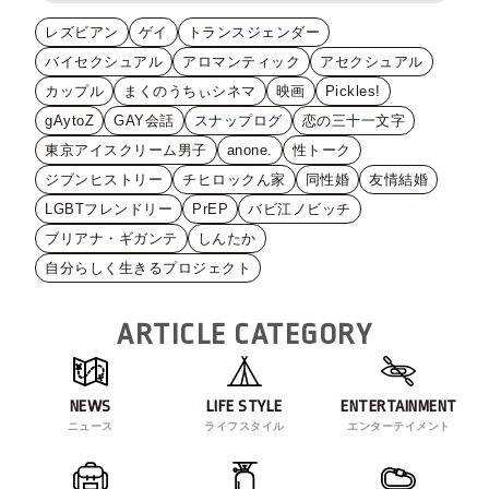
レズビアン
ゲイ
トランスジェンダー
バイセクシュアル
アロマンティック
アセクシュアル
カップル
まくのうちぃシネマ
映画
Pickles!
gAytoZ
GAY会話
スナップログ
恋の三十一文字
東京アイスクリーム男子
anone.
性トーク
ジブンヒストリー
チヒロックん家
同性婚
友情結婚
LGBTフレンドリー
PrEP
バビ江ノビッチ
ブリアナ・ギガンテ
しんたか
自分らしく生きるプロジェクト
ARTICLE CATEGORY
NEWS
LIFE STYLE
ENTERTAINMENT
ニュース
ライフスタイル
エンターテイメント