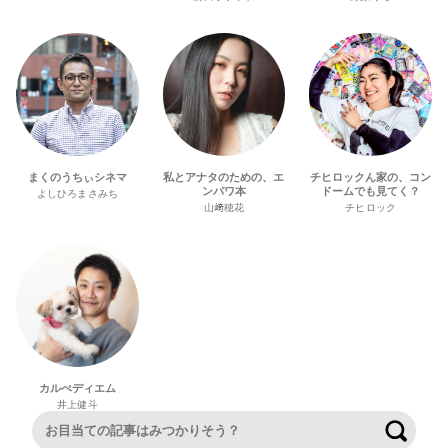
まくのうちぃシネマ
私とアナタのための、エ
チヒロックん家の、コン
ンパワ本
ドームでも見てく？
よしひろまさみち
山﨑穂花
チヒロック
カルぺディエム
井上健斗
検索