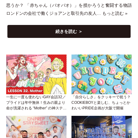
思うか？
「
赤ちゃん
（
バオバオ
）
」
を授かろうと奮闘する物語
ロンドンの会社で働くジョアンと取引先の友人…
もっと読む »
続きを読む ＞
一生に一度も使わないGAY会話32／
「自分らしさ」をクッキーで祝う？
プライドは年中無休！生みの親より
COOKIEBOYと楽しむ、ちょっとか
命が洗濯される “Mother” の神ステー
わいいPRIDE企画が大阪で開催
ジ