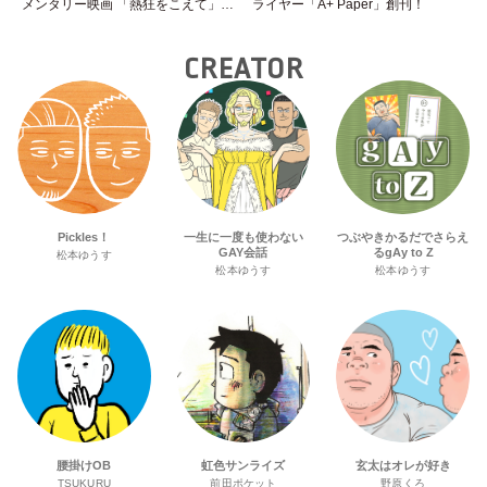
メンタリー映画 「熱狂をこえて」公
ライヤー「A+ Paper」創刊！
開へ
CREATOR
Pickles！
一生に一度も使わない
つぶやきかるだでさらえ
GAY会話
るgAy to Z
松本ゆうす
松本ゆうす
松本ゆうす
腰掛けOB
虹色サンライズ
玄太はオレが好き
TSUKURU
前田ポケット
野原くろ