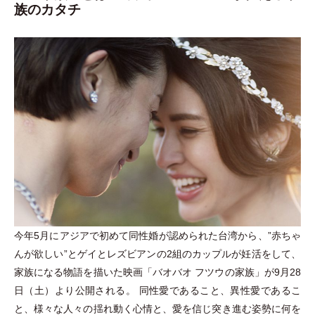
族のカタチ
今年5月にアジアで初めて同性婚が認められた台湾から、”赤ちゃ
んが欲しい”とゲイとレズビアンの2組のカップルが妊活をして、
家族になる物語を描いた映画
「
バオバオ フツウの家族
」
が9月28
日
（
土
）
より公開される。 同性愛であること、異性愛であるこ
と、様々な人々の揺れ動く心情と、愛を信じ突き進む姿勢に何を