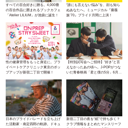
すべての百合好きに贈る。4,000冊
“誰にも言えない悩み”を、顔も知ら
の百合作品に囲まれるブックカフェ
ぬあなたへ。ミュージカル『薔薇
「Atelier LILIUM」が池袋に誕生！
族’70』プライド月間に上演！
性の健康管理をもっと身近に。プラ
【特別試写会へご招待】“好き”と言
イベートケアクリニック東京のポッ
えなかったあの頃へ。J-POPがつな
プアップが新宿二丁目で開催！
いだ青春映画「君と僕の5分」6月5
日公開！
日本のプライドパレードを立ち上げ
新宿二丁目の夜を“紙”で持ち歩く？
た活動家・南定四郎の軌跡。ドキュ
クラブ情報をまとめたマンスリーフ