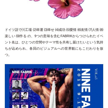
ドイツ語で⑴工場 ⑵幸運 ⑶幸せ ⑷成功 ⑸愛情 ⑹友情 ⑺人情 ⑻
楽しい ⑼作る の、9つの意味を含むFABRIKからつけられたイベ
ント名は、ひとつの空間やテーマ性を共有し届けたいという気持
ちが込められ、各回のビジュアルへの世界観にもこだわりを放
つ。