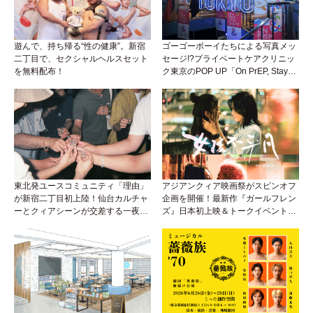
遊んで、持ち帰る“性の健康”。新宿
ゴーゴーボーイたちによる写真メッ
二丁目で、セクシャルヘルスセット
セージ!?プライベートケアクリニッ
を無料配布！
ク東京のPOP UP「On PrEP, Stay
Sweet」が新宿二丁目で開催中！
東北発ユースコミュニティ「理由」
アジアンクィア映画祭がスピンオフ
が新宿二丁目初上陸！仙台カルチャ
企画を開催！最新作『ガールフレン
ーとクィアシーンが交差する一夜
ズ』日本初上映＆トークイベント
に！
も！