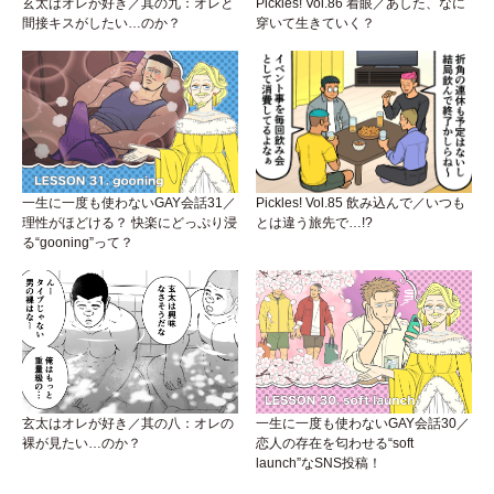
玄太はオレが好き／其の九：オレと
Pickles! Vol.86 着眼／あした、なに
間接キスがしたい…のか？
穿いて生きていく？
一生に一度も使わないGAY会話31／
Pickles! Vol.85 飲み込んで／いつも
理性がほどける？ 快楽にどっぷり浸
とは違う旅先で…!?
る“gooning”って？
玄太はオレが好き／其の八：オレの
一生に一度も使わないGAY会話30／
裸が見たい…のか？
恋人の存在を匂わせる“soft
launch”なSNS投稿！