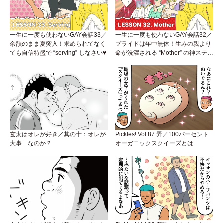
一生に一度も使わないGAY会話33／
一生に一度も使わないGAY会話32／
余韻のまま夏突入！求められてなく
プライドは年中無休！生みの親より
ても自信特盛で “serving” しなさい♥
命が洗濯される “Mother” の神ステー
ジ
玄太はオレが好き／其の十：オレが
Pickles! Vol.87 弄／100パーセント
大事…なのか？
オーガニックスクイーズとは