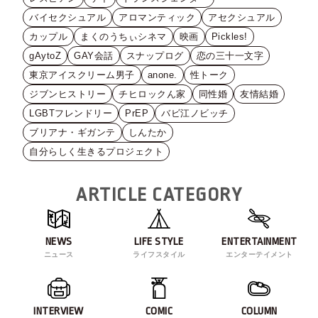
バイセクシュアル
アロマンティック
アセクシュアル
カップル
まくのうちぃシネマ
映画
Pickles!
gAytoZ
GAY会話
スナップログ
恋の三十一文字
東京アイスクリーム男子
anone.
性トーク
ジブンヒストリー
チヒロックん家
同性婚
友情結婚
LGBTフレンドリー
PrEP
バビ江ノビッチ
ブリアナ・ギガンテ
しんたか
自分らしく生きるプロジェクト
ARTICLE CATEGORY
NEWS
LIFE STYLE
ENTERTAINMENT
ニュース
ライフスタイル
エンターテイメント
INTERVIEW
COMIC
COLUMN