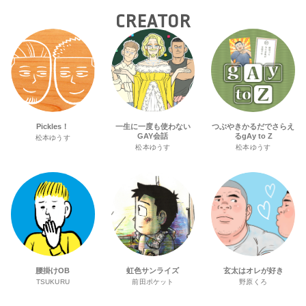
CREATOR
Pickles！
一生に一度も使わない
つぶやきかるだでさらえ
GAY会話
るgAy to Z
松本ゆうす
松本ゆうす
松本ゆうす
腰掛けOB
虹色サンライズ
玄太はオレが好き
TSUKURU
前田ポケット
野原くろ