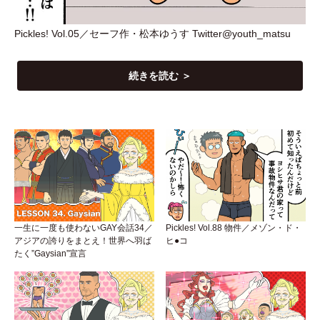
Pickles! Vol.05／セーフ作
・
松本ゆうす Twitter@youth_matsu
続きを読む ＞
一生に一度も使わないGAY会話34／
Pickles! Vol.88 物件／メゾン・ド・
アジアの誇りをまとえ！世界へ羽ば
ヒ●コ
たく”Gaysian”宣言