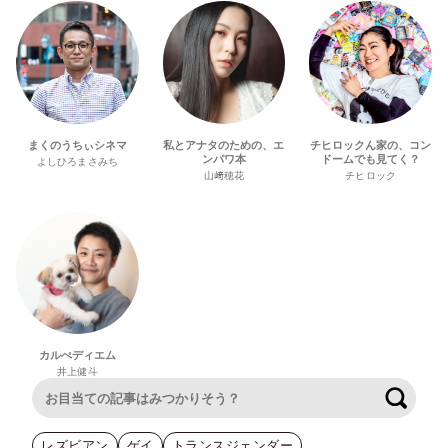
まくのうちぃシネマ
私とアナタのための、エ
チヒロックん家の、コン
ンパワ本
ドームでも見てく？
よしひろまさみち
山﨑穂花
チヒロック
カルぺディエム
井上健斗
検索
レズビアン
ゲイ
トランスジェンダー