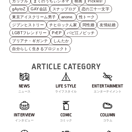
カップル
まくのうちぃシネマ
映画
Pickles!
gAytoZ
GAY会話
スナップログ
恋の三十一文字
東京アイスクリーム男子
anone.
性トーク
ジブンヒストリー
チヒロックん家
同性婚
友情結婚
LGBTフレンドリー
PrEP
バビ江ノビッチ
ブリアナ・ギガンテ
しんたか
自分らしく生きるプロジェクト
ARTICLE CATEGORY
NEWS
LIFE STYLE
ENTERTAINMENT
ニュース
ライフスタイル
エンターテイメント
INTERVIEW
COMIC
COLUMN
インタビュー
コミック
コラム