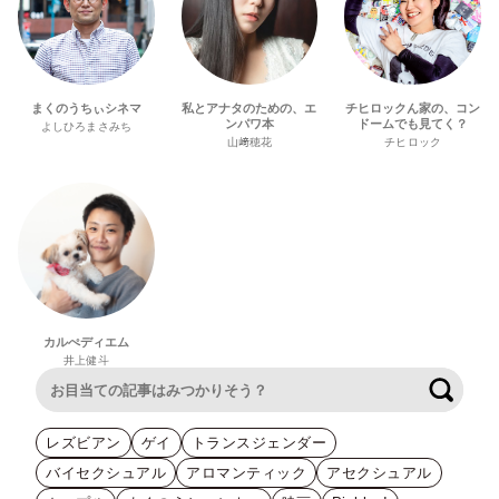
まくのうちぃシネマ
私とアナタのための、エ
チヒロックん家の、コン
ンパワ本
ドームでも見てく？
よしひろまさみち
山﨑穂花
チヒロック
カルぺディエム
井上健斗
検索
レズビアン
ゲイ
トランスジェンダー
バイセクシュアル
アロマンティック
アセクシュアル