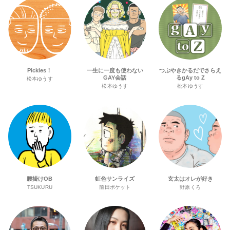
Pickles！
一生に一度も使わない
つぶやきかるだでさらえ
GAY会話
るgAy to Z
松本ゆうす
松本ゆうす
松本ゆうす
腰掛けOB
虹色サンライズ
玄太はオレが好き
TSUKURU
前田ポケット
野原くろ