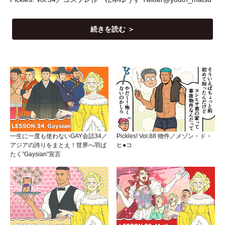
続きを読む ＞
一生に一度も使わないGAY会話34／
Pickles! Vol.88 物件／メゾン・ド・
アジアの誇りをまとえ！世界へ羽ば
ヒ●コ
たく”Gaysian”宣言