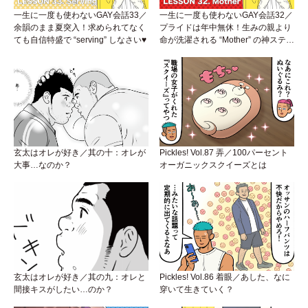
一生に一度も使わないGAY会話33／
一生に一度も使わないGAY会話32／
余韻のまま夏突入！求められてなく
プライドは年中無休！生みの親より
ても自信特盛で “serving” しなさい♥
命が洗濯される “Mother” の神ステー
ジ
玄太はオレが好き／其の十：オレが
Pickles! Vol.87 弄／100パーセント
大事…なのか？
オーガニックスクイーズとは
玄太はオレが好き／其の九：オレと
Pickles! Vol.86 着眼／あした、なに
間接キスがしたい…のか？
穿いて生きていく？