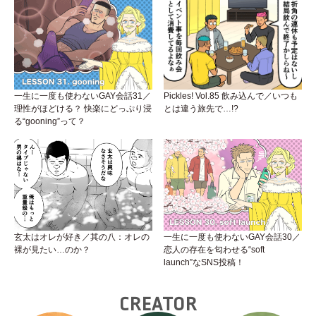
一生に一度も使わないGAY会話31／
Pickles! Vol.85 飲み込んで／いつも
理性がほどける？ 快楽にどっぷり浸
とは違う旅先で…!?
る“gooning”って？
玄太はオレが好き／其の八：オレの
一生に一度も使わないGAY会話30／
裸が見たい…のか？
恋人の存在を匂わせる“soft
launch”なSNS投稿！
CREATOR