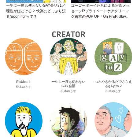
一生に一度も使わないGAY会話31／
ゴーゴーボーイたちによる写真メッ
理性がほどける？ 快楽にどっぷり浸
セージ!?プライベートケアクリニッ
る“gooning”って？
ク東京のPOP UP「On PrEP, Stay
Sweet」が新宿二丁目で開催中！
CREATOR
Pickles！
一生に一度も使わない
つぶやきかるだでさらえ
GAY会話
るgAy to Z
松本ゆうす
松本ゆうす
松本ゆうす