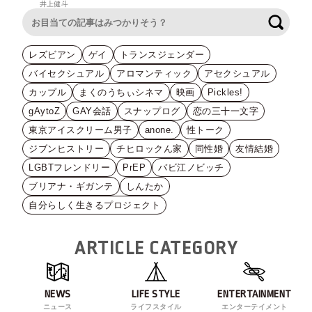
井上健斗
検索
レズビアン
ゲイ
トランスジェンダー
バイセクシュアル
アロマンティック
アセクシュアル
カップル
まくのうちぃシネマ
映画
Pickles!
gAytoZ
GAY会話
スナップログ
恋の三十一文字
東京アイスクリーム男子
anone.
性トーク
ジブンヒストリー
チヒロックん家
同性婚
友情結婚
LGBTフレンドリー
PrEP
バビ江ノビッチ
ブリアナ・ギガンテ
しんたか
自分らしく生きるプロジェクト
ARTICLE CATEGORY
NEWS
LIFE STYLE
ENTERTAINMENT
ニュース
ライフスタイル
エンターテイメント