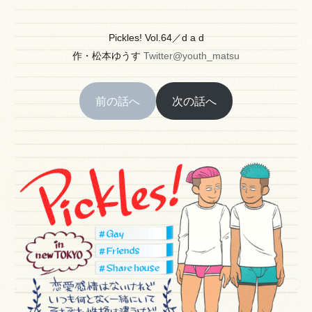
Pickles! Vol.64／d a d
作
・
松本ゆうす
Twitter@youth_matsu
前の話へ
次の話へ