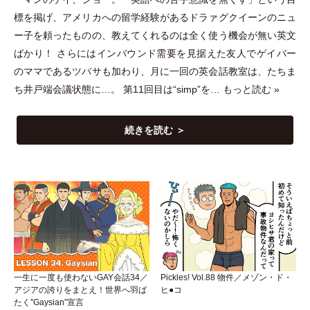
標を掲げ、アメリカへの留学経験があるドラァグクイーンのニュ
ー子を頼ったものの、教えてくれるのは全く使う機会が無い英文
ばかり！ さらにはインバウンド需要を見据えた友人でゲイバー
のママであるツバサも加わり、月に一回の英会話教室は、たちま
ち井戸端会議状態に…。 第11回目は“simp”を…
もっと読む »
続きを読む ＞
一生に一度も使わないGAY会話34／
Pickles! Vol.88 物件／メゾン・ド・
アジアの誇りをまとえ！世界へ羽ば
ヒ●コ
たく”Gaysian”宣言