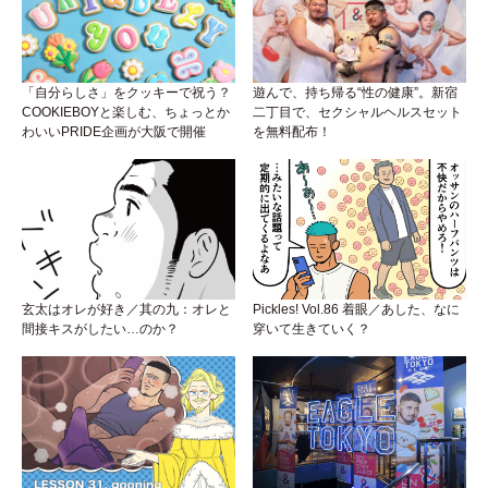
「自分らしさ」をクッキーで祝う？
遊んで、持ち帰る“性の健康”。新宿
COOKIEBOYと楽しむ、ちょっとか
二丁目で、セクシャルヘルスセット
わいいPRIDE企画が大阪で開催
を無料配布！
玄太はオレが好き／其の九：オレと
Pickles! Vol.86 着眼／あした、なに
間接キスがしたい…のか？
穿いて生きていく？