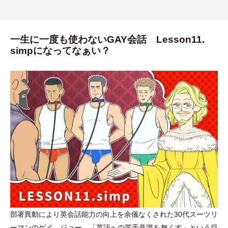
一生に一度も使わないGAY会話 Lesson11.
simpになってなぁい？
部署異動により英会話能力の向上を余儀なくされた30代スーツリ
ーマンのゲイ、ジョー。
「
英語への苦手意識を無くす
」
という目