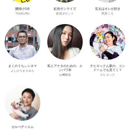
腰掛けOB
虹色サンライズ
玄太はオレが好き
TSUKURU
前田ポケット
野原くろ
まくのうちぃシネマ
私とアナタのための、エ
チヒロックん家の、コン
ンパワ本
ドームでも見てく？
よしひろまさみち
山﨑穂花
チヒロック
カルぺディエム