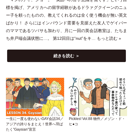
標を掲げ、アメリカへの留学経験があるドラァグクイーンのニュ
ー子を頼ったものの、教えてくれるのは全く使う機会が無い英文
ばかり！ さらにはインバウンド需要を見据えた友人でゲイバー
のママであるツバサも加わり、月に一回の英会話教室は、たちま
ち井戸端会議状態に…。 第12回目は“nut”をキ…
もっと読む »
続きを読む ＞
一生に一度も使わないGAY会話34／
Pickles! Vol.88 物件／メゾン・ド・
アジアの誇りをまとえ！世界へ羽ば
ヒ●コ
たく”Gaysian”宣言