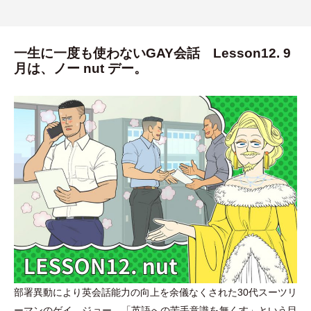
一生に一度も使わないGAY会話 Lesson12. 9
月は、ノー nut デー。
部署異動により英会話能力の向上を余儀なくされた30代スーツリ
ーマンのゲイ、ジョー。
「
英語への苦手意識を無くす
」
という目