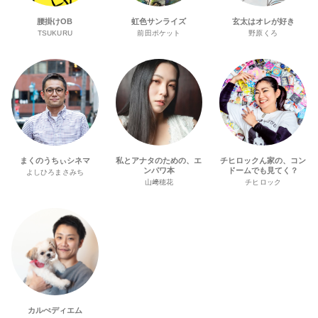
腰掛けOB
虹色サンライズ
玄太はオレが好き
TSUKURU
前田ポケット
野原くろ
まくのうちぃシネマ
私とアナタのための、エ
チヒロックん家の、コン
ンパワ本
ドームでも見てく？
よしひろまさみち
山﨑穂花
チヒロック
カルぺディエム