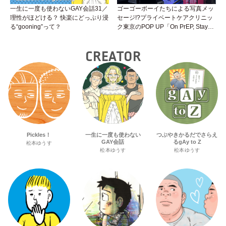
一生に一度も使わないGAY会話31／
ゴーゴーボーイたちによる写真メッ
理性がほどける？ 快楽にどっぷり浸
セージ!?プライベートケアクリニッ
る“gooning”って？
ク東京のPOP UP「On PrEP, Stay
Sweet」が新宿二丁目で開催中！
CREATOR
Pickles！
一生に一度も使わない
つぶやきかるだでさらえ
GAY会話
るgAy to Z
松本ゆうす
松本ゆうす
松本ゆうす