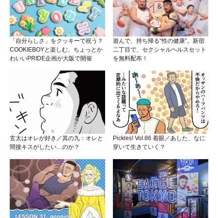
「自分らしさ」をクッキーで祝う？
遊んで、持ち帰る“性の健康”。新宿
COOKIEBOYと楽しむ、ちょっとか
二丁目で、セクシャルヘルスセット
わいいPRIDE企画が大阪で開催
を無料配布！
玄太はオレが好き／其の九：オレと
Pickles! Vol.86 着眼／あした、なに
間接キスがしたい…のか？
穿いて生きていく？