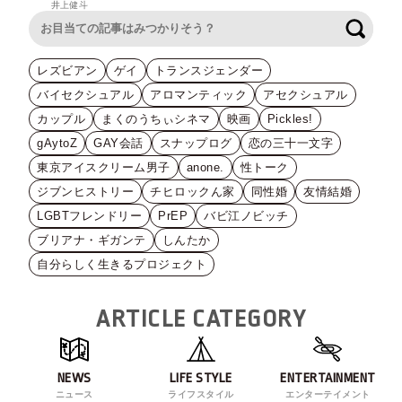
井上健斗
検索
レズビアン
ゲイ
トランスジェンダー
バイセクシュアル
アロマンティック
アセクシュアル
カップル
まくのうちぃシネマ
映画
Pickles!
gAytoZ
GAY会話
スナップログ
恋の三十一文字
東京アイスクリーム男子
anone.
性トーク
ジブンヒストリー
チヒロックん家
同性婚
友情結婚
LGBTフレンドリー
PrEP
バビ江ノビッチ
ブリアナ・ギガンテ
しんたか
自分らしく生きるプロジェクト
ARTICLE CATEGORY
NEWS
LIFE STYLE
ENTERTAINMENT
ニュース
ライフスタイル
エンターテイメント