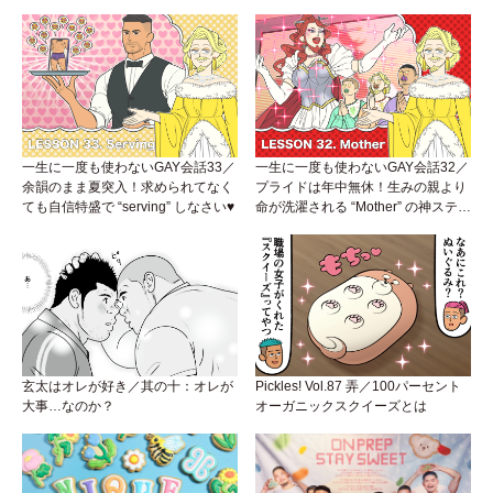
一生に一度も使わないGAY会話33／
一生に一度も使わないGAY会話32／
余韻のまま夏突入！求められてなく
プライドは年中無休！生みの親より
ても自信特盛で “serving” しなさい♥
命が洗濯される “Mother” の神ステー
ジ
玄太はオレが好き／其の十：オレが
Pickles! Vol.87 弄／100パーセント
大事…なのか？
オーガニックスクイーズとは