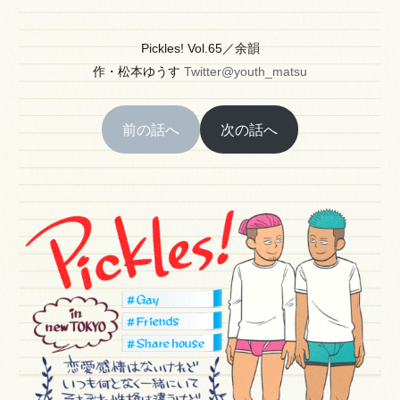
Pickles! Vol.65／余韻
作
・
松本ゆうす
Twitter@youth_matsu
前の話へ
次の話へ