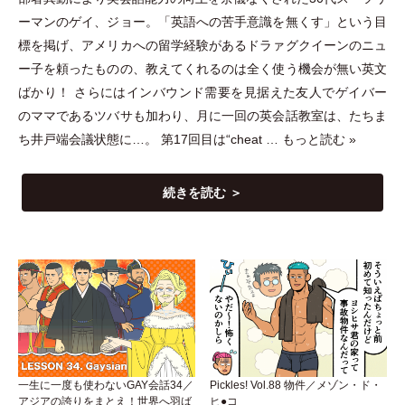
ーマンのゲイ、ジョー。
「
英語への苦手意識を無くす
」
という目
標を掲げ、アメリカへの留学経験があるドラァグクイーンのニュ
ー子を頼ったものの、教えてくれるのは全く使う機会が無い英文
ばかり！ さらにはインバウンド需要を見据えた友人でゲイバー
のママであるツバサも加わり、月に一回の英会話教室は、たちま
ち井戸端会議状態に…。 第17回目は“cheat …
もっと読む »
続きを読む ＞
一生に一度も使わないGAY会話34／
Pickles! Vol.88 物件／メゾン・ド・
アジアの誇りをまとえ！世界へ羽ば
ヒ●コ