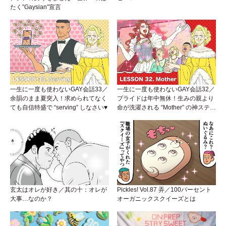
たく”Gaysian”宣言
一生に一度も使わないGAY会話33／
一生に一度も使わないGAY会話32／
余韻のまま夏突入！求められてなく
プライドは年中無休！生みの親より
ても自信特盛で “serving” しなさい♥
命が洗濯される “Mother” の神ステー
ジ
玄太はオレが好き／其の十：オレが
Pickles! Vol.87 弄／100パーセント
大事…なのか？
オーガニックスクイーズとは