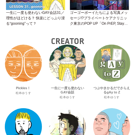
一生に一度も使わないGAY会話31／
ゴーゴーボーイたちによる写真メッ
理性がほどける？ 快楽にどっぷり浸
セージ!?プライベートケアクリニッ
る“gooning”って？
ク東京のPOP UP「On PrEP, Stay
Sweet」が新宿二丁目で開催中！
CREATOR
Pickles！
一生に一度も使わない
つぶやきかるだでさらえ
GAY会話
るgAy to Z
松本ゆうす
松本ゆうす
松本ゆうす