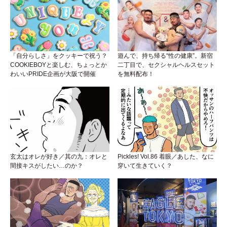
「自分らしさ」をクッキーで祝う？
遊んで、持ち帰る“性の健康”。新宿
COOKIEBOYと楽しむ、ちょっとか
二丁目で、セクシャルヘルスセット
わいいPRIDE企画が大阪で開催
を無料配布！
玄太はオレが好き／其の九：オレと
Pickles! Vol.86 着眼／あした、なに
間接キスがしたい…のか？
穿いて生きていく？