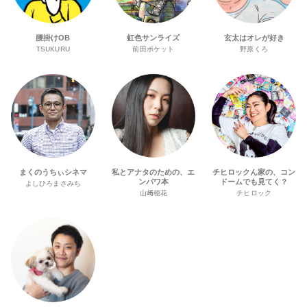
腰掛けOB
虹色サンライズ
玄太はオレが好き
TSUKURU
前田ポケット
野原くろ
まくのうちぃシネマ
私とアナタのための、エ
チヒロックん家の、コン
ンパワ本
ドームでも見てく？
よしひろまさみち
山﨑穂花
チヒロック