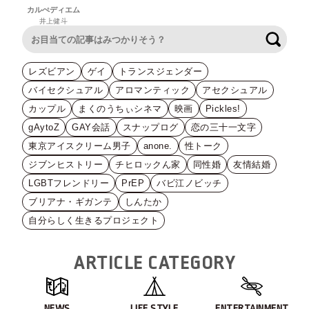
カルぺディエム
井上健斗
検索
レズビアン
ゲイ
トランスジェンダー
バイセクシュアル
アロマンティック
アセクシュアル
カップル
まくのうちぃシネマ
映画
Pickles!
gAytoZ
GAY会話
スナップログ
恋の三十一文字
東京アイスクリーム男子
anone.
性トーク
ジブンヒストリー
チヒロックん家
同性婚
友情結婚
LGBTフレンドリー
PrEP
バビ江ノビッチ
ブリアナ・ギガンテ
しんたか
自分らしく生きるプロジェクト
ARTICLE CATEGORY
NEWS
LIFE STYLE
ENTERTAINMENT