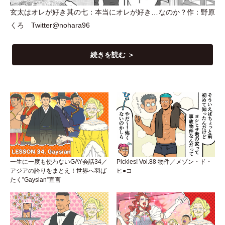
玄太はオレが好き其の七：本当にオレが好き…なのか？作：野原
くろ Twitter@nohara96
続きを読む ＞
一生に一度も使わないGAY会話34／
Pickles! Vol.88 物件／メゾン・ド・
アジアの誇りをまとえ！世界へ羽ば
ヒ●コ
たく”Gaysian”宣言