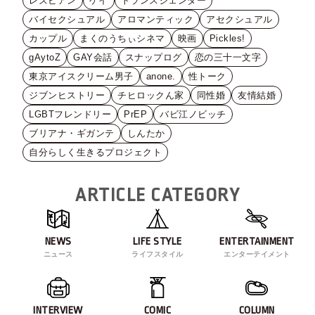
レズビアン
ゲイ
トランスジェンダー
バイセクシュアル
アロマンティック
アセクシュアル
カップル
まくのうちぃシネマ
映画
Pickles!
gAytoZ
GAY会話
スナップログ
恋の三十一文字
東京アイスクリーム男子
anone.
性トーク
ジブンヒストリー
チヒロックん家
同性婚
友情結婚
LGBTフレンドリー
PrEP
バビ江ノビッチ
ブリアナ・ギガンテ
しんたか
自分らしく生きるプロジェクト
ARTICLE CATEGORY
NEWS
LIFE STYLE
ENTERTAINMENT
ニュース
ライフスタイル
エンターテイメント
INTERVIEW
COMIC
COLUMN