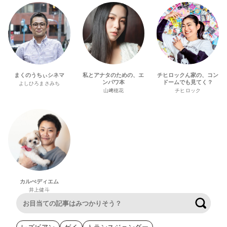
まくのうちぃシネマ
私とアナタのための、エ
チヒロックん家の、コン
ンパワ本
ドームでも見てく？
よしひろまさみち
山﨑穂花
チヒロック
カルぺディエム
井上健斗
検索