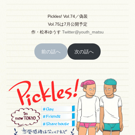
Pickles! Vol.74／偽装
Vol.75は7月公開予定
作
・
松本ゆうす
Twitter@youth_matsu
前の話へ
次の話へ