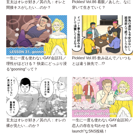
玄太はオレが好き／其の九：オレと
Pickles! Vol.86 着眼／あした、なに
間接キスがしたい…のか？
穿いて生きていく？
一生に一度も使わないGAY会話31／
Pickles! Vol.85 飲み込んで／いつも
理性がほどける？ 快楽にどっぷり浸
とは違う旅先で…!?
る“gooning”って？
玄太はオレが好き／其の八：オレの
一生に一度も使わないGAY会話30／
裸が見たい…のか？
恋人の存在を匂わせる“soft
launch”なSNS投稿！