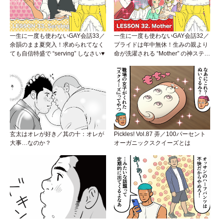
一生に一度も使わないGAY会話33／
一生に一度も使わないGAY会話32／
余韻のまま夏突入！求められてなく
プライドは年中無休！生みの親より
ても自信特盛で “serving” しなさい♥
命が洗濯される “Mother” の神ステー
ジ
玄太はオレが好き／其の十：オレが
Pickles! Vol.87 弄／100パーセント
大事…なのか？
オーガニックスクイーズとは