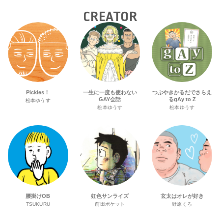
CREATOR
Pickles！
一生に一度も使わない
つぶやきかるだでさらえ
GAY会話
るgAy to Z
松本ゆうす
松本ゆうす
松本ゆうす
腰掛けOB
虹色サンライズ
玄太はオレが好き
TSUKURU
前田ポケット
野原くろ