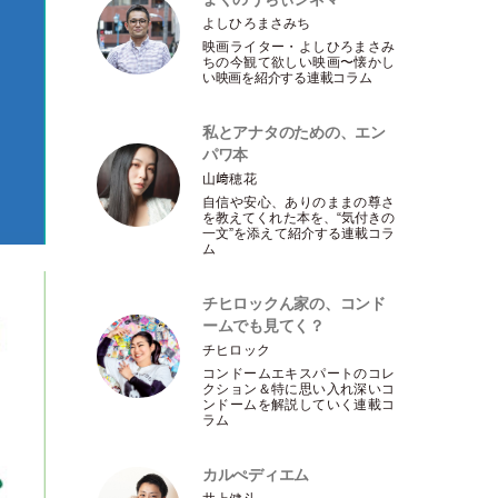
よしひろまさみち
映画ライター
・
よしひろまさみ
ちの今観て欲しい映画〜懐かし
い映画を紹介する連載コラム
私とアナタのための、エン
パワ本
山﨑穂花
自信や安心、ありのままの尊さ
を教えてくれた本を、“気付きの
一文”を添えて紹介する連載コラ
ム
チヒロックん家の、コンド
ームでも見てく？
チヒロック
コンドームエキスパートのコレ
クション＆特に思い入れ深いコ
ンドームを解説していく連載コ
ラム
カルぺディエム