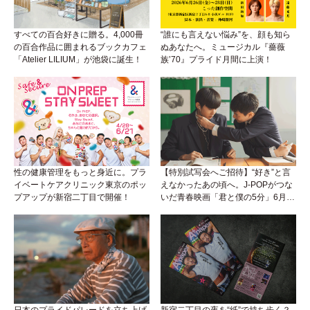
すべての百合好きに贈る。4,000冊
“誰にも言えない悩み”を、顔も知ら
の百合作品に囲まれるブックカフェ
ぬあなたへ。ミュージカル『薔薇
「Atelier LILIUM」が池袋に誕生！
族’70』プライド月間に上演！
性の健康管理をもっと身近に。プラ
【特別試写会へご招待】“好き”と言
イベートケアクリニック東京のポッ
えなかったあの頃へ。J-POPがつな
プアップが新宿二丁目で開催！
いだ青春映画「君と僕の5分」6月5
日公開！