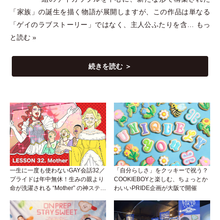
「
家族
」
の誕生を描く物語が展開しますが、この作品は単なる
「
ゲイのラブストーリー
」
ではなく、主人公ふたりを含…
もっ
と読む »
続きを読む ＞
一生に一度も使わないGAY会話32／
「自分らしさ」をクッキーで祝う？
プライドは年中無休！生みの親より
COOKIEBOYと楽しむ、ちょっとか
命が洗濯される “Mother” の神ステー
わいいPRIDE企画が大阪で開催
ジ