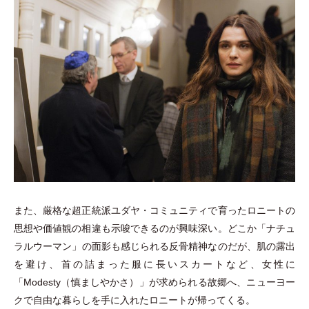
また、厳格な超正統派ユダヤ
・
コミュニティで育ったロニートの
思想や価値観の相違も示唆できるのが興味深い。どこか
「
ナチュ
ラルウーマン
」
の面影も感じられる反骨精神なのだが、肌の露出
を避け、首の詰まった服に長いスカートなど、女性に
「
Modesty
（
慎ましやかさ
）
」
が求められる故郷へ、ニューヨー
クで自由な暮らしを手に入れたロニートが帰ってくる。