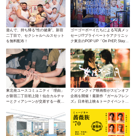
遊んで、持ち帰る“性の健康”。新宿
ゴーゴーボーイたちによる写真メッ
二丁目で、セクシャルヘルスセット
セージ!?プライベートケアクリニッ
を無料配布！
ク東京のPOP UP「On PrEP, Stay
Sweet」が新宿二丁目で開催中！
東北発ユースコミュニティ「理由」
アジアンクィア映画祭がスピンオフ
が新宿二丁目初上陸！仙台カルチャ
企画を開催！最新作『ガールフレン
ーとクィアシーンが交差する一夜
ズ』日本初上映＆トークイベント
に！
も！