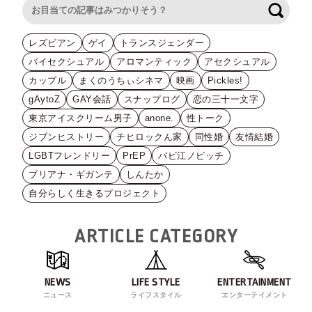
検索
レズビアン
ゲイ
トランスジェンダー
バイセクシュアル
アロマンティック
アセクシュアル
カップル
まくのうちぃシネマ
映画
Pickles!
gAytoZ
GAY会話
スナップログ
恋の三十一文字
東京アイスクリーム男子
anone.
性トーク
ジブンヒストリー
チヒロックん家
同性婚
友情結婚
LGBTフレンドリー
PrEP
バビ江ノビッチ
ブリアナ・ギガンテ
しんたか
自分らしく生きるプロジェクト
ARTICLE CATEGORY
NEWS
LIFE STYLE
ENTERTAINMENT
ニュース
ライフスタイル
エンターテイメント