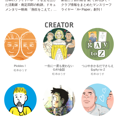
日本のプライドパレードを立ち上げ
新宿二丁目の夜を“紙”で持ち歩く？
た活動家・南定四郎の軌跡。ドキュ
クラブ情報をまとめたマンスリーフ
メンタリー映画 「熱狂をこえて」公
ライヤー「A+ Paper」創刊！
開へ
CREATOR
Pickles！
一生に一度も使わない
つぶやきかるだでさらえ
GAY会話
るgAy to Z
松本ゆうす
松本ゆうす
松本ゆうす