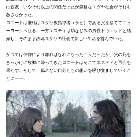
は親友、いやそれ以上の関係だったが厳格なユダヤ社会がそれを
赦さなかった。
ロニートは厳格はユダヤ教指導者
（
ラビ
）
である父を捨ててニュ
ーヨークへ渡る、一方エスティは幼なじみの男性ドヴィッドと結
婚し、そのまま故郷ユダヤの社会で新しい生活を営んでいた。
かつては信仰により離ればなれになった二人だったが、父の死を
きっかけに故郷に帰ってきたロニートはそこでエスティと再会を
果たす。そして、偽れない自分たちの想いを呼び覚ましていくこ
とにーー。