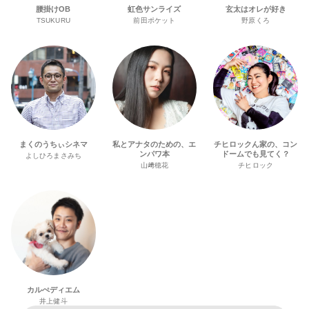
腰掛けOB
虹色サンライズ
玄太はオレが好き
TSUKURU
前田ポケット
野原くろ
まくのうちぃシネマ
私とアナタのための、エ
チヒロックん家の、コン
ンパワ本
ドームでも見てく？
よしひろまさみち
山﨑穂花
チヒロック
カルぺディエム
井上健斗