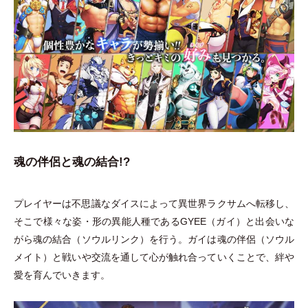
魂の伴侶と魂の結合!?
プレイヤーは不思議なダイスによって異世界ラクサムへ転移し、
そこで様々な姿
・
形の異能人種であるGYEE
（
ガイ
）
と出会いな
がら魂の結合
（
ソウルリンク
）
を行う。ガイは魂の伴侶
（
ソウル
メイト
）
と戦いや交流を通して心が触れ合っていくことで、絆や
愛を育んでいきます。