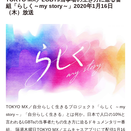
組「らしく～my story～」2020年1月16日
（木）放送
TOKYO MX／自分らしく生きるプロジェクト
「
らしく ～my
story～
」
「
自分らしく生きる
」
とは何か。日本で人口の10%と
言われるLGBTsの当事者たちの生き方に迫るドキュメンタリー番
組。 隔週木曜日TOKYO MX／エムキャスアプリにて配信1月16