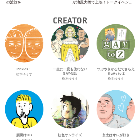
の波紋を
が池尻大橋で上映！トークイベント
やナイトパーティーも。
CREATOR
Pickles！
一生に一度も使わない
つぶやきかるだでさらえ
GAY会話
るgAy to Z
松本ゆうす
松本ゆうす
松本ゆうす
腰掛けOB
虹色サンライズ
玄太はオレが好き