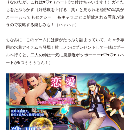
りなのだが、これは♥︎♡♥︎
（
ハート3つ付けちゃいます！
）
ガイた
ちをたぶらかす
（
好感度を上げる！笑
）
と見られる秘密の写真が
とーーぉってもセクシー！ 各キャラごとに解放される写真が違
うので攻略する楽しみも！
（
ハァハァ
）
ちなみに…このゲームには夢がたっぷり詰まっていて、キャラ専
用の水着アイテムも登場！推しメンにプレゼントして一緒にプー
ルへ行くと、二人の仲は一気に急接近ポッポーーー♥︎♡♥︎♡♥︎
（
ハ
ートが5つぅぅぅもん！
）