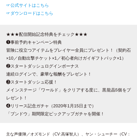
☞公式サイトはこちら
☞ダウンロードはこちら
★★★配信開始記念特典をチェック★★★
❶事前予約キャンペーン特典
冒険に役立つアイテムをプレイヤー全員にプレゼント！
（
契約石
×10／自動出撃チケット×1／初心者向けガイギフトパック×1
）
❷スタートダッシュログインボーナス
連続ログインで、豪華な報酬をプレゼント！
❸スタートダッシュ応援！
メインステージ
「
ワールド
」
をクリアする度に、黒龍晶5個をプ
レゼント！
❹リリース記念ガチャ
（
2020年1月15日まで
）
「
ブンドウ
」
期間限定ピックアップガチャを開催！
主な声優陣／オズモンド
（
CV:高塚智人
）
、ヤン
・
シューチー
（
CV：