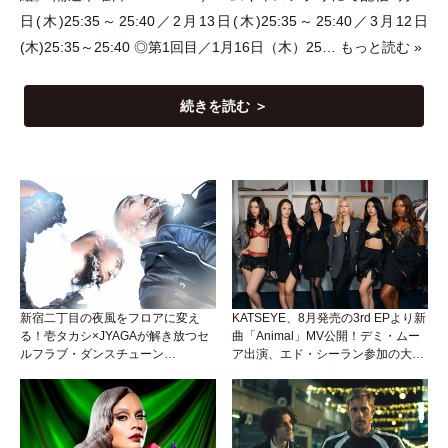
日(木)25:35～25:40／2月13日(木)25:35～25:40／3月12日
(木)25:35～25:40 ◎第1回目／1月16日
（
木
）
25…
もっと読む »
続きを読む ＞
新宿二丁目の夜風をフロアに変え
KATSEYE、8月発売の3rd EPより新
る！壱タカシ×JYAGAが解き放つセ
曲「Animal」MV公開！デミ・ムー
ルフラブ・ダンスチューン
ア出演、エド・シーラン参加の大胆
「Okaaayyy!!!」が遂にリリース！
アンセムは必聴！