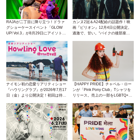
RAJAが二丁目に降り立つ！ドラァ
カンヌ2冠＆A24配給の話題作！映
グショーケースイベント「GLOW
画『ピリオン』12月4日公開決定。
UP! Vol.3」が8月29日にアイソトー
過激で、甘い。“バイクの後部座
プラウンジで開催！
席”から始まるラブストーリー。
ナイモン初の恋愛リアリティショー
【HAPPY PRIDE】チャペル・ロー
『ハウリングラブ』が2026年7月17
ンが「Pink Pony Club」Tシャツを
日（金）より公開決定！初回は待望
リリース。売上の一部をLGBTQ+＆
の“GMPD”編！？
トランスジェンダーユース支援プロ
ジェクトへ寄付