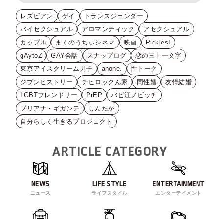
レズビアン
ゲイ
トランスジェンダー
バイセクシュアル
アロマンティック
アセクシュアル
カップル
まくのうちぃシネマ
映画
Pickles!
gAytoZ
GAY会話
スナップログ
恋の三十一文字
東京アイスクリーム男子
anone.
性トーク
ジブンヒストリー
チヒロックん家
同性婚
友情結婚
LGBTフレンドリー
PrEP
バビ江ノビッチ
ブリアナ・ギガンテ
しんたか
自分らしく生きるプロジェクト
ARTICLE CATEGORY
NEWS
LIFE STYLE
ENTERTAINMENT
ニュース
ライフスタイル
エンターテイメント