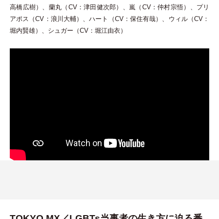
高橋広樹
）
、蘭丸
（
CV：津田健次郎
）
、嵐
（
CV：仲村宗悟
）
、プリ
アポス
（
CV：浪川大輔
）
、ハート
（
CV：保住有哉
）
、ウィル
（
CV：
堀内賢雄
）
、シュガー
（
CV：堀江由衣
）
TOKYO MX／LGBTs当事者の生き方に迫る番