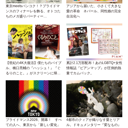
東京meetsバンコク！？プライドマ
アジアから届いた、小さくて大きな
ンスのフィナーレを飾る、オトコた
愛の革命 ネパール、同性婚の完全
ちのメガ盛りパーティー
合法化へ
『BEEFCAKE 第9弾』がアイソに襲
来！
【世紀の4K大復活】僕たちのバイブ
累計2.1万部配布！あのLGBTQ+女性
ル、橋口亮輔の『ハッシュ！』『ぐ
情報誌『ビアンマップ』が圧倒的熱
るりのこと。』がスクリーンに帰っ
量でカムバック。
てくる！めんどくさいリアルと生き
ていくためのサバイバル・ガイド
プライドマンス2026、開幕！ すべ
4都市のクィアが織りなす愛とリア
ての人へ、東京から「新しい変化」
ル。ドキュメンタリー『変なもの』