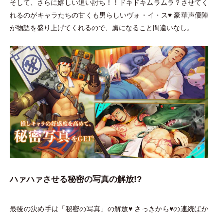
そして、さらに嬉しい追い討ち！！ドキドキムラムラ？させてく
れるのがキャラたちの甘くも男らしいヴォ
・
イ
・
ス♥︎ 豪華声優陣
が物語を盛り上げてくれるので、虜になること間違いなし。
ハァハァさせる秘密の写真の解放!?
最後の決め手は
「
秘密の写真
」
の解放♥︎ さっきから♥︎の連続ばか