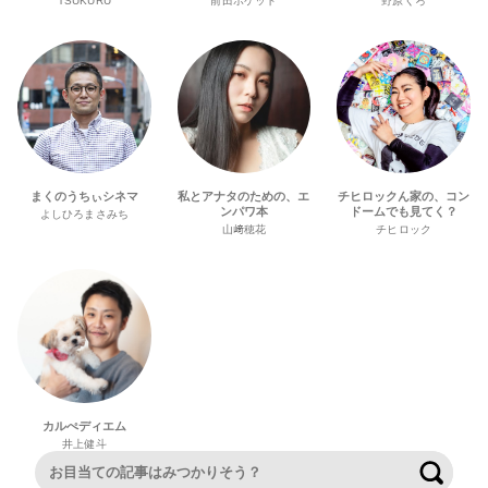
TSUKURU
前田ポケット
野原くろ
まくのうちぃシネマ
私とアナタのための、エ
チヒロックん家の、コン
ンパワ本
ドームでも見てく？
よしひろまさみち
山﨑穂花
チヒロック
カルぺディエム
井上健斗
検索