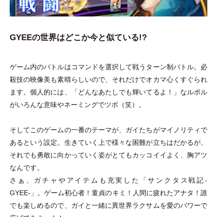
GYEEの世界はどこか今と似ている!?
ゲーム内のバトルはコマンドを選択して戦うターン制バトル。必
殺技の映像美も素晴らしいので、それだけでオカマ心くすぐられ
ます。個人的には、
「
どんなあたしでも輝いてるよ！
」
なルポル
がいろんな意味やネーミングでツボ
（
笑
）
。
そしてこのゲームの一番のテーマが、ガイたちがマイノリティで
あるという設定。生きていく上で様々な困難が立ちはだかるが、
それでも勇敢に向かっていく姿がとてもカッコイイよく、胸アツ
なんです。
さぁ、ガチャやアイテムも充実した
「
サンクタス戦記-
GYEE-
」
。ゲーム初心者！童貞のキミ！人間に疲れたアナタ！誰
でも楽しめるので、ガイと一緒に異世界ラクサムを愛のパワーで