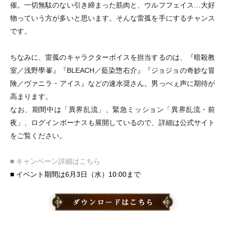
催。一切無駄のない引き締まった筋肉と、ウルフフェイス…大好
物っていう方が多いと思います。そんな雷孤を手にするチャンス
です。
ちなみに、雷孤のキャラクターボイスを担当するのは、『暗殺教
室／浅野學峯』『BLEACH／藍染惣右介』『ジョジョの奇妙な冒
険／ヴァニラ
・
アイス』などの速水奨さん。男っぺぇ声に期待が
高まります。
なお、期間中は
「
異界乱流
」
、緊急ミッション
「
異界乱流
・
前
夜
」
、ログインボーナスも展開しているので、詳細は公式サイト
をご覧ください。
■ キャンペーン詳細はこちら
■ イベント期間は6月3日
（
水
）
10:00まで