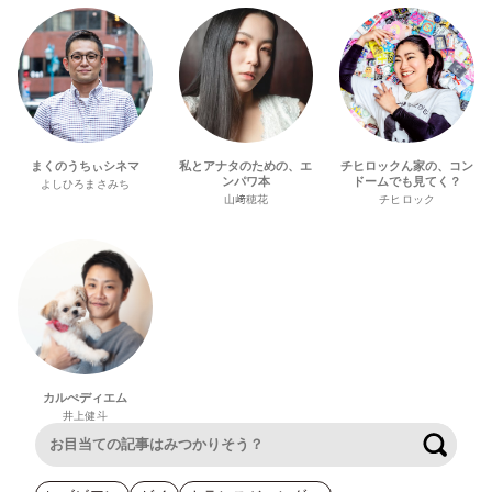
まくのうちぃシネマ
私とアナタのための、エ
チヒロックん家の、コン
ンパワ本
ドームでも見てく？
よしひろまさみち
山﨑穂花
チヒロック
カルぺディエム
井上健斗
検索