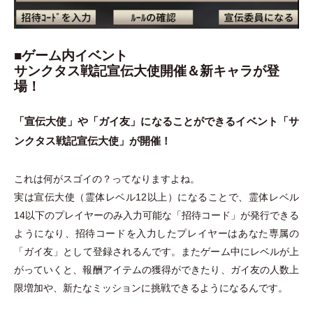
■ゲーム内イベント
サンクタス戦記宣伝大使開催＆新キャラが登
場！
「
宣伝大使
」
や
「
ガイ友
」
になることができるイベント
「
サ
ンクタス戦記宣伝大使
」
が開催！
これは何がスゴイの？ってなりますよね。
実は宣伝大使
（
霊体レベル12以上
）
になることで、霊体レベル
14以下のプレイヤーのみ入力可能な
「
招待コード
」
が発行できる
ようになり、招待コードを入力したプレイヤーはあなた専属の
「
ガイ友
」
として登録されるんです。またゲーム中にレベルが上
がっていくと、報酬アイテムの獲得ができたり、ガイ友の人数上
限増加や、新たなミッションに挑戦できるようになるんです。