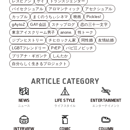
レズビアン
ゲイ
トランスジェンダー
バイセクシュアル
アロマンティック
アセクシュアル
カップル
まくのうちぃシネマ
映画
Pickles!
gAytoZ
GAY会話
スナップログ
恋の三十一文字
東京アイスクリーム男子
anone.
性トーク
ジブンヒストリー
チヒロックん家
同性婚
友情結婚
LGBTフレンドリー
PrEP
バビ江ノビッチ
ブリアナ・ギガンテ
しんたか
自分らしく生きるプロジェクト
ARTICLE CATEGORY
NEWS
LIFE STYLE
ENTERTAINMENT
ニュース
ライフスタイル
エンターテイメント
INTERVIEW
COMIC
COLUMN