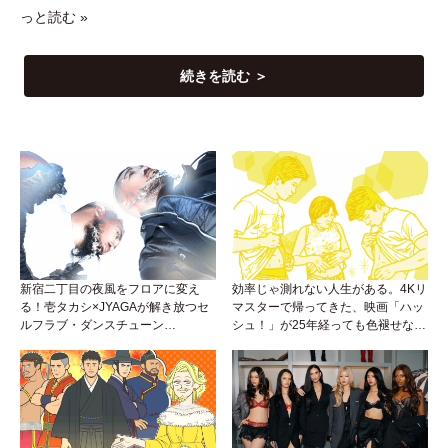
っと読む »
続きを読む ＞
新宿二丁目の夜風をフロアに変え
効率じゃ測れない人生がある。4Kリ
る！壱タカシ×JYAGAが解き放つセ
マスターで帰ってきた、映画「ハッ
ルフラブ・ダンスチューン
シュ！」が25年経っても色褪せない
「Okaaayyy!!!」が遂にリリース！
理由。