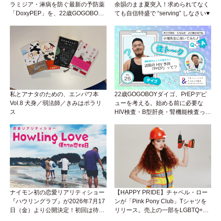
ラミジア・淋病を防ぐ最新の予防薬
余韻のまま夏突入！求められてなく
「DoxyPEP」を、22歳GOGOBOY
ても自信特盛で “serving” しなさい♥
ダイゴと学ぼう！性トーク〜聞きに
くいことは小堀先生に聞けばイイ！
（Vol.26）
私とアナタのための、エンパワ本
22歳GOGOBOYダイゴ、PrEPデビ
Vol.8 犬身／弱法師／きみはポラリ
ューを考える。始める前に必要な
ス
HIV検査・B型肝炎・腎機能検査っ
て？開始前検査のヒミツを知ろう！
性トーク～聞きにくいことは小堀先
生に聞けばイイ！（Vol.25）
ナイモン初の恋愛リアリティショー
【HAPPY PRIDE】チャペル・ロー
『ハウリングラブ』が2026年7月17
ンが「Pink Pony Club」Tシャツを
日（金）より公開決定！初回は待望
リリース。売上の一部をLGBTQ+＆
の“GMPD”編！？
トランスジェンダーユース支援プロ