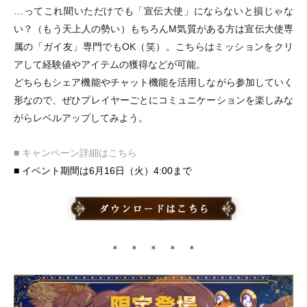
…ってこれ聞いただけでも
「
宣伝大使
」
にならないと損じゃな
い？
（
もう天上人の勢い
）
もちろんM気質がある方は宣伝大使専
属の
「
ガイ友
」
専門でもOK
（
笑
）
。こちらはミッションをクリ
アして経験値やアイテムの獲得などが可能。
どちらもシェア機能やチャット機能を活用しながら参加していく
形なので、ぜひプレイヤーごとにコミュニケーションを楽しみな
がらレベルアップしてみよう。
■ キャンペーン詳細はこちら
■ イベント期間は6月16日
（
火
）
4:00まで
＊ ＊ ＊ ＊ ＊