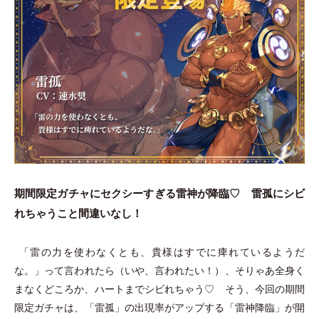
期間限定ガチャにセクシーすぎる雷神が降臨♡ 雷孤にシビ
れちゃうこと間違いなし！
「
雷の力を使わなくとも、貴様はすでに痺れているようだ
な。
」
って言われたら
（
いや、言われたい！
）
、そりゃあ全身く
まなくどころか、ハートまでシビれちゃう♡ そう、今回の期間
限定ガチャは、
「
雷孤
」
の出現率がアップする
「
雷神降臨
」
が開