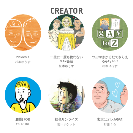
ジェクトへ寄付
CREATOR
Pickles！
一生に一度も使わない
つぶやきかるだでさらえ
GAY会話
るgAy to Z
松本ゆうす
松本ゆうす
松本ゆうす
腰掛けOB
虹色サンライズ
玄太はオレが好き
TSUKURU
前田ポケット
野原くろ