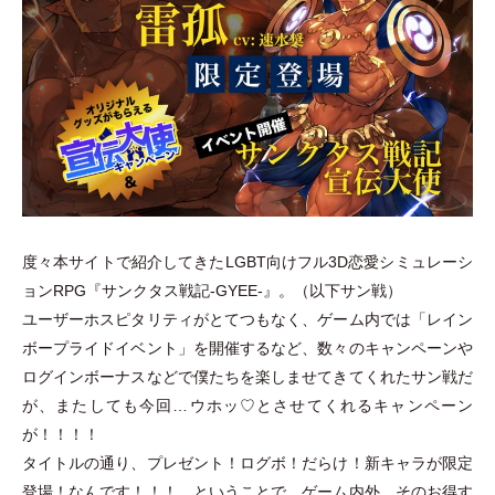
度々本サイトで紹介してきたLGBT向けフル3D恋愛シミュレーシ
ョンRPG『サンクタス戦記-GYEE-』。
（
以下サン戦
）
ユーザーホスピタリティがとてつもなく、ゲーム内では
「
レイン
ボープライドイベント
」
を開催するなど、数々のキャンペーンや
ログインボーナスなどで僕たちを楽しませてきてくれたサン戦だ
が、またしても今回…ウホッ♡とさせてくれるキャンペーン
が！！！！
タイトルの通り、プレゼント！ログボ！だらけ！新キャラが限定
登場！なんです！！！ ということで、ゲーム内外、そのお得す