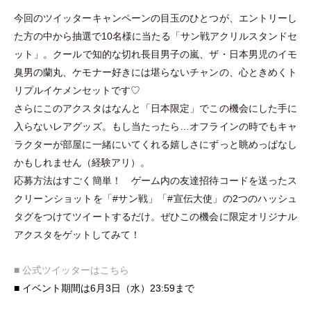
今回のツイッターキャンペーンの目玉のひとつが、エントリーし
た方の中から抽選で10名様に当たる
「
サン戦アクリルスタンドセ
ット
」
。クールで知的な切れ長目男子の嵐、ザ
・
日本男児のイモ
臭男の蘭丸、ケモナー好きには堪らないチャンの、心ときめくト
リプルイケメンセットです♡
さらにこのアクスタはなんと
「
日本限定
」
でこの機会にした手に
入らないレアグッズ。もし当たったら…オフラインの時でもキャ
ラクターが部屋に一緒にいてくれる嬉しさにずっと眺めっぱなし
かもしれません
（
経験アリ
）
。
応募方法はすごく簡単！ ゲーム内の友達招待コードを送ったス
クリーンショットを
「
#サン戦
」
「
#宣伝大使
」
の2つのハッシュ
タグをつけてツイートするだけ。ぜひこの機会に限定オリジナル
アクスタをゲットしてみて！
■ 公式ツイッターはこちら
■ イベント期間は6月3日
（
水
）
23:59まで