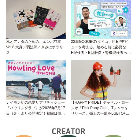
くいことは小堀先生に聞けばイイ！
（Vol.26）
私とアナタのための、エンパワ本
22歳GOGOBOYダイゴ、PrEPデビ
Vol.8 犬身／弱法師／きみはポラリ
ューを考える。始める前に必要な
ス
HIV検査・B型肝炎・腎機能検査っ
て？開始前検査のヒミツを知ろう！
性トーク～聞きにくいことは小堀先
生に聞けばイイ！（Vol.25）
ナイモン初の恋愛リアリティショー
【HAPPY PRIDE】チャペル・ロー
『ハウリングラブ』が2026年7月17
ンが「Pink Pony Club」Tシャツを
日（金）より公開決定！初回は待望
リリース。売上の一部をLGBTQ+＆
の“GMPD”編！？
トランスジェンダーユース支援プロ
ジェクトへ寄付
CREATOR