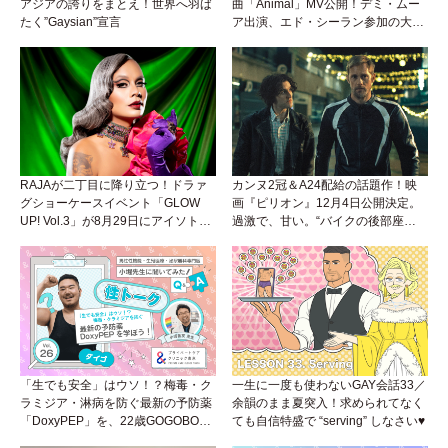
アジアの誇りをまとえ！世界へ羽ば
曲「Animal」MV公開！デミ・ムー
たく”Gaysian”宣言
ア出演、エド・シーラン参加の大胆
アンセムは必聴！
RAJAが二丁目に降り立つ！ドラァ
カンヌ2冠＆A24配給の話題作！映
グショーケースイベント「GLOW
画『ピリオン』12月4日公開決定。
UP! Vol.3」が8月29日にアイソトー
過激で、甘い。“バイクの後部座
プラウンジで開催！
席”から始まるラブストーリー。
「生でも安全」はウソ！？梅毒・ク
一生に一度も使わないGAY会話33／
ラミジア・淋病を防ぐ最新の予防薬
余韻のまま夏突入！求められてなく
「DoxyPEP」を、22歳GOGOBOY
ても自信特盛で “serving” しなさい♥
ダイゴと学ぼう！性トーク〜聞きに