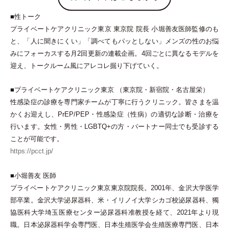
■性トーク
プライベートケアクリニック東京 東京院 院長 小堀善友医師監修のも
と、
「
人に聞きにくい
」
「
調べてもパッとしない
」
メンズの性のお悩
みにフォーカスする月2回更新の連載企画。4回ごとに異なるモデルを
迎え、トークルーム風にアレコレ掘り下げていく。
■プライベートケアクリニック東京
（
東京院
・
新宿院
・
名古屋栄
）
性感染症の診療を専門家チームが丁寧に行うクリニック。皆さまを温
かくお迎えし、PrEP/PEP
・
性感染症
（
性病
）
の適切な診断
・
治療を
行います。女性
・
男性
・
LGBTQ+の方
・
パートナー同士でも受診する
ことが可能です。
https://pcct.jp/
■小堀善友 医師
プライベートケアクリニック東京東京院院長。2001年、金沢大学医学
部卒業。金沢大学泌尿器科、米
・
イリノイ大学シカゴ校泌尿器科、獨
協医科大学埼玉医療センター泌尿器科准教授を経て、2021年より現
職。日本泌尿器科学会専門医、日本生殖医学会生殖医療専門医、日本