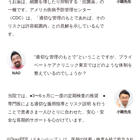
うお薬は、細菌を壊したり抑制する
「
抗菌薬
」
の
一種です。アメリカ疾病予防管理センター
（
CDC
）
は、
「
適切な管理のもとであれば、その
リスクは許容範囲内
」
との見解を示しているんで
す。
“適切な管理のもとで”ということですが、プライ
ベートケアクリニック東京ではどのような体制を
整えているのでしょうか？
当院では、●3〜6ヵ月に一度の定期検査の推奨 ●
専門医による適切な服用指導とリスク説明 を行う
ことで患者さま一人ひとりに合わせた、安心
・
安
全な長期的サポートを心がけています。
※DoxyPEP
（
ドキシペップ
）
は、医師の診察
・
検査を経て処方され