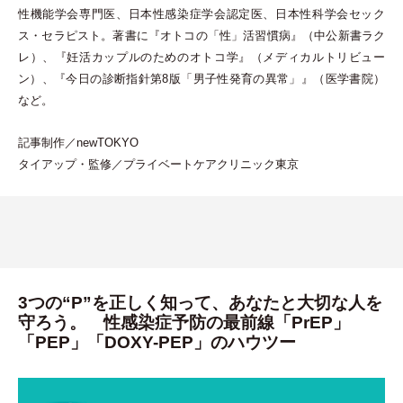
性機能学会専門医、日本性感染症学会認定医、日本性科学会セック
ス
・
セラピスト。著書に『オトコの
「
性
」
活習慣病』
（
中公新書ラク
レ
）
、『妊活カップルのためのオトコ学』
（
メディカルトリビュー
ン
）
、『今日の診断指針第8版
「
男子性発育の異常
」
』
（
医学書院
）
など。
記事制作／newTOKYO
タイアップ
・
監修／プライベートケアクリニック東京
3つの“P”を正しく知って、あなたと大切な人を
守ろう。 性感染症予防の最前線「PrEP」
「PEP」「DOXY-PEP」のハウツー