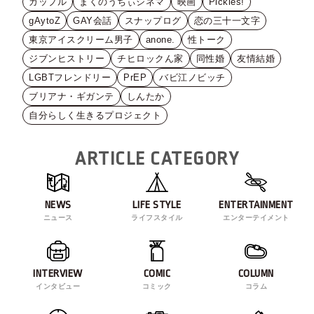
カップル
まくのうちぃシネマ
映画
Pickles!
gAytoZ
GAY会話
スナップログ
恋の三十一文字
東京アイスクリーム男子
anone.
性トーク
ジブンヒストリー
チヒロックん家
同性婚
友情結婚
LGBTフレンドリー
PrEP
バビ江ノビッチ
ブリアナ・ギガンテ
しんたか
自分らしく生きるプロジェクト
ARTICLE CATEGORY
NEWS
LIFE STYLE
ENTERTAINMENT
ニュース
ライフスタイル
エンターテイメント
INTERVIEW
COMIC
COLUMN
インタビュー
コミック
コラム