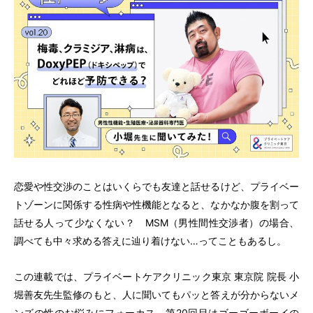
恋愛や性交渉のことはいくらでも友達と話せるけど、プライベー
トゾーンに関係する性病や性機能となると、なかなか腹を割って
話せる人って少なくない？ MSM
（
男性間性交渉者
）
の場合、
調べても中々求める答えに辿り着けない…ってこともあるし。
この連載では、プライベートケアクリニック東京 東京院 院長 小
堀善友先生監修のもと、人に聞いてもパッと答えが分からないメ
ンズの性のお悩みにフォーカス。第20回目はゴーゴーボーイの