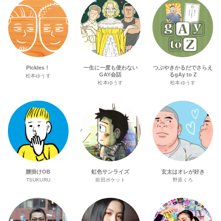
Pickles！
一生に一度も使わない
つぶやきかるだでさらえ
GAY会話
るgAy to Z
松本ゆうす
松本ゆうす
松本ゆうす
腰掛けOB
虹色サンライズ
玄太はオレが好き
TSUKURU
前田ポケット
野原くろ