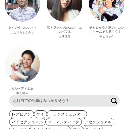
まくのうちぃシネマ
私とアナタのための、エ
チヒロックん家の、コン
ンパワ本
ドームでも見てく？
よしひろまさみち
山﨑穂花
チヒロック
カルぺディエム
井上健斗
検索
レズビアン
ゲイ
トランスジェンダー
バイセクシュアル
アロマンティック
アセクシュアル