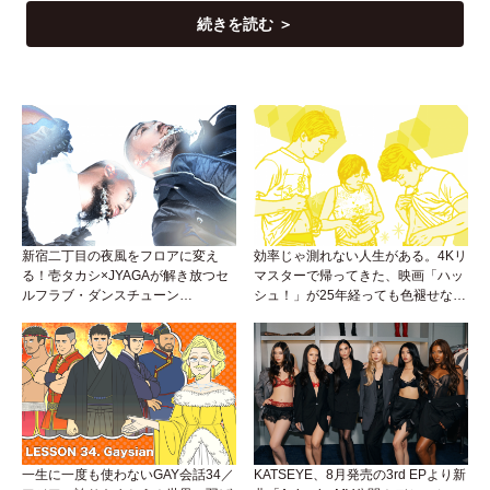
続きを読む ＞
新宿二丁目の夜風をフロアに変え
効率じゃ測れない人生がある。4Kリ
る！壱タカシ×JYAGAが解き放つセ
マスターで帰ってきた、映画「ハッ
ルフラブ・ダンスチューン
シュ！」が25年経っても色褪せない
「Okaaayyy!!!」が遂にリリース！
理由。
一生に一度も使わないGAY会話34／
KATSEYE、8月発売の3rd EPより新