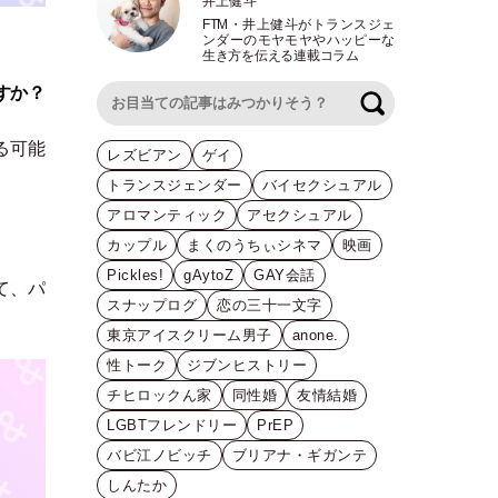
井上健斗
FTM
・
井上健斗がトランスジェ
ンダーのモヤモヤやハッピーな
生き方を伝える連載コラム
すか？
検索
る可能
レズビアン
ゲイ
トランスジェンダー
バイセクシュアル
アロマンティック
アセクシュアル
カップル
まくのうちぃシネマ
映画
Pickles!
gAytoZ
GAY会話
て、パ
スナップログ
恋の三十一文字
東京アイスクリーム男子
anone.
性トーク
ジブンヒストリー
チヒロックん家
同性婚
友情結婚
LGBTフレンドリー
PrEP
バビ江ノビッチ
ブリアナ・ギガンテ
しんたか