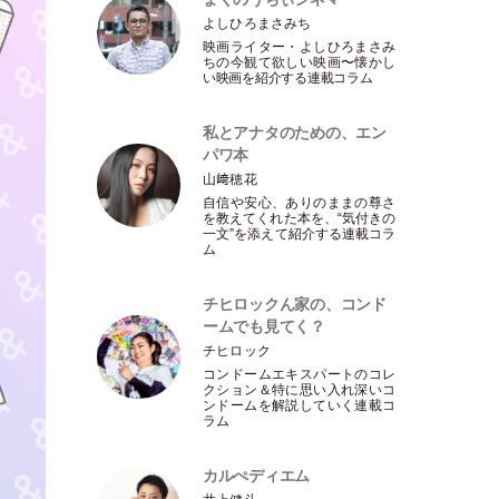
よしひろまさみち
映画ライター
・
よしひろまさみ
ちの今観て欲しい映画〜懐かし
い映画を紹介する連載コラム
私とアナタのための、エン
パワ本
山﨑穂花
自信や安心、ありのままの尊さ
を教えてくれた本を、“気付きの
一文”を添えて紹介する連載コラ
ム
チヒロックん家の、コンド
ームでも見てく？
チヒロック
コンドームエキスパートのコレ
クション＆特に思い入れ深いコ
ンドームを解説していく連載コ
ラム
カルぺディエム