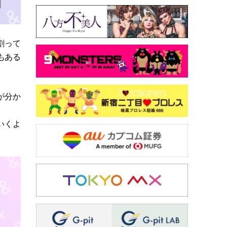
割って
もある
が分か
いくよ