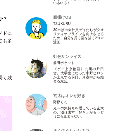
いるいる！
腰掛けOB
か？
TSUKURU
30半ばの会社員ゲイたちがクオ
ノドに
リティオブライフを向上させる
ため、自分を貫く姿を描く2コマ
ても多
漫画
虹色サンライズ
前田ポケット
《ゲイ上京物語》九州の片田
舎、大学生になった中野ヒロシ
が上京する前日、真夜中から始
長く残
まるお話。
玄太はオレが好き
野原くろ
光への気持ちを隠している玄太
の、溢れ出す
「
好き
」
がもうど
うにも止まらない。
まくのうちぃシネマ