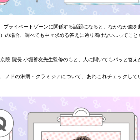
、プライベートゾーンに関係する話題になると、なかなか腹を
）
の場合、調べても中々求める答えに辿り着けない…ってこと
京院 院長 小堀善友先生監修のもと、人に聞いてもパッと答え
に、ノドの淋病
・
クラミジアについて、あれこれチェックして