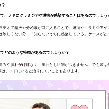
の？
よって、ノドにクラミジアや淋病が感染することはあるのでしょう
ラチオで精液や分泌液が口に入ることで、淋病やクラミジアが
は珍しくない分、
「
知らないうちに感染している
」
ケースがと
比べてどのような特徴があるのでしょうか？
痛みや腫れがほぼなく、風邪とも区別がつきません。でも菌は
病は、ノドにいると治りにくいこともあります。