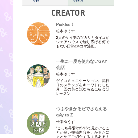
CREATOR
Pickles！
松本ゆうす
2人のゲイ友のツカサとダイゴが
シェアハウスで繰り広げる何で
もない日常の4コマ漫画。
一生に一度も使わないGAY
会話
松本ゆうす
ゲイコミュニケーション。流行
りのスラングをキーワドにした
月一回の英会話ならぬGAY会話
レッスン
つぶやきかるだでさらえる
gAy to Z
松本ゆうす
“こっち界隈”のSNSで見かけるこ
とが多い投稿内容を、かるたに
まとめてご紹介するあるある！