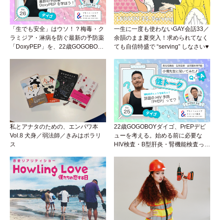
「生でも安全」はウソ！？梅毒・ク
一生に一度も使わないGAY会話33／
ラミジア・淋病を防ぐ最新の予防薬
余韻のまま夏突入！求められてなく
「DoxyPEP」を、22歳GOGOBOY
ても自信特盛で “serving” しなさい♥
ダイゴと学ぼう！性トーク〜聞きに
くいことは小堀先生に聞けばイイ！
（Vol.26）
私とアナタのための、エンパワ本
22歳GOGOBOYダイゴ、PrEPデビ
Vol.8 犬身／弱法師／きみはポラリ
ューを考える。始める前に必要な
ス
HIV検査・B型肝炎・腎機能検査っ
て？開始前検査のヒミツを知ろう！
性トーク～聞きにくいことは小堀先
生に聞けばイイ！（Vol.25）