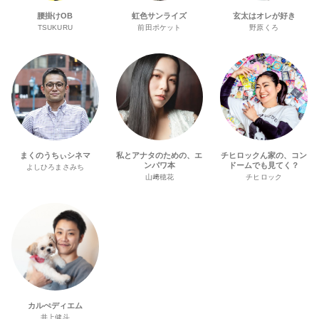
腰掛けOB
虹色サンライズ
玄太はオレが好き
TSUKURU
前田ポケット
野原くろ
まくのうちぃシネマ
私とアナタのための、エ
チヒロックん家の、コン
ンパワ本
ドームでも見てく？
よしひろまさみち
山﨑穂花
チヒロック
カルぺディエム
井上健斗