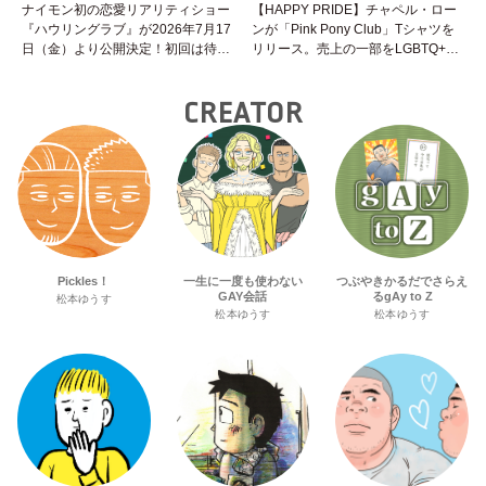
ナイモン初の恋愛リアリティショー
【HAPPY PRIDE】チャペル・ロー
『ハウリングラブ』が2026年7月17
ンが「Pink Pony Club」Tシャツを
日（金）より公開決定！初回は待望
リリース。売上の一部をLGBTQ+＆
の“GMPD”編！？
トランスジェンダーユース支援プロ
ジェクトへ寄付
CREATOR
Pickles！
一生に一度も使わない
つぶやきかるだでさらえ
GAY会話
るgAy to Z
松本ゆうす
松本ゆうす
松本ゆうす