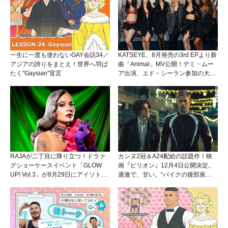
一生に一度も使わないGAY会話34／
KATSEYE、8月発売の3rd EPより新
アジアの誇りをまとえ！世界へ羽ば
曲「Animal」MV公開！デミ・ムー
たく”Gaysian”宣言
ア出演、エド・シーラン参加の大胆
アンセムは必聴！
RAJAが二丁目に降り立つ！ドラァ
カンヌ2冠＆A24配給の話題作！映
グショーケースイベント「GLOW
画『ピリオン』12月4日公開決定。
UP! Vol.3」が8月29日にアイソトー
過激で、甘い。“バイクの後部座
プラウンジで開催！
席”から始まるラブストーリー。