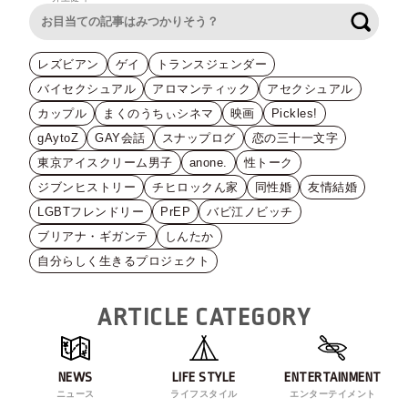
検索
レズビアン
ゲイ
トランスジェンダー
バイセクシュアル
アロマンティック
アセクシュアル
カップル
まくのうちぃシネマ
映画
Pickles!
gAytoZ
GAY会話
スナップログ
恋の三十一文字
東京アイスクリーム男子
anone.
性トーク
ジブンヒストリー
チヒロックん家
同性婚
友情結婚
LGBTフレンドリー
PrEP
バビ江ノビッチ
ブリアナ・ギガンテ
しんたか
自分らしく生きるプロジェクト
ARTICLE CATEGORY
NEWS
LIFE STYLE
ENTERTAINMENT
ニュース
ライフスタイル
エンターテイメント