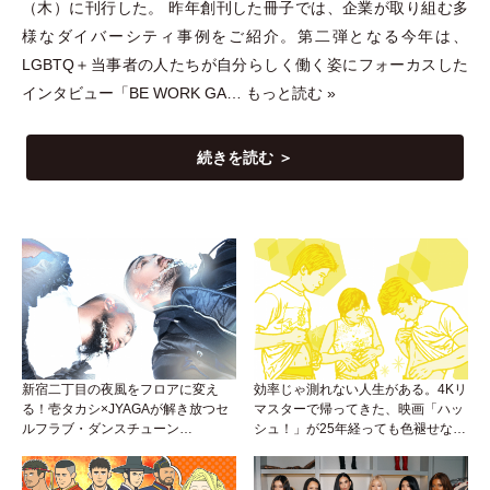
（
木
）
に刊行した。 昨年創刊した冊子では、企業が取り組む多
様なダイバーシティ事例をご紹介。第二弾となる今年は、
LGBTQ＋当事者の人たちが自分らしく働く姿にフォーカスした
インタビュー
「
BE WORK GA…
もっと読む »
続きを読む ＞
新宿二丁目の夜風をフロアに変え
効率じゃ測れない人生がある。4Kリ
る！壱タカシ×JYAGAが解き放つセ
マスターで帰ってきた、映画「ハッ
ルフラブ・ダンスチューン
シュ！」が25年経っても色褪せない
「Okaaayyy!!!」が遂にリリース！
理由。