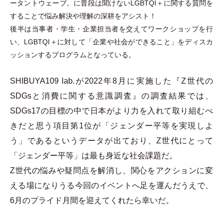
ータントウェーブ。に普段は聞けないLGBTQI＋に関する質問を
することで悩み解決や理解の深耕をアシスト！
後半は当事者
・
学生
・
企業担当者を交えてワークショップを行
い、LGBTQI＋に対して
「
企業や社会ができること
」
をディスカ
ッションするプログラムとなっている。
SHIBUYA109 lab.が2022年8月に実施した『Z世代の
SDGsと消費に関する意識調査』の調査結果では、
SDGs17の目標の中で日本がより力を入れて取り組むべ
きだと思う項目第1位が
「
ジェンダー平等を実現しよ
う
」
であるというデータが出ており、Z世代にとって
「
ジェンダー平等
」
は最も身近な社会課題だ。
Z世代の悩みや疑問点を解消し、関心をアクションに変
える場になりうる今回のイベントへ足を運んだうえで、
6月のプライド月間を迎えてくれたら幸いだ。