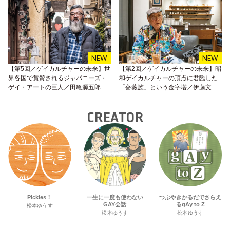
【第5回／ゲイカルチャーの未来】世
【第2回／ゲイカルチャーの未来】昭
界各国で賞賛されるジャパニーズ・
和ゲイカルチャーの頂点に君臨した
ゲイ・アートの巨人／田亀源五郎イ
「薔薇族」という金字塔／伊藤文學
ンタビュー
インタビュー
CREATOR
Pickles！
一生に一度も使わない
つぶやきかるだでさらえ
GAY会話
るgAy to Z
松本ゆうす
松本ゆうす
松本ゆうす