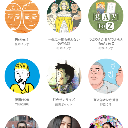
Pickles！
一生に一度も使わない
つぶやきかるだでさらえ
GAY会話
るgAy to Z
松本ゆうす
松本ゆうす
松本ゆうす
腰掛けOB
虹色サンライズ
玄太はオレが好き
TSUKURU
前田ポケット
野原くろ