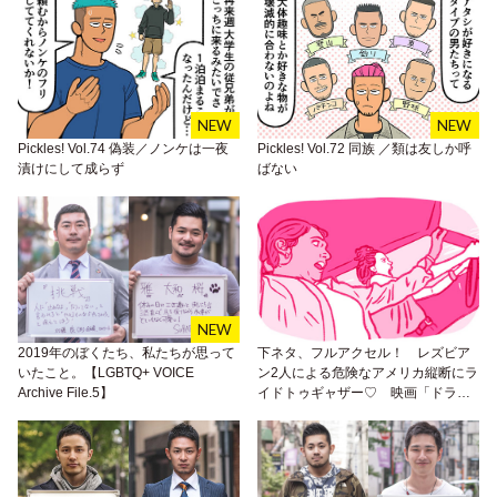
Pickles! Vol.74 偽装／ノンケは一夜
Pickles! Vol.72 同族 ／類は友しか呼
漬けにして成らず
ばない
2019年のぼくたち、私たちが思って
下ネタ、フルアクセル！ レズビア
いたこと。【LGBTQ+ VOICE
ン2人による危険なアメリカ縦断にラ
Archive File.5】
イドトゥギャザー♡ 映画「ドライ
ブアウェイ・ドールズ」が控えめに
言って最高。