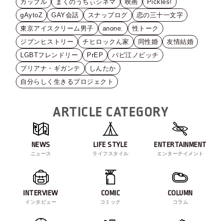
カップル
まくのうちぃシネマ
映画
Pickles!
gAytoZ
GAY会話
スナップログ
恋の三十一文字
東京アイスクリーム男子
anone.
性トーク
ジブンヒストリー
チヒロックん家
同性婚
友情結婚
LGBTフレンドリー
PrEP
バビ江ノビッチ
ブリアナ・ギガンテ
しんたか
自分らしく生きるプロジェクト
ARTICLE CATEGORY
NEWS
LIFE STYLE
ENTERTAINMENT
ニュース
ライフスタイル
エンターテイメント
INTERVIEW
COMIC
COLUMN
インタビュー
コミック
コラム