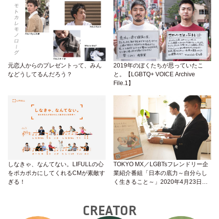
元恋人からのプレゼントって、みん
2019年のぼくたちが思っていたこ
などうしてるんだろう？
と。【LGBTQ+ VOICE Archive
File.1】
しなきゃ、なんてない。LIFULLの心
TOKYO MX／LGBTsフレンドリー企
をポカポカにしてくれるCMが素敵す
業紹介番組「日本の底力～自分らし
ぎる！
く生きること～」2020年4月23日
（木）放送
CREATOR