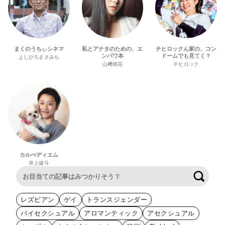
まくのうちぃシネマ
私とアナタのための、エ
チヒロックん家の、コン
ンパワ本
ドームでも見てく？
よしひろまさみち
山﨑穂花
チヒロック
カルぺディエム
井上健斗
検索
レズビアン
ゲイ
トランスジェンダー
バイセクシュアル
アロマンティック
アセクシュアル