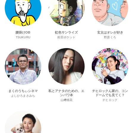
腰掛けOB
虹色サンライズ
玄太はオレが好き
TSUKURU
前田ポケット
野原くろ
まくのうちぃシネマ
私とアナタのための、エ
チヒロックん家の、コン
ンパワ本
ドームでも見てく？
よしひろまさみち
山﨑穂花
チヒロック