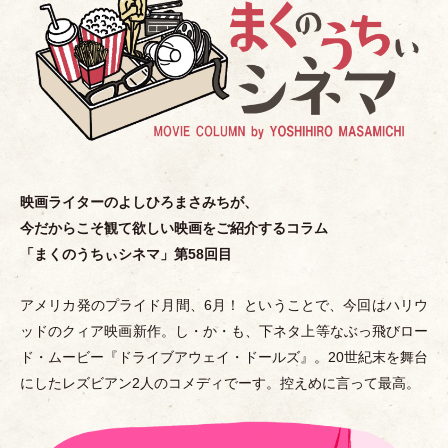
映画ライターのよしひろまさみちが、
今だからこそ観て欲しい映画をご紹介するコラム
「
まくのうちぃシネマ
」
第58回目
アメリカ発のプライド月間、6月！ ということで、今回はハリウ
ッドのクィア映画新作。し
・
か
・
も、下ネタ上等なぶっ飛びロー
ド
・
ムービー『ドライブアウェイ
・
ドールズ』。20世紀末を舞台
にしたレズビアン2人のコメディでーす。控えめに言って最高。