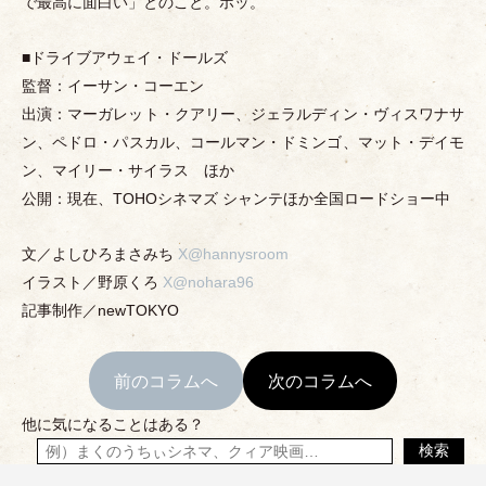
で最高に面白い
」
とのこと。ホッ。
■ドライブアウェイ
・
ドールズ
監督：イーサン
・
コーエン
出演：マーガレット
・
クアリー、ジェラルディン
・
ヴィスワナサ
ン、ペドロ
・
パスカル、コールマン
・
ドミンゴ、マット
・
デイモ
ン、マイリー
・
サイラス ほか
公開：現在、TOHOシネマズ シャンテほか全国ロードショー中
文／よしひろまさみち
X@hannysroom
イラスト／野原くろ
X@nohara96
記事制作／newTOKYO
前のコラムへ
次のコラムへ
他に気になることはある？
検索