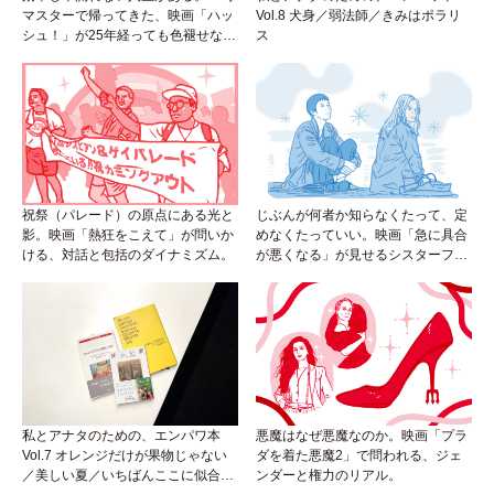
マスターで帰ってきた、映画「ハッ
Vol.8 犬身／弱法師／きみはポラリ
シュ！」が25年経っても色褪せない
ス
理由。
祝祭（パレード）の原点にある光と
じぶんが何者か知らなくたって、定
影。映画「熱狂をこえて」が問いか
めなくたっていい。映画「急に具合
ける、対話と包括のダイナミズム。
が悪くなる」が見せるシスターフッ
ドのカタチ。
私とアナタのための、エンパワ本
悪魔はなぜ悪魔なのか。映画「プラ
Vol.7 オレンジだけが果物じゃない
ダを着た悪魔2」で問われる、ジェ
／美しい夏／いちばんここに似合う
ンダーと権力のリアル。