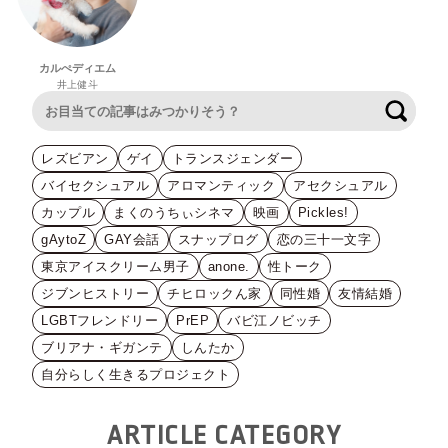
カルぺディエム
井上健斗
検索
レズビアン
ゲイ
トランスジェンダー
バイセクシュアル
アロマンティック
アセクシュアル
カップル
まくのうちぃシネマ
映画
Pickles!
gAytoZ
GAY会話
スナップログ
恋の三十一文字
東京アイスクリーム男子
anone.
性トーク
ジブンヒストリー
チヒロックん家
同性婚
友情結婚
LGBTフレンドリー
PrEP
バビ江ノビッチ
ブリアナ・ギガンテ
しんたか
自分らしく生きるプロジェクト
ARTICLE CATEGORY