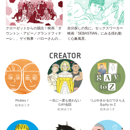
クローゼットからの脱出！映画「ダ
自分探しの先に。セックスワーカー
ウントン・アビー／グランドフィナ
映画「SEBASTIAN」にみる揺れ動
ーレ」、ゲイ執事・バローさんの成
く心象風景。
長は見事！
CREATOR
Pickles！
一生に一度も使わない
つぶやきかるだでさらえ
GAY会話
るgAy to Z
松本ゆうす
松本ゆうす
松本ゆうす