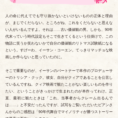
人の命に代えてでも守り抜かないといけないものの正体と理由
が、まじでくだらない。ところがね、これをくだらないと思えな
い人がいるんですよ。それは……古い価値観の男。しかも、90年
代末っていう時代設定もそこで生きてくるという仕掛けで、この
物語に笑うか笑わないかで自分の価値観のリトマス試験紙になる
という。すげーわ、イーサン
・
コーエン。てっきりマッチョな映
画しか作らないと思っていたのに。
そこで重要なのが、イーサンのパートナーで本作のプロデューサ
ーのトリシア
・
クック。彼女、自分がクィアであることを公言し
ているんですね。クィア映画で観たことがない楽しいものを作り
たい、ということがきっかけで生まれたのが本作ってわけ。正
直、最初に観たときは
「
これ、当事者からクレーム出るんで
は……
」
と不安だったんですが、試写をご覧いただいたビアンさ
んからのご感想は
「
90年代舞台でマイノリティが勝つストーリー