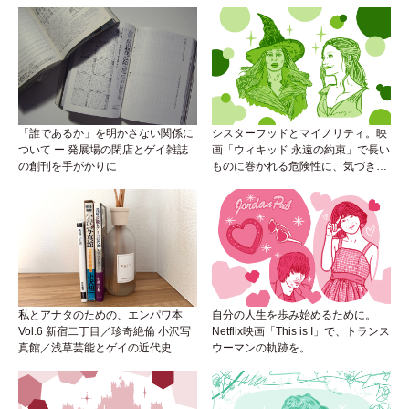
人
「誰であるか」を明かさない関係に
シスターフッドとマイノリティ。映
ついて ー 発展場の閉店とゲイ雑誌
画「ウィキッド 永遠の約束」で長い
の創刊を手がかりに
ものに巻かれる危険性に、気づき
を。
私とアナタのための、エンパワ本
自分の人生を歩み始めるために。
Vol.6 新宿二丁目／珍奇絶倫 小沢写
Netflix映画「This is I」で、トランス
真館／浅草芸能とゲイの近代史
ウーマンの軌跡を。