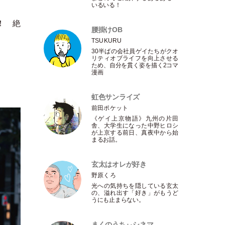
いるいる！
！ 絶
腰掛けOB
TSUKURU
30半ばの会社員ゲイたちがクオ
リティオブライフを向上させる
ため、自分を貫く姿を描く2コマ
漫画
虹色サンライズ
前田ポケット
《ゲイ上京物語》九州の片田
舎、大学生になった中野ヒロシ
が上京する前日、真夜中から始
まるお話。
玄太はオレが好き
野原くろ
光への気持ちを隠している玄太
の、溢れ出す
「
好き
」
がもうど
うにも止まらない。
まくのうちぃシネマ