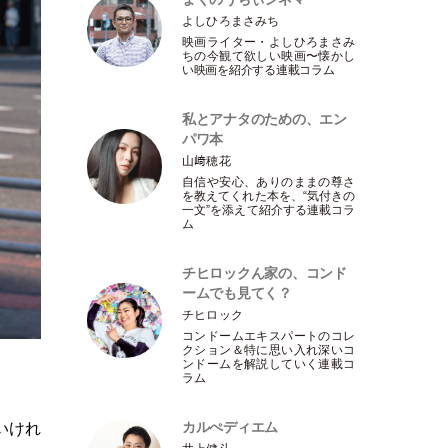
よしひろまさみち
映画ライター
・
よしひろまさみ
ちの今観て欲しい映画〜懐かし
い映画を紹介する連載コラム
私とアナタのための、エン
パワ本
山﨑穂花
自信や安心、ありのままの尊さ
を教えてくれた本を、“気付きの
一文”を添えて紹介する連載コラ
ム
チヒロックん家の、コンド
ームでも見てく？
チヒロック
コンドームエキスパートのコレ
クション＆特に思い入れ深いコ
ンドームを解説していく連載コ
ラム
カルぺディエム
いけれ