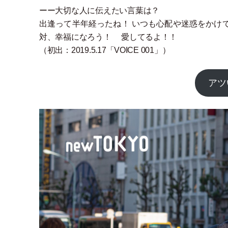
ーー大切な人に伝えたい言葉は？
出逢って半年経ったね！ いつも心配や迷惑をかけ
対、幸福になろう！ 愛してるよ！！
（
初出：2019.5.17
「
VOICE 001
」
）
アツ