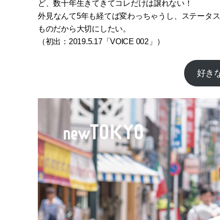
ど、数十年生きてきてコレだけは譲れない！
外見なんて5年も経てば変わっちゃうし、ステータ
ものだから大切にしたい。
（
初出：2019.5.17
「
VOICE 002
」
）
好き