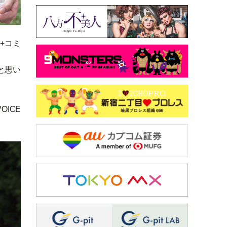
Q+コミ
と思い
VOICE