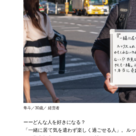
隼斗／30歳／ 経営者
ーーどんな人を好きになる？
「
一緒に居て気を遣わず楽しく過ごせる人
」
。ルッ