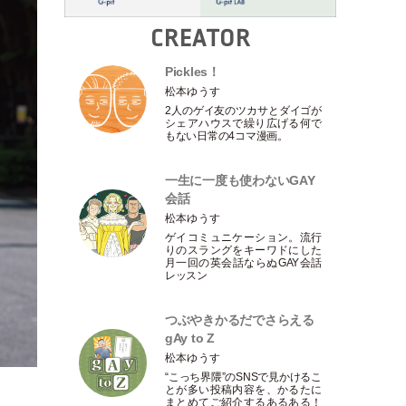
CREATOR
Pickles！
松本ゆうす
2人のゲイ友のツカサとダイゴが
シェアハウスで繰り広げる何で
もない日常の4コマ漫画。
一生に一度も使わないGAY
会話
松本ゆうす
ゲイコミュニケーション。流行
りのスラングをキーワドにした
月一回の英会話ならぬGAY会話
レッスン
つぶやきかるだでさらえる
gAy to Z
松本ゆうす
“こっち界隈”のSNSで見かけるこ
とが多い投稿内容を、かるたに
まとめてご紹介するあるある！