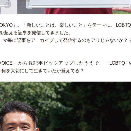
TOKYO
」
。
「
新しいことは、楽しいこと
」
をテーマに、LGBT
0を超える記事を発信してきました。
ーマ毎に記事をアーカイブして発信するのもアリじゃないか？ 
VOICE
」
から数記事ピックアップしたうえで、
「
LGBTQ+ 
、何を大切にして生きていたか覚えてる？