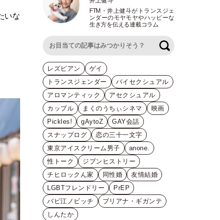
井上健斗
FTM
・
井上健斗がトランスジェ
たいな
ンダーのモヤモヤやハッピーな
生き方を伝える連載コラム
検索
レズビアン
ゲイ
トランスジェンダー
バイセクシュアル
アロマンティック
アセクシュアル
カップル
まくのうちぃシネマ
映画
Pickles!
gAytoZ
GAY会話
スナップログ
恋の三十一文字
東京アイスクリーム男子
anone.
性トーク
ジブンヒストリー
チヒロックん家
同性婚
友情結婚
LGBTフレンドリー
PrEP
バビ江ノビッチ
ブリアナ・ギガンテ
しんたか