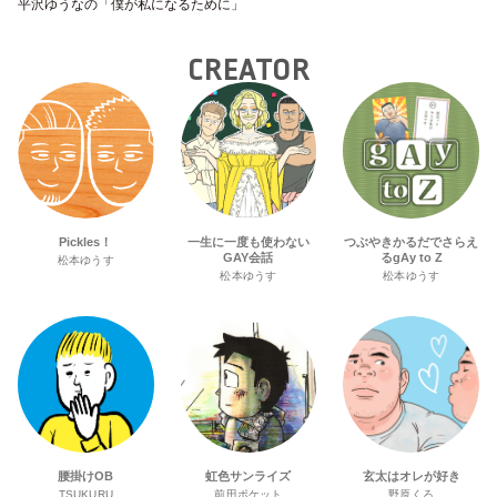
平沢ゆうなの「僕が私になるために」
CREATOR
Pickles！
一生に一度も使わない
つぶやきかるだでさらえ
GAY会話
るgAy to Z
松本ゆうす
松本ゆうす
松本ゆうす
腰掛けOB
虹色サンライズ
玄太はオレが好き
TSUKURU
前田ポケット
野原くろ