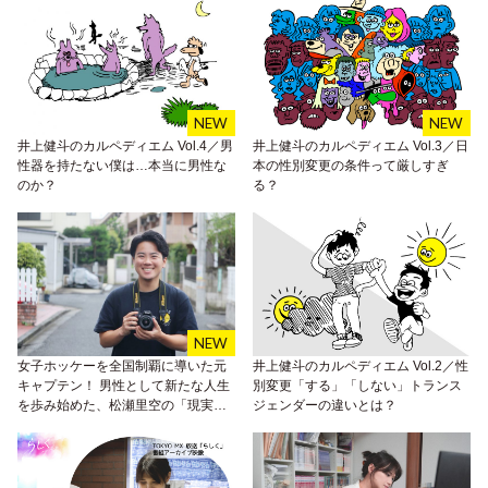
井上健斗のカルペディエム Vol.4／男
井上健斗のカルペディエム Vol.3／日
性器を持たない僕は…本当に男性な
本の性別変更の条件って厳しすぎ
のか？
る？
女子ホッケーを全国制覇に導いた元
井上健斗のカルペディエム Vol.2／性
キャプテン！ 男性として新たな人生
別変更「する」「しない」トランス
を歩み始めた、松瀬里空の「現実を
ジェンダーの違いとは？
動かす力」