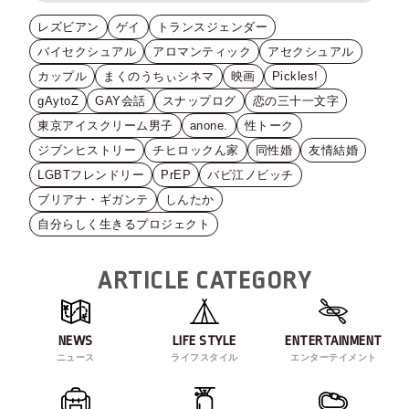
レズビアン
ゲイ
トランスジェンダー
バイセクシュアル
アロマンティック
アセクシュアル
カップル
まくのうちぃシネマ
映画
Pickles!
gAytoZ
GAY会話
スナップログ
恋の三十一文字
東京アイスクリーム男子
anone.
性トーク
ジブンヒストリー
チヒロックん家
同性婚
友情結婚
LGBTフレンドリー
PrEP
バビ江ノビッチ
ブリアナ・ギガンテ
しんたか
自分らしく生きるプロジェクト
ARTICLE CATEGORY
NEWS
LIFE STYLE
ENTERTAINMENT
ニュース
ライフスタイル
エンターテイメント