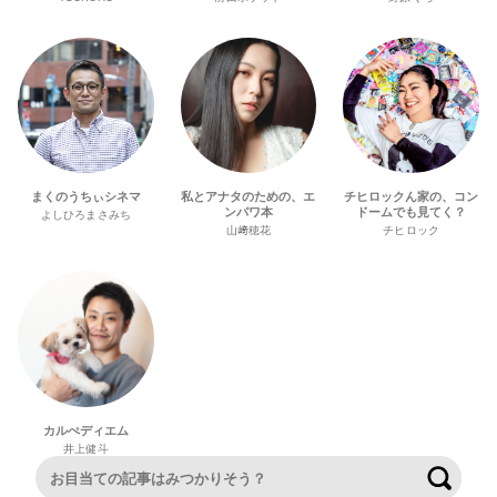
まくのうちぃシネマ
私とアナタのための、エ
チヒロックん家の、コン
ンパワ本
ドームでも見てく？
よしひろまさみち
山﨑穂花
チヒロック
カルぺディエム
井上健斗
検索