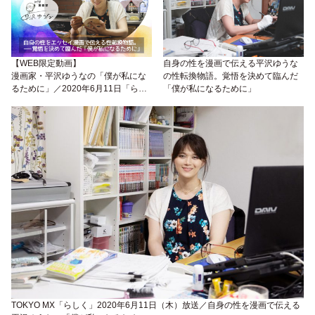
【WEB限定動画】
自身の性を漫画で伝える平沢ゆうな
漫画家・平沢ゆうなの「僕が私にな
の性転換物語。覚悟を決めて臨んだ
るために」／2020年6月11日「らし
「僕が私になるために」
く～My Story～」放送アーカイブ映
像が公開
TOKYO MX「らしく」2020年6月11日（木）放送／自身の性を漫画で伝える