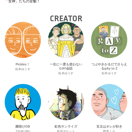
「女神」たちの全貌！
CREATOR
Pickles！
一生に一度も使わない
つぶやきかるだでさらえ
GAY会話
るgAy to Z
松本ゆうす
松本ゆうす
松本ゆうす
腰掛けOB
虹色サンライズ
玄太はオレが好き
TSUKURU
前田ポケット
野原くろ