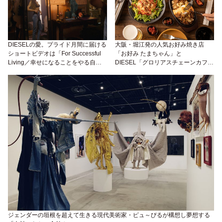
DIESELの愛。プライド月間に届ける
大阪・堀江発の人気お好み焼き店
ショートビデオは「For Successful
「お好み たまちゃん」と
Living／幸せになることをやる自
DIESEL「グロリアスチェーンカフ
由」
ェ」のコラボメニューが気になる！
ジェンダーの垣根を超えて生きる現代美術家・ピュ～ぴるが構想し夢想する