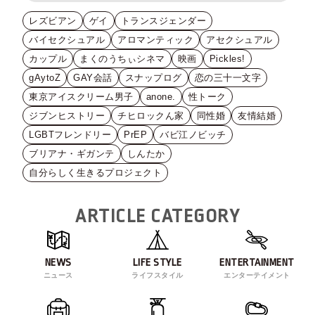
レズビアン
ゲイ
トランスジェンダー
バイセクシュアル
アロマンティック
アセクシュアル
カップル
まくのうちぃシネマ
映画
Pickles!
gAytoZ
GAY会話
スナップログ
恋の三十一文字
東京アイスクリーム男子
anone.
性トーク
ジブンヒストリー
チヒロックん家
同性婚
友情結婚
LGBTフレンドリー
PrEP
バビ江ノビッチ
ブリアナ・ギガンテ
しんたか
自分らしく生きるプロジェクト
ARTICLE CATEGORY
NEWS
LIFE STYLE
ENTERTAINMENT
ニュース
ライフスタイル
エンターテイメント