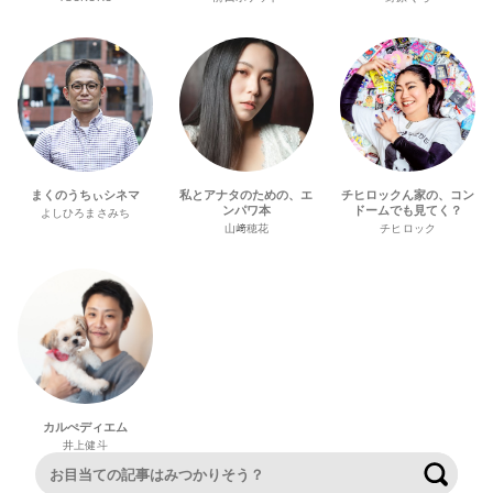
まくのうちぃシネマ
私とアナタのための、エ
チヒロックん家の、コン
ンパワ本
ドームでも見てく？
よしひろまさみち
山﨑穂花
チヒロック
カルぺディエム
井上健斗
検索