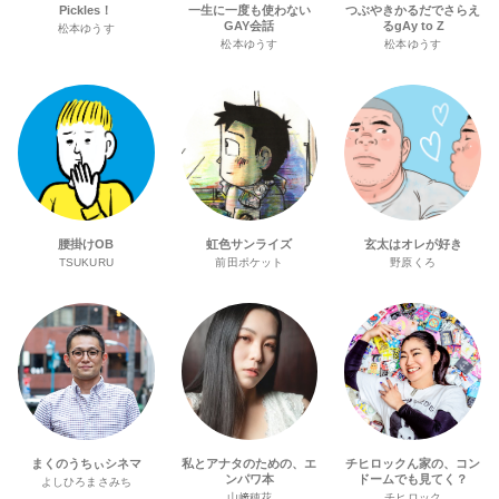
Pickles！
一生に一度も使わない
つぶやきかるだでさらえ
GAY会話
るgAy to Z
松本ゆうす
松本ゆうす
松本ゆうす
腰掛けOB
虹色サンライズ
玄太はオレが好き
TSUKURU
前田ポケット
野原くろ
まくのうちぃシネマ
私とアナタのための、エ
チヒロックん家の、コン
ンパワ本
ドームでも見てく？
よしひろまさみち
山﨑穂花
チヒロック