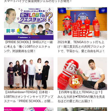
スマートバイブと保湿潤滑ジェルのセットが発売！
【PRIDE SCHOOL】SHELLYと一緒
2021年夏、TENGAロケット打ち上
に考える「働くLGBTのクエスチョ
げ！堀江貴文氏との共同プロジェク
ン!?」対談動画を公開！
トで、宇宙から、愛と自由を叫ぶ！
【JobRainbow×TENGA】日本初・
【15周年を迎えたTENGAとは？】
LGBT向けオンラインキャリアアップ
みんな大好き♥TENGAの魅力を先走
スクール「PRIDE SCHOOL」が開
るほどの愛と共にお届け！
講！