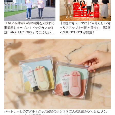
TENGAが障がい者の就労を支援する
【働き方をテーマに】“自分らしい”キ
事業所をオープン！ドッグカフェ併
ャリアアップを仲間と目指す、第2回
設「able! FACTORY」で伝えたいの
PRIDE SCHOOLが開講！
は、“できる喜び”。
パートナーとのアダルトグッズ経験のホンネ!? 二人の距離がグッと近づく。