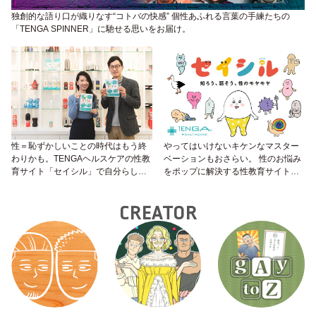
独創的な語り口が織りなす“コトバの快感” 個性あふれる言葉の手練たちの
「TENGA SPINNER」に馳せる思いをお届け。
性＝恥ずかしいことの時代はもう終
やってはいけないキケンなマスター
わりかも。TENGAヘルスケアの性教
ベーションもおさらい。 性のお悩み
育サイト「セイシル」で自分らしく
をポップに解決する性教育サイト
生きるヒントを。
「セイシル」がイマドキ！！
CREATOR