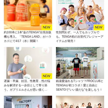
約100本に1本“金のTENGA”出現自販
性別問わず、一人でもカップルで
機も導入。「TENGA LAND」がハラ
も。TENGA初の次世代プレジャーア
カドにて4/17（水）開園！
イテムが発売！
遅漏・早漏、妊活、性教育…性の悩
銭湯愛溢れるTシャツ？FROCLUBと
みを解消する一歩目として寄り添
TENGAが初コラボ！愛と自由と
う。ガブリエルさんが思い描く
SENTOで“いい湯だな”を楽しもう！
「TENGAヘルスケア」のあり方と
は？