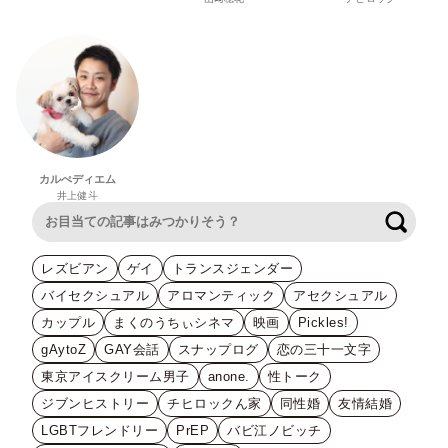
カルぺディエム
井上健斗
検索
レズビアン
ゲイ
トランスジェンダー
バイセクシュアル
アロマンティック
アセクシュアル
カップル
まくのうちぃシネマ
映画
Pickles!
gAytoZ
GAY会話
スナップログ
恋の三十一文字
東京アイスクリーム男子
anone.
性トーク
ジブンヒストリー
チヒロックん家
同性婚
友情結婚
LGBTフレンドリー
PrEP
バビ江ノビッチ