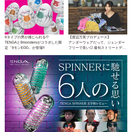
9タイプの男が感じられる!?
【渡辺万美プロデュース】
TENGAと9monstersがコラボした限
アンダーウェアだって、ジェンダー
定「9モンEGG」が登場!!
フリーで良い◎ 最旬ストリートデザ
インが目を惹く「Bushy Park」が
LGBTsアライな社会を加速させる！