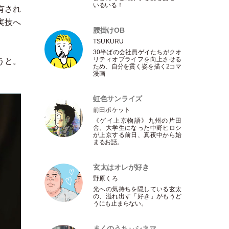
いるいる！
有され
実技へ
腰掛けOB
TSUKURU
30半ばの会社員ゲイたちがクオ
リティオブライフを向上させる
うと。
ため、自分を貫く姿を描く2コマ
漫画
虹色サンライズ
前田ポケット
《ゲイ上京物語》九州の片田
舎、大学生になった中野ヒロシ
が上京する前日、真夜中から始
まるお話。
玄太はオレが好き
野原くろ
光への気持ちを隠している玄太
の、溢れ出す
「
好き
」
がもうど
うにも止まらない。
まくのうちぃシネマ