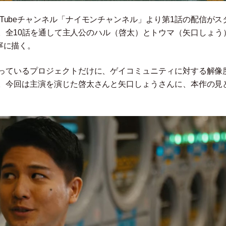
uTubeチャンネル
「
ナイモンチャンネル
」
より第1話の配信がス
。全10話を通して主人公のハル
（
啓太
）
とトウマ
（
矢口しょう
寧に描く。
っているプロジェクトだけに、ゲイコミュニティに対する解像
。今回は主演を演じた啓太さんと矢口しょうさんに、本作の見