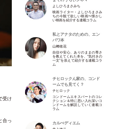
よしひろまさみち
映画ライター
・
よしひろまさみ
ちの今観て欲しい映画〜懐かし
い映画を紹介する連載コラム
私とアナタのための、エン
パワ本
山﨑穂花
自信や安心、ありのままの尊さ
を教えてくれた本を、“気付きの
一文”を添えて紹介する連載コラ
ム
チヒロックん家の、コンド
ームでも見てく？
チヒロック
コンドームエキスパートのコレ
で受け
クション＆特に思い入れ深いコ
ンドームを解説していく連載コ
ラム
と合っ
カルぺディエム