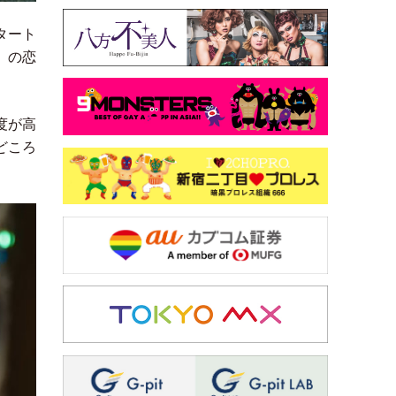
タート
）
の恋
度が高
どころ