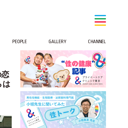
PEOPLE
GALLERY
CHANNEL
の恋
らは