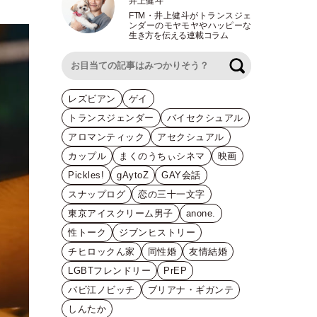
井上健斗
FTM
・
井上健斗がトランスジェ
ンダーのモヤモヤやハッピーな
生き方を伝える連載コラム
検索
レズビアン
ゲイ
トランスジェンダー
バイセクシュアル
アロマンティック
アセクシュアル
カップル
まくのうちぃシネマ
映画
Pickles!
gAytoZ
GAY会話
スナップログ
恋の三十一文字
東京アイスクリーム男子
anone.
性トーク
ジブンヒストリー
チヒロックん家
同性婚
友情結婚
LGBTフレンドリー
PrEP
バビ江ノビッチ
ブリアナ・ギガンテ
しんたか