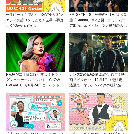
一生に一度も使わないGAY会話34／
KATSEYE、8月発売の3rd EPより新
アジアの誇りをまとえ！世界へ羽ば
曲「Animal」MV公開！デミ・ムー
たく”Gaysian”宣言
ア出演、エド・シーラン参加の大胆
アンセムは必聴！
RAJAが二丁目に降り立つ！ドラァ
カンヌ2冠＆A24配給の話題作！映
グショーケースイベント「GLOW
画『ピリオン』12月4日公開決定。
UP! Vol.3」が8月29日にアイソトー
過激で、甘い。“バイクの後部座
プラウンジで開催！
席”から始まるラブストーリー。