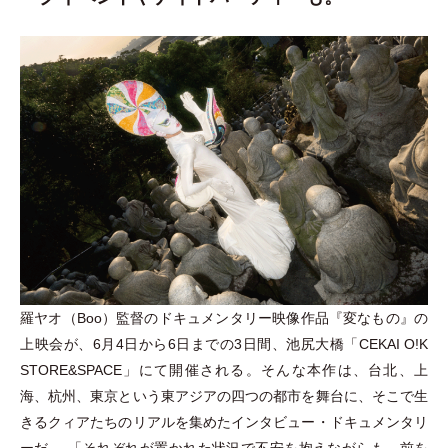
羅ヤオ
（
Boo
）
監督のドキュメンタリー映像作品『変なもの』の
上映会が、6月4日から6日までの3日間、池尻大橋
「
CEKAI O!K
STORE&SPACE
」
にて開催される。そんな本作は、台北、上
海、杭州、東京という東アジアの四つの都市を舞台に、そこで生
きるクィアたちのリアルを集めたインタビュー
・
ドキュメンタリ