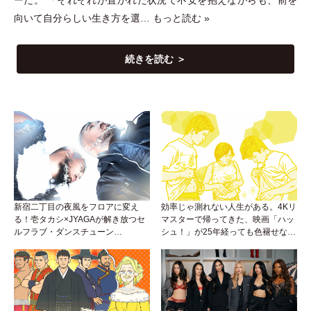
ーだ。
「
それぞれが置かれた状況で不安を抱えながらも、前を
向いて自分らしい生き方を選…
もっと読む »
続きを読む ＞
新宿二丁目の夜風をフロアに変え
効率じゃ測れない人生がある。4Kリ
る！壱タカシ×JYAGAが解き放つセ
マスターで帰ってきた、映画「ハッ
ルフラブ・ダンスチューン
シュ！」が25年経っても色褪せない
「Okaaayyy!!!」が遂にリリース！
理由。