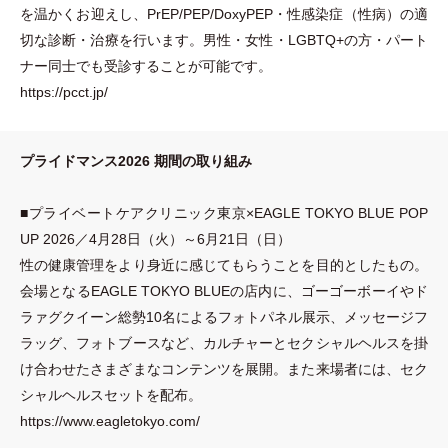
を温かくお迎えし、PrEP/PEP/DoxyPEP
・
性感染症
（
性病
）
の適
切な診断
・
治療を行います。男性
・
女性
・
LGBTQ+の方
・
パート
ナー同士でも受診することが可能です。
https://pcct.jp/
プライドマンス2026 期間の取り組み
■プライベートケアクリニック東京×EAGLE TOKYO BLUE POP
UP 2026／4月28日
（
火
）
～6月21日
（
日
）
性の健康管理をより身近に感じてもらうことを目的としたもの。
会場となるEAGLE TOKYO BLUEの店内に、ゴーゴーボーイやド
ラァグクイーン総勢10名によるフォトパネル展示、メッセージフ
ラッグ、フォトブースなど、カルチャーとセクシャルヘルスを掛
け合わせたさまざまなコンテンツを展開。また来場者には、セク
シャルヘルスセットを配布。
https://www.eagletokyo.com/