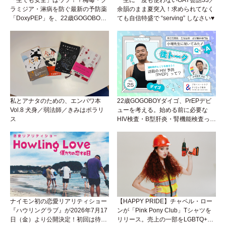
「生でも安全」はウソ！？梅毒・ク
一生に一度も使わないGAY会話33／
ラミジア・淋病を防ぐ最新の予防薬
余韻のまま夏突入！求められてなく
「DoxyPEP」を、22歳GOGOBOY
ても自信特盛で “serving” しなさい♥
ダイゴと学ぼう！性トーク〜聞きに
くいことは小堀先生に聞けばイイ！
（Vol.26）
私とアナタのための、エンパワ本
22歳GOGOBOYダイゴ、PrEPデビ
Vol.8 犬身／弱法師／きみはポラリ
ューを考える。始める前に必要な
ス
HIV検査・B型肝炎・腎機能検査っ
て？開始前検査のヒミツを知ろう！
性トーク～聞きにくいことは小堀先
生に聞けばイイ！（Vol.25）
ナイモン初の恋愛リアリティショー
【HAPPY PRIDE】チャペル・ロー
『ハウリングラブ』が2026年7月17
ンが「Pink Pony Club」Tシャツを
日（金）より公開決定！初回は待望
リリース。売上の一部をLGBTQ+＆