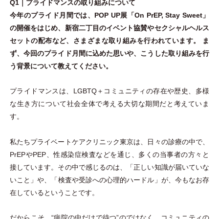
Q1｜プライドマンスの取り組みについて
今年のプライド月間では、POP UP展
「
On PrEP, Stay Sweet
」
の開催をはじめ、新宿二丁目のイベント協賛やセクシャルヘルス
セットの配布など、さまざまな取り組みを行われています。 ま
ず、今回のプライド月間に込めた思いや、こうした取り組みを行
う背景について教えてください。
プライドマンスは、LGBTQ＋コミュニティの存在や歴史、多様
な生き方について社会全体で考える大切な期間だと考えていま
す。
私たちプライベートケアクリニック東京は、日々の診療の中で、
PrEPやPEP、性感染症検査などを通じ、多くの当事者の方々と
接しています。その中で感じるのは、
「
正しい知識が届いていな
いこと
」
や、
「
検査や受診への心理的ハードル
」
が、今もなお存
在しているということです。
だからこそ、“病院の中だけで待つ”のではなく、コミュニティの