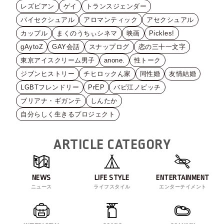
レズビアン
ゲイ
トランスジェンダー
バイセクシュアル
アロマンティック
アセクシュアル
カップル
まくのうちぃシネマ
映画
Pickles!
gAytoZ
GAY会話
スナップログ
恋の三十一文字
東京アイスクリーム男子
anone.
性トーク
ジブンヒストリー
チヒロックん家
同性婚
友情結婚
LGBTフレンドリー
PrEP
バビ江ノビッチ
ブリアナ・ギガンテ
しんたか
自分らしく生きるプロジェクト
ARTICLE CATEGORY
NEWS
LIFE STYLE
ENTERTAINMENT
ニュース
ライフスタイル
エンターテイメント