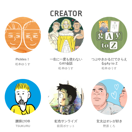
の“GMPD”編！？
トランスジェンダーユース支援プロ
ジェクトへ寄付
CREATOR
Pickles！
一生に一度も使わない
つぶやきかるだでさらえ
GAY会話
るgAy to Z
松本ゆうす
松本ゆうす
松本ゆうす
腰掛けOB
虹色サンライズ
玄太はオレが好き
TSUKURU
前田ポケット
野原くろ