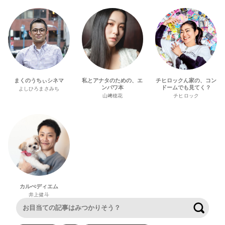
まくのうちぃシネマ
私とアナタのための、エ
チヒロックん家の、コン
ンパワ本
ドームでも見てく？
よしひろまさみち
山﨑穂花
チヒロック
カルぺディエム
井上健斗
検索