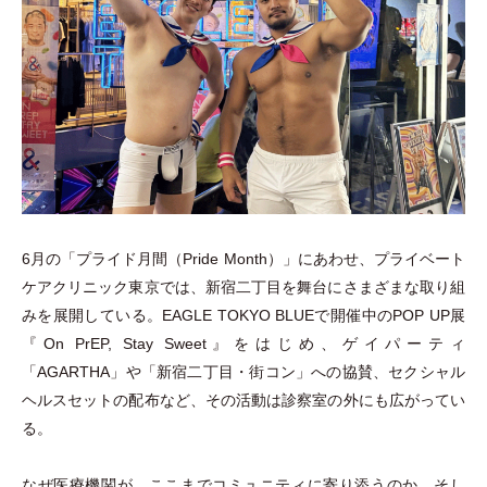
6月の
「
プライド月間
（
Pride Month
）
」
にあわせ、プライベート
ケアクリニック東京では、新宿二丁目を舞台にさまざまな取り組
みを展開している。EAGLE TOKYO BLUEで開催中のPOP UP展
『On PrEP, Stay Sweet』をはじめ、ゲイパーティ
「
AGARTHA
」
や
「
新宿二丁目
・
街コン
」
への協賛、セクシャル
ヘルスセットの配布など、その活動は診察室の外にも広がってい
る。
なぜ医療機関が、ここまでコミュニティに寄り添うのか。そし