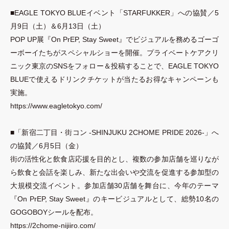
■EAGLE TOKYO BLUEイベント
「
STARFUKKER
」
への協賛／5
月9日
（
土
）
＆6月13日
（
土
）
POP UP展『On PrEP, Stay Sweet』でビジュアルを務めるゴーゴ
ーボーイたちがスペシャルショーを開催。プライベートケアクリ
ニック東京のSNSをフォロー＆投稿することで、EAGLE TOKYO
BLUEで使えるドリンクチケットが当たるお得なキャンペーンも
実施。
https://www.eagletokyo.com/
■
「
新宿二丁目
・
街コン -SHINJUKU 2CHOME PRIDE 2026-
」
へ
の協賛／6月5日
（
金
）
街の活性化と飲食店応援を目的とし、複数の参加店舗を巡りなが
ら飲食と会話を楽しみ、新たな出会いや交流を促進する参加型の
大規模交流イベント。参加店舗30店舗を舞台に、今年のテーマ
『On PrEP, Stay Sweet』のキービジュアルとして、総勢10名の
GOGOBOYシールを配布。
https://2chome-nijiiro.com/