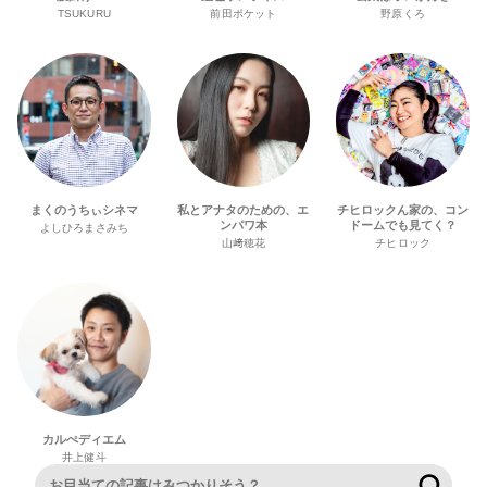
TSUKURU
前田ポケット
野原くろ
まくのうちぃシネマ
私とアナタのための、エ
チヒロックん家の、コン
ンパワ本
ドームでも見てく？
よしひろまさみち
山﨑穂花
チヒロック
カルぺディエム
井上健斗
検索