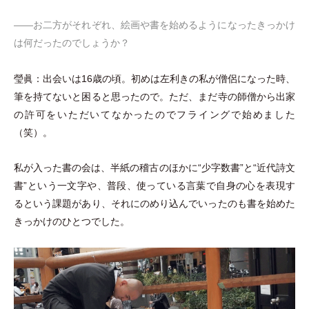
――お二方がそれぞれ、絵画や書を始めるようになったきっかけ
は何だったのでしょうか？
瑩眞：出会いは16歳の頃。初めは左利きの私が僧侶になった時、
筆を持てないと困ると思ったので。ただ、まだ寺の師僧から出家
の許可をいただいてなかったのでフライングで始めました
（
笑
）
。
私が入った書の会は、半紙の稽古のほかに“少字数書”と“近代詩文
書”という一文字や、普段、使っている言葉で自身の心を表現す
るという課題があり、それにのめり込んでいったのも書を始めた
きっかけのひとつでした。