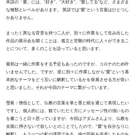
本語の
「
愛
」
には、“好き”、“大好き”、“愛してる”など、さまざま
な種類とレベルがあります。 英語では“愛”という言葉はひとつし
かありません。
まったく異なる背景を持つ二人が、別々に作業をして生み出した
作品の展示会を開くことは、孤立と苦難の時代に人々ができるこ
とについて、多くのことを語っていると思います。
最初は一緒に作業をする予定もあったのですが、コロナのため叶
いませんでした。ですが、逆に別々に作業しながら“愛”という基
本的なテーマをどう互いに解釈しているかを発展させる方が良い
と思いました。それが今回のテーマに繋がっています。
瑩眞：僧侶として、仏教の言葉を筆と墨と紙を通じて表現したい
ですし、個人的には、観ていただく方にメッセージ性の強いもの
を書こうと日々思っていますが、今回はアダムさんより、仏教を
全面に押さないで欲しいとのことでしたので、“愛”を自分なりに
解釈し、もう一つの私の課題である、線の芸術を追求したものを