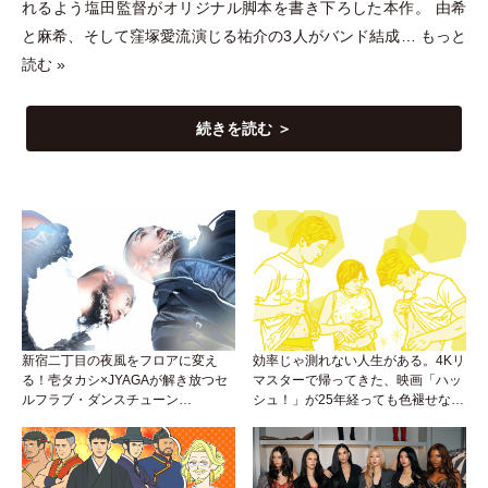
れるよう塩田監督がオリジナル脚本を書き下ろした本作。 由希
と麻希、そして窪塚愛流演じる祐介の3人がバンド結成…
もっと
読む »
続きを読む ＞
新宿二丁目の夜風をフロアに変え
効率じゃ測れない人生がある。4Kリ
る！壱タカシ×JYAGAが解き放つセ
マスターで帰ってきた、映画「ハッ
ルフラブ・ダンスチューン
シュ！」が25年経っても色褪せない
「Okaaayyy!!!」が遂にリリース！
理由。