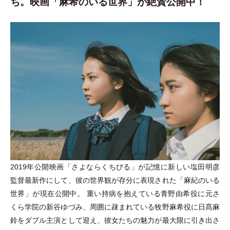
ち。映画「麻希のいる世界」が絶賛公開中！
2019年公開映画
「
さよならくちびる
」
が記憶に新しい塩田明彦
監督最新作にして、彼の世界観が存分に表現された
「
麻紀のいる
世界
」
が現在公開中。 重い持病を抱えている青野由希役に元さ
くら学院の新谷ゆづみ、周囲に疎まれている牧野麻希役に日髙麻
鈴をダブル主演として迎え、彼女たちの魅力が最大限に引き出さ