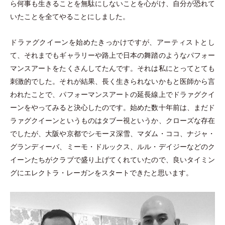
ら何事も生きることを無駄にしないことを心がけ、自分が恐れて
いたことを全てやることにしました。
ドラァグクイーンを始めたきっかけですが、アーティストとし
て、それまでもギャラリーや路上で日本の舞踏のようなパフォー
マンスアートをたくさんしてたんです。それは私にとってとても
刺激的でした。それが結果、長く生きられないかもと医師から言
われたことで、パフォーマンスアートの延長線上でドラァグクイ
ーンをやってみると決心したのです。始めた数十年前は、まだド
ラァグクイーンというものはタブー視というか、クローズな存在
でしたが、大阪や京都でシモーヌ深雪、マダム
・
ココ、ナジャ
・
グランディーバ、ミーモ
・
ドルックス、ルル
・
デイジーなどのク
イーンたちがクラブで盛り上げてくれていたので、良いタイミン
グにエレクトラ
・
レーガンをスタートできたと思います。