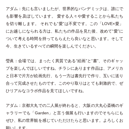
アダム：先にも言いましたが、世界的なパンデミックは、誰にで
も影響を及ぼしています。 愛する人々や愛することから私たち
を切り離します。 それでも“愛”は不変です。この
「
LOVE×愛
」
にお越しになられる方は、私たちの作品を見た後、改めて“愛”に
ついて考える時間を持ってもらえたら良いなと思います。そして
今、生きているすべての瞬間を楽しんでください。
瑩眞：会場では、まったく異質である“絵画”と“書”、そのギャッ
プを楽しんでほしいですね。チラシにあります作品は、アメリカ
と日本で片方が絵画先行、もう一方は書先行で作り、互いに送り
合って完成させたものです。このやり取りはとても刺激的で、ぜ
ひリアルなコラボ作品を見てほしいですね。
アダム：京都大丸での二人展が終わると、大阪の大丸心斎橋のギ
ャラリーでも
「
Garden
」
と言う個展も行いますのでそちらにも
ぜひ、私の世界観を感じていただけたらと思います。よろしくお
願いします。