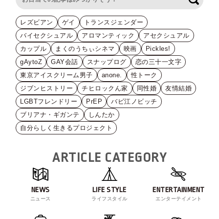
レズビアン
ゲイ
トランスジェンダー
バイセクシュアル
アロマンティック
アセクシュアル
カップル
まくのうちぃシネマ
映画
Pickles!
gAytoZ
GAY会話
スナップログ
恋の三十一文字
東京アイスクリーム男子
anone.
性トーク
ジブンヒストリー
チヒロックん家
同性婚
友情結婚
LGBTフレンドリー
PrEP
バビ江ノビッチ
ブリアナ・ギガンテ
しんたか
自分らしく生きるプロジェクト
ARTICLE CATEGORY
NEWS
LIFE STYLE
ENTERTAINMENT
ニュース
ライフスタイル
エンターテイメント