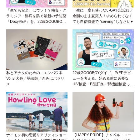
「生でも安全」はウソ！？梅毒・ク
一生に一度も使わないGAY会話33／
ラミジア・淋病を防ぐ最新の予防薬
余韻のまま夏突入！求められてなく
「DoxyPEP」を、22歳GOGOBOY
ても自信特盛で “serving” しなさい♥
ダイゴと学ぼう！性トーク〜聞きに
くいことは小堀先生に聞けばイイ！
（Vol.26）
私とアナタのための、エンパワ本
22歳GOGOBOYダイゴ、PrEPデビ
Vol.8 犬身／弱法師／きみはポラリ
ューを考える。始める前に必要な
ス
HIV検査・B型肝炎・腎機能検査っ
て？開始前検査のヒミツを知ろう！
性トーク～聞きにくいことは小堀先
生に聞けばイイ！（Vol.25）
ナイモン初の恋愛リアリティショー
【HAPPY PRIDE】チャペル・ロー