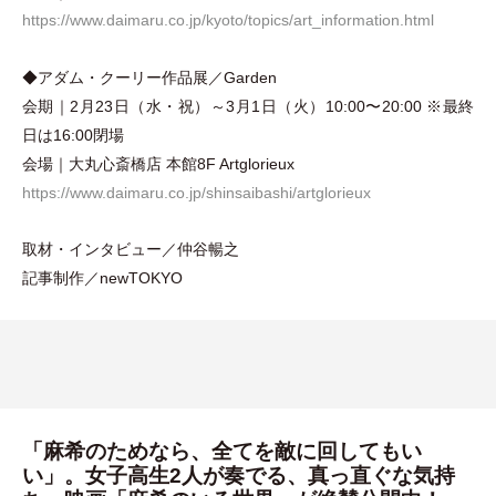
https://www.daimaru.co.jp/kyoto/topics/art_information.html
◆アダム
・
クーリー作品展／Garden
会期｜2月23日
（
水
・
祝
）
～3月1日
（
火
）
10:00〜20:00 ※最終
日は16:00閉場
会場｜大丸心斎橋店 本館8F Artglorieux
https://www.daimaru.co.jp/shinsaibashi/artglorieux
取材
・
インタビュー／仲谷暢之
記事制作／newTOKYO
「麻希のためなら、全てを敵に回してもい
い」。女子高生2人が奏でる、真っ直ぐな気持