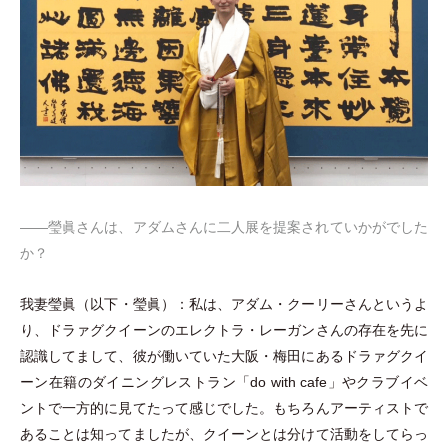
――瑩眞さんは、アダムさんに二人展を提案されていかがでした
か？
我妻瑩眞
（
以下
・
瑩眞
）
：私は、アダム
・
クーリーさんというよ
り、ドラァグクイーンのエレクトラ
・
レーガンさんの存在を先に
認識してまして、彼が働いていた大阪
・
梅田にあるドラァグクイ
ーン在籍のダイニングレストラン
「
do with cafe
」
やクラブイベ
ントで一方的に見てたって感じでした。もちろんアーティストで
あることは知ってましたが、クイーンとは分けて活動をしてらっ