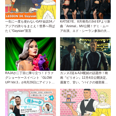
一生に一度も使わないGAY会話34／
KATSEYE、8月発売の3rd EPより新
アジアの誇りをまとえ！世界へ羽ば
曲「Animal」MV公開！デミ・ムー
たく”Gaysian”宣言
ア出演、エド・シーラン参加の大胆
アンセムは必聴！
RAJAが二丁目に降り立つ！ドラァ
カンヌ2冠＆A24配給の話題作！映
グショーケースイベント「GLOW
画『ピリオン』12月4日公開決定。
UP! Vol.3」が8月29日にアイソトー
過激で、甘い。“バイクの後部座
プラウンジで開催！
席”から始まるラブストーリー。