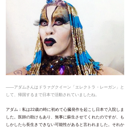
――アダムさんはドラァグクイーン
「
エレクトラ
・
レーガン
」
と
して、帰国するまで日本で活動されていましたね。
アダム：私は22歳の時に初めて心臓発作を起こし日本で入院しま
した。医師の助けもあり、無事に蘇生させてくれたのですが、も
しかしたら長生きできない可能性があると言われました。それか