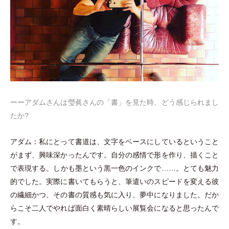
ーーアダムさんは瑩眞さんの
「
書
」
を見た時、どう感じられまし
たか?
アダム：私にとって書道は、文字をベースにしているということ
がまず、興味深かったんです。自分の感情で形を作り、描くこと
で表現する。しかも墨という黒一色のインクで……。とても魅力
的でした。実際に書いてもらうと、筆遣いのスピードを変える彼
の繊細かつ、その書の質感も気に入り、夢中になりました。だか
らこそ二人でやれば面白く素晴らしい展覧会になると思ったんで
す。