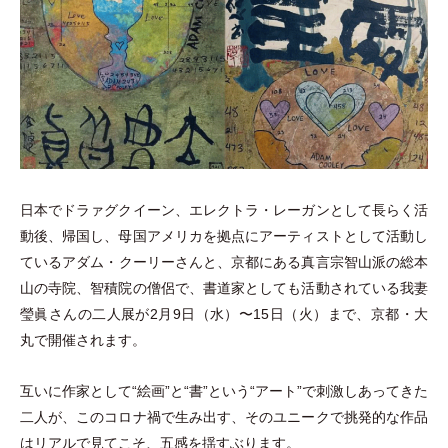
日本でドラァグクイーン、エレクトラ
・
レーガンとして長らく活
動後、帰国し、母国アメリカを拠点にアーティストとして活動し
ているアダム
・
クーリーさんと、京都にある真言宗智山派の総本
山の寺院、智積院の僧侶で、書道家としても活動されている我妻
瑩眞さんの二人展が2月9日
（
水
）
〜15日
（
火
）
まで、京都
・
大
丸で開催されます。
互いに作家として“絵画”と“書”という“アート”で刺激しあってきた
二人が、このコロナ禍で生み出す、そのユニークで挑発的な作品
はリアルで見てこそ、五感を揺すぶります。