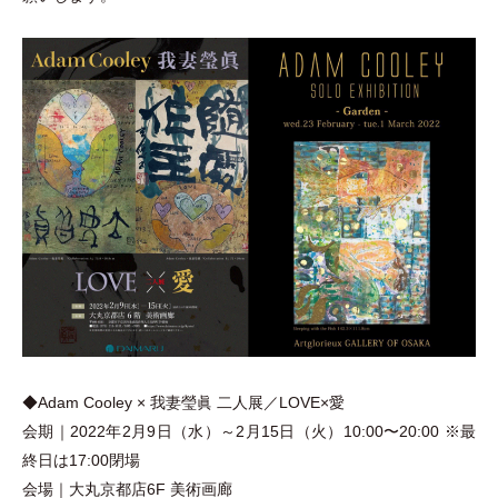
◆Adam Cooley × 我妻瑩眞 二人展／LOVE×愛
会期｜2022年2月9日
（
水
）
～2月15日
（
火
）
10:00〜20:00 ※最
終日は17:00閉場
会場｜大丸京都店6F 美術画廊