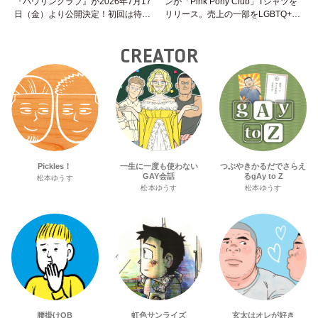
『ハウリングラブ』が2026年7月17
ンが「Pink Pony Club」Tシャツを
日（金）より公開決定！初回は待望
リリース。売上の一部をLGBTQ+＆
の“GMPD”編！？
トランスジェンダーユース支援プロ
ジェクトへ寄付
CREATOR
Pickles！
一生に一度も使わない
つぶやきかるだでさらえ
GAY会話
るgAy to Z
松本ゆうす
松本ゆうす
松本ゆうす
腰掛けOB
虹色サンライズ
玄太はオレが好き