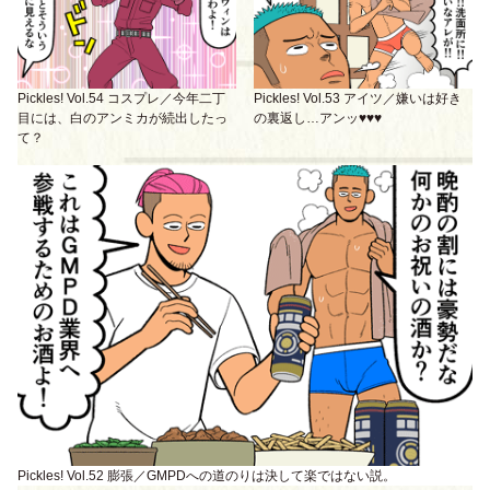
Pickles! Vol.54 コスプレ／今年二丁
Pickles! Vol.53 アイツ／嫌いは好き
目には、白のアンミカが続出したっ
の裏返し…アンッ♥♥♥
て？
Pickles! Vol.52 膨張／GMPDへの道のりは決して楽ではない説。