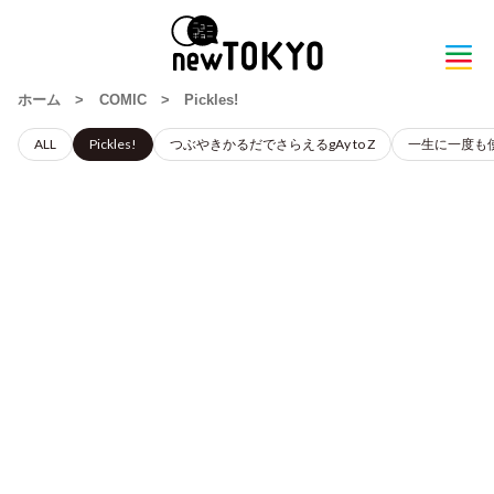
ホーム
>
COMIC
>
Pickles!
ALL
Pickles!
つぶやきかるだでさらえるgAy to Z
一生に一度も使