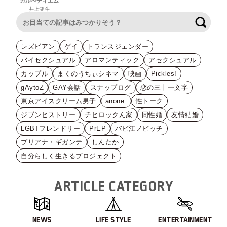
カルぺディエム
井上健斗
検索
レズビアン
ゲイ
トランスジェンダー
バイセクシュアル
アロマンティック
アセクシュアル
カップル
まくのうちぃシネマ
映画
Pickles!
gAytoZ
GAY会話
スナップログ
恋の三十一文字
東京アイスクリーム男子
anone.
性トーク
ジブンヒストリー
チヒロックん家
同性婚
友情結婚
LGBTフレンドリー
PrEP
バビ江ノビッチ
ブリアナ・ギガンテ
しんたか
自分らしく生きるプロジェクト
ARTICLE CATEGORY
NEWS
LIFE STYLE
ENTERTAINMENT