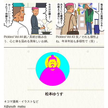
Pickles! Vol.44 鍋／具材が絡み合
Pickles! Vol.43 笑／それも個性よ
う、心と体を温める美味しいお鍋。
ね。年末年始も多様性で（笑）。
松本ゆうす
４コマ漫画
・
イラストなど
X@youth_matsu