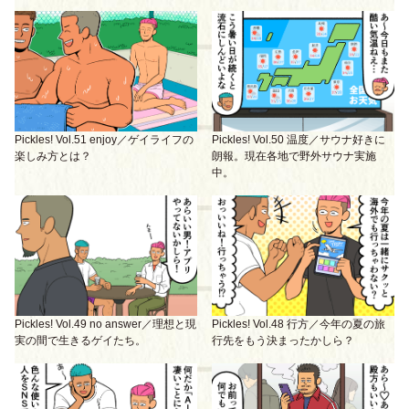
Pickles! Vol.51 enjoy／ゲイライフの
Pickles! Vol.50 温度／サウナ好きに
楽しみ方とは？
朗報。現在各地で野外サウナ実施
中。
Pickles! Vol.49 no answer／理想と現
Pickles! Vol.48 行方／今年の夏の旅
実の間で生きるゲイたち。
行先をもう決まったかしら？