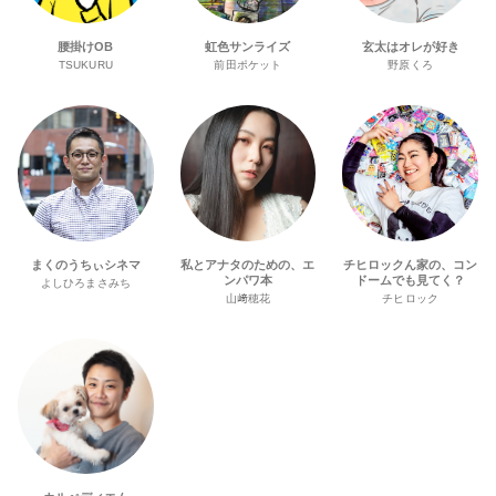
腰掛けOB
虹色サンライズ
玄太はオレが好き
TSUKURU
前田ポケット
野原くろ
まくのうちぃシネマ
私とアナタのための、エ
チヒロックん家の、コン
ンパワ本
ドームでも見てく？
よしひろまさみち
山﨑穂花
チヒロック