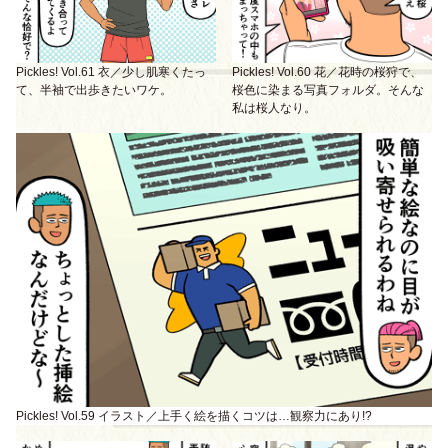
Pickles! Vol.61 衣／少し肌寒くたっ
Pickles! Vol.60 花／花時の桜狩で、
て、半袖で出歩きたいワケ。
桜色に染まる写真フォルダ。そんな
私は桜人なり。
Pickles! Vol.59 イラスト／上手く絵を描くコツは…観察力にあり!?