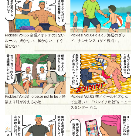
Pickles! Vol.65 余韻／オトナの3ない
Pickles! Vol.64 d a d／海辺のダッ
ルール。抜かない、拭かない、すぐ
ド、ナンセンス（ゲイ視点）。
浴びない
Pickles! Vol.63 To be,or not to be／怪
Pickles! Vol.62 季／クールビズなん
談より肝が冷える小咄
て生温い！ “パンイチ出社”をニュー
スタンダードに。