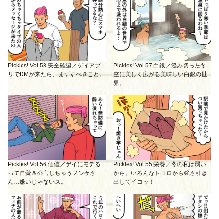
Pickles! Vol.58 安全確認／ゲイアプ
Pickles! Vol.57 白銀／澄み切った冬
リでDMが来たら、まずすべきこと。
空に美しく広がる美味しい白銀の世
界。
Pickles! Vol.56 価値／ゲイにモテる
Pickles! Vol.55 栄養／冬の私は弱い
って自覚＆公言しちゃうノンケさ
から。いろんなトコロから強さ引き
ん…嫌いじゃないス。
出してイコッ！