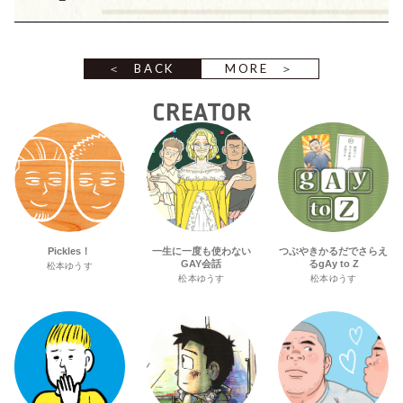
BACK
MORE
CREATOR
Pickles！
一生に一度も使わない
つぶやきかるだでさらえ
GAY会話
るgAy to Z
松本ゆうす
松本ゆうす
松本ゆうす