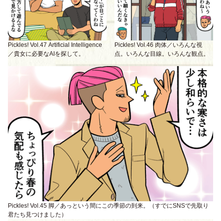
Pickles! Vol.47 Artificial Intelligence
Pickles! Vol.46 肉体／いろんな視
／貴女に必要なAIを探して。
点。いろんな目線。いろんな観点。
Pickles! Vol.45 脚／あっという間にこの季節の到来。（すでにSNSで先取り
君たち見つけました）