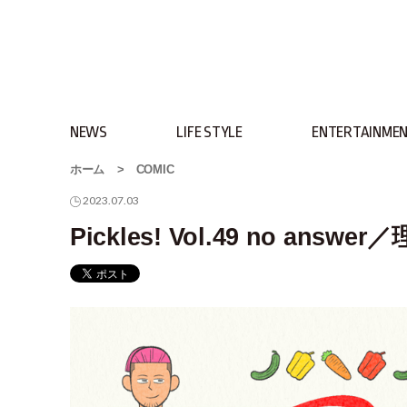
NEWS
LIFE STYLE
ENTERTAINME
ホーム
>
COMIC
2023.07.03
Pickles! Vol.49 no 