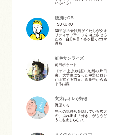
いるいる！
腰掛けOB
TSUKURU
30半ばの会社員ゲイたちがクオ
リティオブライフを向上させる
ため、自分を貫く姿を描く2コマ
漫画
虹色サンライズ
前田ポケット
《ゲイ上京物語》九州の片田
舎、大学生になった中野ヒロシ
が上京する前日、真夜中から始
まるお話。
玄太はオレが好き
野原くろ
光への気持ちを隠している玄太
の、溢れ出す
「
好き
」
がもうど
うにも止まらない。
まくのうちぃシネマ