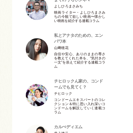
よしひろまさみち
映画ライター
・
よしひろまさみ
ちの今観て欲しい映画〜懐かし
い映画を紹介する連載コラム
私とアナタのための、エン
パワ本
山﨑穂花
自信や安心、ありのままの尊さ
を教えてくれた本を、“気付きの
一文”を添えて紹介する連載コラ
ム
チヒロックん家の、コンド
ームでも見てく？
チヒロック
コンドームエキスパートのコレ
クション＆特に思い入れ深いコ
ンドームを解説していく連載コ
ラム
カルぺディエム