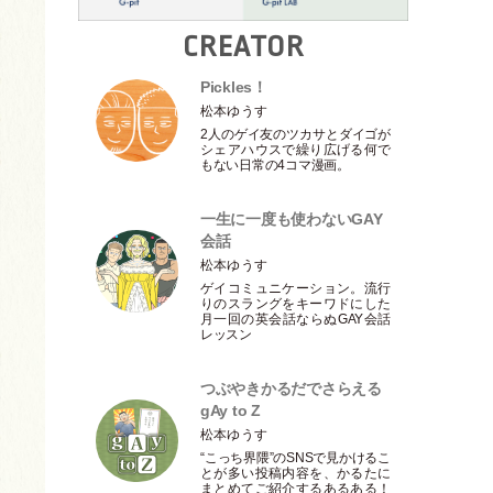
CREATOR
Pickles！
松本ゆうす
2人のゲイ友のツカサとダイゴが
シェアハウスで繰り広げる何で
もない日常の4コマ漫画。
一生に一度も使わないGAY
会話
松本ゆうす
ゲイコミュニケーション。流行
りのスラングをキーワドにした
月一回の英会話ならぬGAY会話
レッスン
つぶやきかるだでさらえる
gAy to Z
松本ゆうす
“こっち界隈”のSNSで見かけるこ
とが多い投稿内容を、かるたに
まとめてご紹介するあるある！