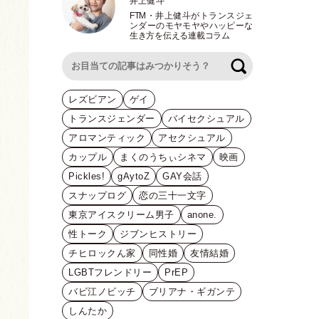
井上健斗
FTM
・
井上健斗がトランスジェ
ンダーのモヤモヤやハッピーな
生き方を伝える連載コラム
検索
レズビアン
ゲイ
トランスジェンダー
バイセクシュアル
アロマンティック
アセクシュアル
カップル
まくのうちぃシネマ
映画
Pickles!
gAytoZ
GAY会話
スナップログ
恋の三十一文字
東京アイスクリーム男子
anone.
性トーク
ジブンヒストリー
チヒロックん家
同性婚
友情結婚
LGBTフレンドリー
PrEP
バビ江ノビッチ
ブリアナ・ギガンテ
しんたか