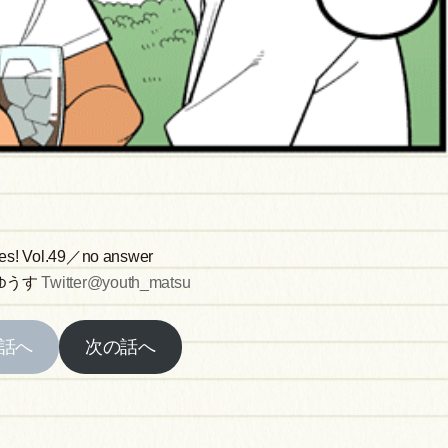
les! Vol.49／no answer
ゆうす
Twitter@youth_matsu
話へ
次の話へ