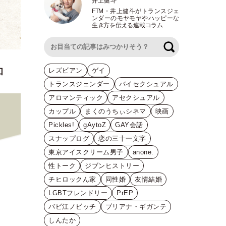
井上健斗
FTM
・
井上健斗がトランスジェ
ンダーのモヤモヤやハッピーな
生き方を伝える連載コラム
検索
和
レズビアン
ゲイ
トランスジェンダー
バイセクシュアル
アロマンティック
アセクシュアル
カップル
まくのうちぃシネマ
映画
Pickles!
gAytoZ
GAY会話
スナップログ
恋の三十一文字
東京アイスクリーム男子
anone.
性トーク
ジブンヒストリー
チヒロックん家
同性婚
友情結婚
LGBTフレンドリー
PrEP
バビ江ノビッチ
ブリアナ・ギガンテ
しんたか