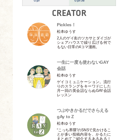
CREATOR
Pickles！
松本ゆうす
2人のゲイ友のツカサとダイゴが
シェアハウスで繰り広げる何で
もない日常の4コマ漫画。
一生に一度も使わないGAY
会話
松本ゆうす
ゲイコミュニケーション。流行
りのスラングをキーワドにした
月一回の英会話ならぬGAY会話
レッスン
つぶやきかるだでさらえる
gAy to Z
松本ゆうす
“こっち界隈”のSNSで見かけるこ
とが多い投稿内容を、かるたに
まとめてご紹介するあるある！