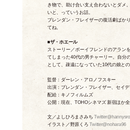
き物で、助け合い支え合わないとダメ
いと、っていうお話。
ブレンダン
・
フレイザーの復活劇ばか
てね。
■
ザ
・
ホエール
ストーリー／ボーイフレンドのアラン
てしまった40代の男チャーリー。自分
として、疎遠になっていた10代の娘と
監督：ダーレン
・
アロノフスキー
出演：ブレンダン
・
フレイザー、セイデ
配給：キノフィルムズ
公開：現在、TOHOシネマズ 新宿ほか
文／よしひろまさみち
Twitter@hannysr
イラスト／野原くろ
Twitter@nohara96