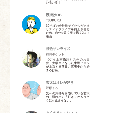
いるいる！
腰掛けOB
TSUKURU
30半ばの会社員ゲイたちがクオ
リティオブライフを向上させる
ため、自分を貫く姿を描く2コマ
漫画
虹色サンライズ
前田ポケット
《ゲイ上京物語》九州の片田
舎、大学生になった中野ヒロシ
が上京する前日、真夜中から始
まるお話。
玄太はオレが好き
野原くろ
光への気持ちを隠している玄太
の、溢れ出す
「
好き
」
がもうど
うにも止まらない。
まくのうちぃシネマ