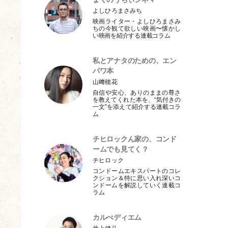
よしひろまさみち
映画ライター
・
よしひろまさみ
ちの今観て欲しい映画〜懐かし
い映画を紹介する連載コラム
私とアナタのための、エン
パワ本
山﨑穂花
自信や安心、ありのままの尊さ
を教えてくれた本を、“気付きの
一文”を添えて紹介する連載コラ
ム
チヒロックん家の、コンド
ームでも見てく？
チヒロック
コンドームエキスパートのコレ
クション＆特に思い入れ深いコ
ンドームを解説していく連載コ
ラム
カルぺディエム