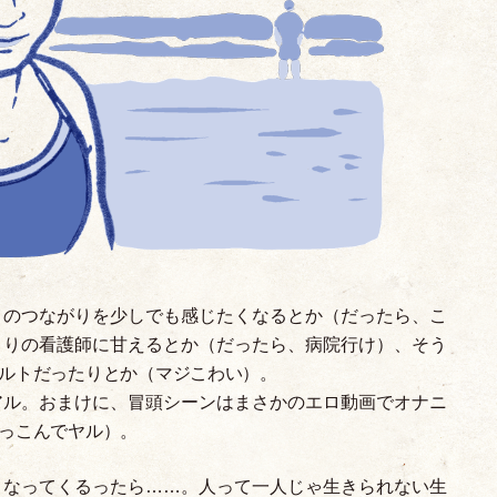
とのつながりを少しでも感じたくなるとか
（
だったら、こ
きりの看護師に甘えるとか
（
だったら、病院行け
）
、そう
ルトだったりとか
（
マジこわい
）
。
アル。おまけに、冒頭シーンはまさかのエロ動画でオナニ
っこんでヤル
）
。
くなってくるったら……。人って一人じゃ生きられない生