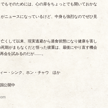
。でもそのためには、心の扉をちょっとでも開いておかな
りがニュースになっているけど、中身も強烈なのでぜひ見
を亡くして以来、現実逃避から過食状態になり健康を害し
の死期がまもなくだと悟った彼重は、最後にやり直す機会
の再会を試みるのだが……。
ィー
・
シンク、ホン
・
チャウ ほか
全国公開中
oom