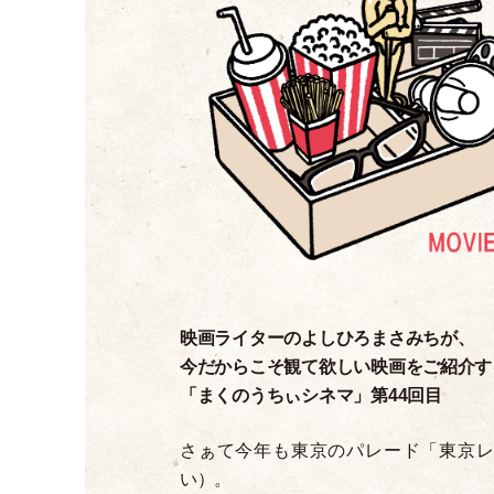
映画ライターのよしひろまさみちが、
今だからこそ観て欲しい映画をご紹介す
「
まくのうちぃシネマ
」
第44回目
さぁて今年も東京のパレード
「
東京
い
）
。