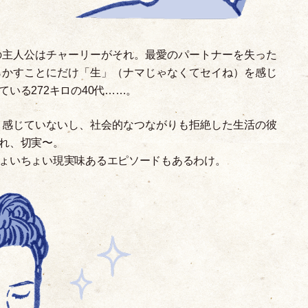
の主人公はチャーリーがそれ。最愛のパートナーを失った
らかすことにだけ
「
生
」
（
ナマじゃなくてセイね
）
を感じ
いる272キロの40代……。
と感じていないし、社会的なつながりも拒絶した生活の彼
れ、切実〜。
ょいちょい現実味あるエピソードもあるわけ。