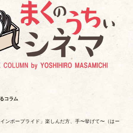
るコラム
レインボープライド
」
楽しんだ方、手〜挙げて〜
（
はー