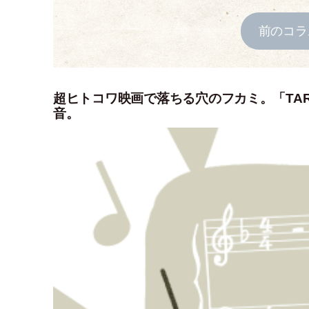
前のコラ
超ヒトコワ映画で落ちる穴のフカミ。「TA
音。