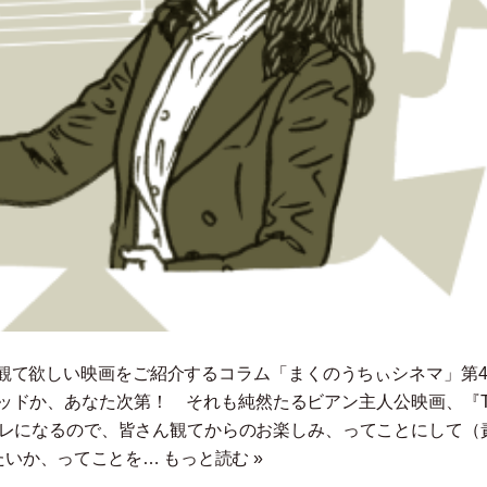
観て欲しい映画をご紹介するコラム
「
まくのうちぃシネマ
」
第
ッドか、あなた次第！ それも純然たるビアン主人公映画、『T
バレになるので、皆さん観てからのお楽しみ、ってことにして
（
いたいか、ってことを…
もっと読む »