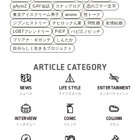
gAytoZ
GAY会話
スナップログ
恋の三十一文字
東京アイスクリーム男子
anone.
性トーク
ジブンヒストリー
チヒロックん家
同性婚
友情結婚
LGBTフレンドリー
PrEP
バビ江ノビッチ
ブリアナ・ギガンテ
しんたか
自分らしく生きるプロジェクト
ARTICLE CATEGORY
NEWS
LIFE STYLE
ENTERTAINMENT
ニュース
ライフスタイル
エンターテイメント
INTERVIEW
COMIC
COLUMN
インタビュー
コミック
コラム