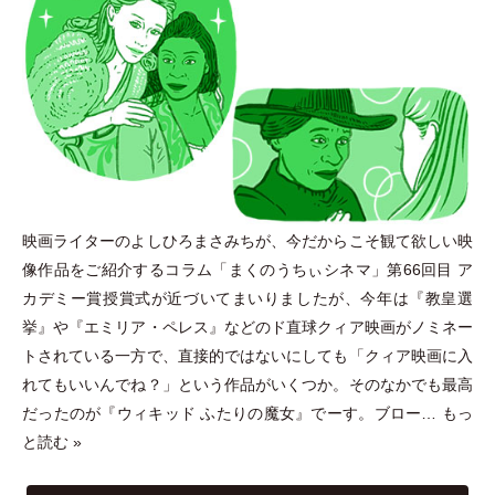
映画ライターのよしひろまさみちが、今だからこそ観て欲しい映
像作品をご紹介するコラム
「
まくのうちぃシネマ
」
第66回目 ア
カデミー賞授賞式が近づいてまいりましたが、今年は『教皇選
挙』や『エミリア
・
ペレス』などのド直球クィア映画がノミネー
トされている一方で、直接的ではないにしても
「
クィア映画に入
れてもいいんでね？
」
という作品がいくつか。そのなかでも最高
だったのが『ウィキッド ふたりの魔女』でーす。ブロー…
もっ
と読む »