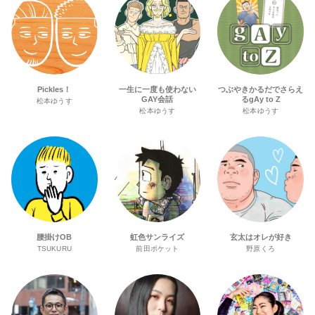
Pickles！
一生に一度も使わない
つぶやきかるだでさらえ
GAY会話
るgAy to Z
松本ゆうす
松本ゆうす
松本ゆうす
腰掛けOB
虹色サンライズ
玄太はオレが好き
TSUKURU
前田ポケット
野原くろ