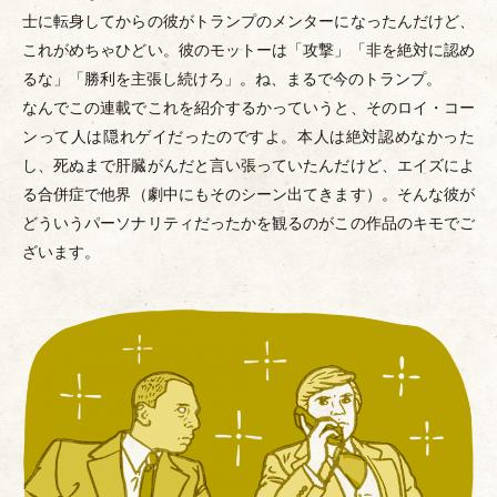
士に転身してからの彼がトランプのメンターになったんだけど、
これがめちゃひどい。彼のモットーは
「
攻撃
」
「
非を絶対に認め
るな
」
「
勝利を主張し続けろ
」
。ね、まるで今のトランプ。
なんでこの連載でこれを紹介するかっていうと、そのロイ
・
コー
ンって人は隠れゲイだったのですよ。本人は絶対認めなかった
し、死ぬまで肝臓がんだと言い張っていたんだけど、エイズによ
る合併症で他界
（
劇中にもそのシーン出てきます
）
。そんな彼が
どういうパーソナリティだったかを観るのがこの作品のキモでご
ざいます。