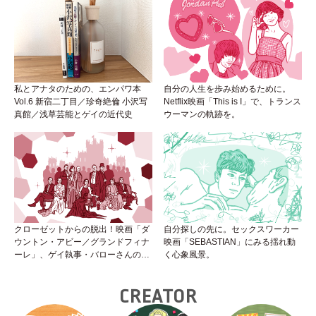
私とアナタのための、エンパワ本
自分の人生を歩み始めるために。
Vol.6 新宿二丁目／珍奇絶倫 小沢写
Netflix映画「This is I」で、トランス
真館／浅草芸能とゲイの近代史
ウーマンの軌跡を。
クローゼットからの脱出！映画「ダ
自分探しの先に。セックスワーカー
ウントン・アビー／グランドフィナ
映画「SEBASTIAN」にみる揺れ動
ーレ」、ゲイ執事・バローさんの成
く心象風景。
長は見事！
CREATOR