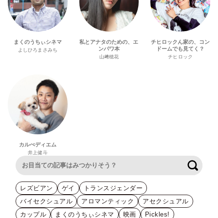
まくのうちぃシネマ
私とアナタのための、エ
チヒロックん家の、コン
ンパワ本
ドームでも見てく？
よしひろまさみち
山﨑穂花
チヒロック
カルぺディエム
井上健斗
検索
レズビアン
ゲイ
トランスジェンダー
バイセクシュアル
アロマンティック
アセクシュアル
カップル
まくのうちぃシネマ
映画
Pickles!