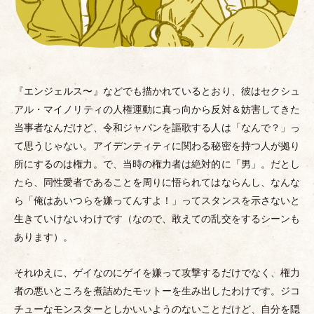
『エンジェルス〜』などでも描かれているとおり、彼はセクシュ
アル
・
マイノリティの人権運動に真っ向から反対＆妨害してきた
当事者なんだけど、令和ジャパンを謳歌する人は
「
なんで？
」
っ
て思うじゃない。アイデンティティに関わる秘密を持つ人が拠り
所にするのは権力。で、当時の権力者は絶対的に
「
男
」
。だとし
たら、同性愛者であることを周りに悟られてはならんし、なんな
ら
「
俺はあいつらを嫌ってんすよ！
」
ってスタンスを示さないと
生きていけないわけです
（
なので、敢えての乱交をするシーンも
あります
）
。
それゆえに、ゲイなのにゲイを嫌って攻撃するだけでなく、権力
者の悪いところを煮詰めたモットーを生み出したわけです。ジコ
チューなモンスターとしかいいようのないことだけど、自分を隠