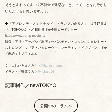
そうとするってすごく不健全で迷惑なこと、ってことをお分かり
いただけると思いますわよ。
◆『アプレンティス：ドナルド
・
トランプの創り方』 1月17日よ
り、TOHOシネマズ 日比谷ほか全国ロードショー
https://www.trump-movie.jp/
監督：アリ
・
アッバシ／出演：セバスチャン
・
スタン、ジェレミー
・
ストロング、マリア
・
バカローヴァ、マーティン
・
ドノヴァン ほか
／配給：キノフィルム
文／よしひろまさみち
X@hannysroom
イラスト／野原くろ
X@nohara96
記事制作／newTOKYO
公開中のコラムへ