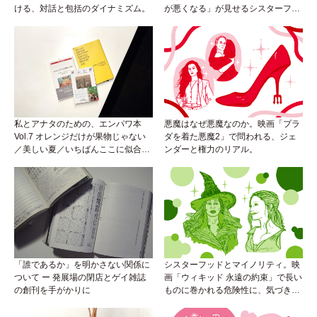
ける、対話と包括のダイナミズム。
が悪くなる」が見せるシスターフッ
ドのカタチ。
私とアナタのための、エンパワ本
悪魔はなぜ悪魔なのか。映画「プラ
Vol.7 オレンジだけが果物じゃない
ダを着た悪魔2」で問われる、ジェ
／美しい夏／いちばんここに似合う
ンダーと権力のリアル。
人
「誰であるか」を明かさない関係に
シスターフッドとマイノリティ。映
ついて ー 発展場の閉店とゲイ雑誌
画「ウィキッド 永遠の約束」で長い
の創刊を手がかりに
ものに巻かれる危険性に、気づき
を。