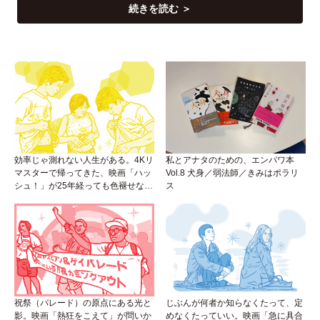
続きを読む ＞
効率じゃ測れない人生がある。4Kリ
私とアナタのための、エンパワ本
マスターで帰ってきた、映画「ハッ
Vol.8 犬身／弱法師／きみはポラリ
シュ！」が25年経っても色褪せない
ス
理由。
祝祭（パレード）の原点にある光と
じぶんが何者か知らなくたって、定
影。映画「熱狂をこえて」が問いか
めなくたっていい。映画「急に具合