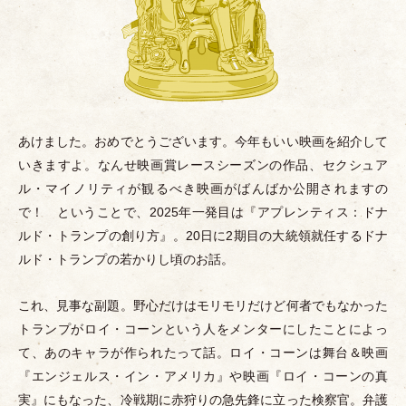
あけました。おめでとうございます。今年もいい映画を紹介して
いきますよ。なんせ映画賞レースシーズンの作品、セクシュア
ル
・
マイノリティが観るべき映画がばんばか公開されますの
で！ ということで、2025年一発目は『アプレンティス：ドナ
ルド
・
トランプの創り方』。20日に2期目の大統領就任するドナ
ルド
・
トランプの若かりし頃のお話。
これ、見事な副題。野心だけはモリモリだけど何者でもなかった
トランプがロイ
・
コーンという人をメンターにしたことによっ
て、あのキャラが作られたって話。ロイ
・
コーンは舞台＆映画
『エンジェルス
・
イン
・
アメリカ』や映画『ロイ
・
コーンの真
実』にもなった、冷戦期に赤狩りの急先鋒に立った検察官。弁護