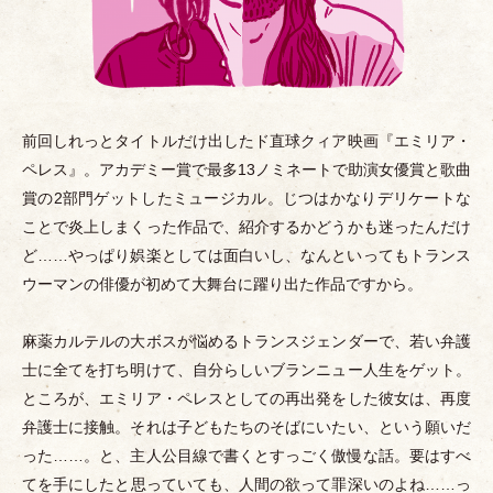
前回しれっとタイトルだけ出したド直球クィア映画『エミリア
・
ペレス』。アカデミー賞で最多13ノミネートで助演女優賞と歌曲
賞の2部門ゲットしたミュージカル。じつはかなりデリケートな
ことで炎上しまくった作品で、紹介するかどうかも迷ったんだけ
ど……やっぱり娯楽としては面白いし、なんといってもトランス
ウーマンの俳優が初めて大舞台に躍り出た作品ですから。
麻薬カルテルの大ボスが悩めるトランスジェンダーで、若い弁護
士に全てを打ち明けて、自分らしいブランニュー人生をゲット。
ところが、エミリア
・
ペレスとしての再出発をした彼女は、再度
弁護士に接触。それは子どもたちのそばにいたい、という願いだ
った……。と、主人公目線で書くとすっごく傲慢な話。要はすべ
てを手にしたと思っていても、人間の欲って罪深いのよね……っ