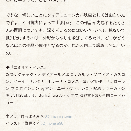
でもな、悔しいことにクィアミュージカル映画としては面白いん
ですよ。不可抗力によって生まれた、この作品が内包するたくさ
んの問題についても、深く考えるのにはいいきっかけ。観ないで
批判だけするのは、外野からやじを飛ばしてるだけ。どこがどう
なればこの作品が傑作となるのか、観た人同士で議論してほしい
の。
◆『エミリア
・
ペレス』
監督：ジャック
・
オディアール／出演：カルラ
・
ソフィア
・
ガスコ
ン、ゾーイ
・
サルダナ、セレーナ
・
ゴメス ほか／制作：サンローラ
ン プロダクション byアンソニー
・
ヴァカレロ／配給：ギャガ／公
開：3月28日より、Bunkamura ル
・
シネマ 渋谷宮下ほか全国ロードシ
ョー
文／よしひろまさみち
X@hannysroom
イラスト／野原くろ
X@nohara96