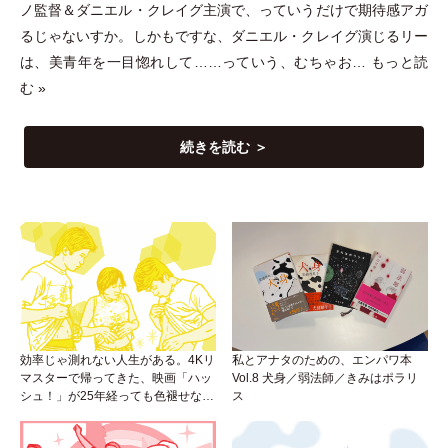
ノ監督＆ダニエル
・
クレイグ主演で、っていうだけで期待感アガ
るじゃないすか。しかもですな、ダニエル
・
クレイグ演じるリー
は、美青年を一目惚れして……っていう、むちゃお…
もっと読
む »
続きを読む ＞
効率じゃ測れない人生がある。4Kリ
私とアナタのための、エンパワ本
マスターで帰ってきた、映画「ハッ
Vol.8 犬身／弱法師／きみはポラリ
シュ！」が25年経っても色褪せない
ス
理由。