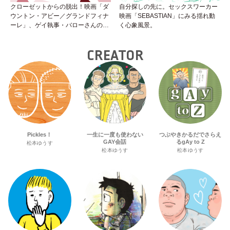
クローゼットからの脱出！映画「ダ
自分探しの先に。セックスワーカー
ウントン・アビー／グランドフィナ
映画「SEBASTIAN」にみる揺れ動
ーレ」、ゲイ執事・バローさんの成
く心象風景。
長は見事！
CREATOR
Pickles！
一生に一度も使わない
つぶやきかるだでさらえ
GAY会話
るgAy to Z
松本ゆうす
松本ゆうす
松本ゆうす