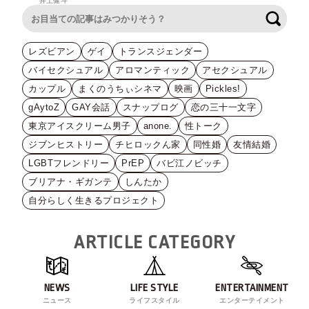
井上健斗
検索
レズビアン
ゲイ
トランスジェンダー
バイセクシュアル
アロマンティック
アセクシュアル
カップル
まくのうちぃシネマ
映画
Pickles!
gAytoZ
GAY会話
スナップログ
恋の三十一文字
東京アイスクリーム男子
anone.
性トーク
ジブンヒストリー
チヒロックん家
同性婚
友情結婚
LGBTフレンドリー
PrEP
バビ江ノビッチ
ブリアナ・ギガンテ
しんたか
自分らしく生きるプロジェクト
ARTICLE CATEGORY
NEWS
LIFE STYLE
ENTERTAINMENT
ニュース
ライフスタイル
エンターテイメント