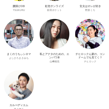
腰掛けOB
虹色サンライズ
玄太はオレが好き
TSUKURU
前田ポケット
野原くろ
まくのうちぃシネマ
私とアナタのための、エ
チヒロックん家の、コン
ンパワ本
ドームでも見てく？
よしひろまさみち
山﨑穂花
チヒロック
カルぺディエム