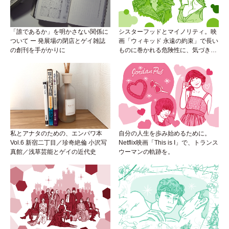
「誰であるか」を明かさない関係に
シスターフッドとマイノリティ。映
ついて ー 発展場の閉店とゲイ雑誌
画「ウィキッド 永遠の約束」で長い
の創刊を手がかりに
ものに巻かれる危険性に、気づき
を。
私とアナタのための、エンパワ本
自分の人生を歩み始めるために。
Vol.6 新宿二丁目／珍奇絶倫 小沢写
Netflix映画「This is I」で、トランス
真館／浅草芸能とゲイの近代史
ウーマンの軌跡を。