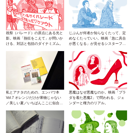
祝祭（パレード）の原点にある光と
じぶんが何者か知らなくたって、定
影。映画「熱狂をこえて」が問いか
めなくたっていい。映画「急に具合
ける、対話と包括のダイナミズム。
が悪くなる」が見せるシスターフッ
ドのカタチ。
私とアナタのための、エンパワ本
悪魔はなぜ悪魔なのか。映画「プラ
Vol.7 オレンジだけが果物じゃない
ダを着た悪魔2」で問われる、ジェ
／美しい夏／いちばんここに似合う
ンダーと権力のリアル。
人