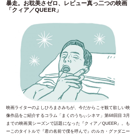
暴走。お耽美さゼロ、レビュー真っ二つの映画
「クィア／QUEER」
映画ライターのよしひろまさみちが、今だからこそ観て欲しい映
像作品をご紹介するコラム
「
まくのうちぃシネマ
」
第68回目 3月
までの映画賞シーズンで話題になった『クィア／QUEER』。も
ーこのタイトルで『君の名前で僕を呼んで』のルカ
・
グァダニー