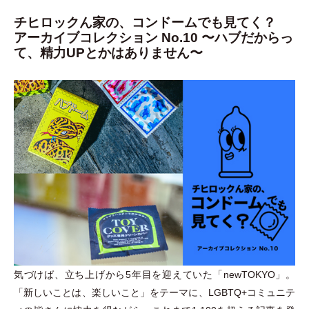
チヒロックん家の、コンドームでも見てく？
アーカイブコレクション No.10 〜ハブだからっ
て、精力UPとかはありません〜
気づけば、立ち上げから5年目を迎えていた
「
newTOKYO
」
。
「
新しいことは、楽しいこと
」
をテーマに、LGBTQ+コミュニテ