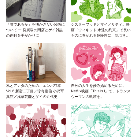
「誰であるか」を明かさない関係に
シスターフッドとマイノリティ。映
ついて ー 発展場の閉店とゲイ雑誌
画「ウィキッド 永遠の約束」で長い
の創刊を手がかりに
ものに巻かれる危険性に、気づき
を。
私とアナタのための、エンパワ本
自分の人生を歩み始めるために。
Vol.6 新宿二丁目／珍奇絶倫 小沢写
Netflix映画「This is I」で、トランス
真館／浅草芸能とゲイの近代史
ウーマンの軌跡を。