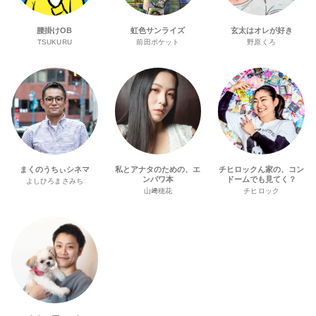
腰掛けOB
虹色サンライズ
玄太はオレが好き
TSUKURU
前田ポケット
野原くろ
まくのうちぃシネマ
私とアナタのための、エ
チヒロックん家の、コン
ンパワ本
ドームでも見てく？
よしひろまさみち
山﨑穂花
チヒロック