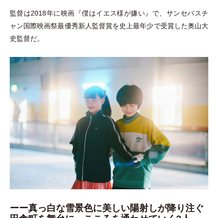
監督は2018年に映画『僕はイエス様が嫌い』で、サンセバスチ
ャン国際映画祭最優秀新人監督賞を史上最年少で受賞した奥山大
史監督だ。
ーー
真っ白な雪景色に美しい陽射しが降り注ぐ