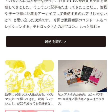
ィの皆さんに協力を得ながら、これまで1,100を超える記事を発
信してきました。そこそこに記事もたまってきたことだし、連載
やテーマ毎に記事をアーカイブして発信するのもアリじゃない
か？ と思い立った次第です。 今回は数百種類のコンドームをコ
レクションする、チヒロックさんのお宝コン…
もっと読む »
続きを読む ＞
効率じゃ測れない人生がある。4Kリ
私とアナタのための、エンパワ本
マスターで帰ってきた、映画「ハッ
Vol.8 犬身／弱法師／きみはポラリ
シュ！」が25年経っても色褪せない
ス
理由。