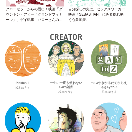
クローゼットからの脱出！映画「ダ
自分探しの先に。セックスワーカー
ウントン・アビー／グランドフィナ
映画「SEBASTIAN」にみる揺れ動
ーレ」、ゲイ執事・バローさんの成
く心象風景。
長は見事！
CREATOR
Pickles！
一生に一度も使わない
つぶやきかるだでさらえ
GAY会話
るgAy to Z
松本ゆうす
松本ゆうす
松本ゆうす