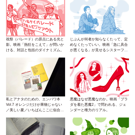
祝祭（パレード）の原点にある光と
じぶんが何者か知らなくたって、定
影。映画「熱狂をこえて」が問いか
めなくたっていい。映画「急に具合
ける、対話と包括のダイナミズム。
が悪くなる」が見せるシスターフッ
ドのカタチ。
私とアナタのための、エンパワ本
悪魔はなぜ悪魔なのか。映画「プラ
Vol.7 オレンジだけが果物じゃない
ダを着た悪魔2」で問われる、ジェ
／美しい夏／いちばんここに似合う
ンダーと権力のリアル。
人