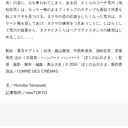
良
）
の姿に、心を奪われてしまう。ある日、さくらのコーチ荒川
（
池
松壮亮
）
は、ホッケー靴のままフィギュアのステップを真似て何度も
転ぶタクヤを見つける。タクヤの恋の応援をしたくなった荒川は、ス
ケート靴を貸してあげ、タクヤの練習をつきあうことに。しばらくし
て荒川の提案から、タクヤとさくらはペアでアイスダンスの練習はじ
めることに……。
配給：東京テアトル｜出演：越山敬逹、中西希亜良、池松壮亮、若葉
竜也 ほか｜主題歌：ハンバート ハンバート
「
ぼくのお日さま
」
｜監
督
・
撮影
・
脚本
・
編集：奥山大史｜© 2024
「
ぼくのお日さま
」
製作委
員会／COMME DES CINÉMAS
文／Honoka Yamasaki
記事制作／newTOKYO