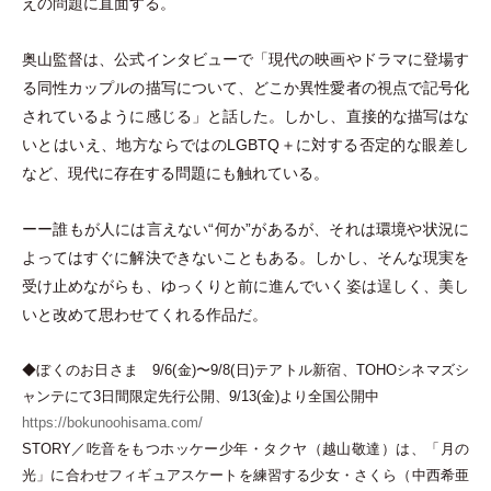
えの問題に直面する。
奥山監督は、公式インタビューで
「
現代の映画やドラマに登場す
る同性カップルの描写について、どこか異性愛者の視点で記号化
されているように感じる
」
と話した。しかし、直接的な描写はな
いとはいえ、地方ならではのLGBTQ＋に対する否定的な眼差し
など、現代に存在する問題にも触れている。
ーー誰もが人には言えない“何か”があるが、それは環境や状況に
よってはすぐに解決できないこともある。しかし、そんな現実を
受け止めながらも、ゆっくりと前に進んでいく姿は逞しく、美し
いと改めて思わせてくれる作品だ。
◆ぼくのお日さま 9/6(金)〜9/8(日)テアトル新宿、TOHOシネマズシ
ャンテにて3日間限定先行公開、9/13(金)より全国公開中
https://bokunoohisama.com/
STORY／吃音をもつホッケー少年
・
タクヤ
（
越山敬達
）
は、
「
月の
光
」
に合わせフィギュアスケートを練習する少女
・
さくら
（
中西希亜