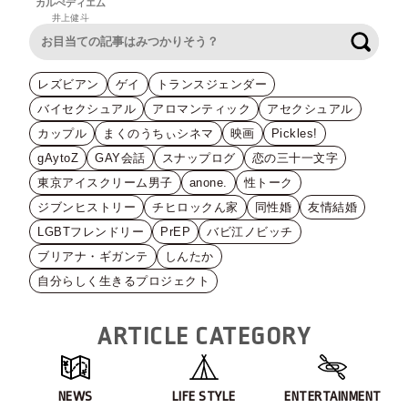
カルぺディエム
井上健斗
検索
レズビアン
ゲイ
トランスジェンダー
バイセクシュアル
アロマンティック
アセクシュアル
カップル
まくのうちぃシネマ
映画
Pickles!
gAytoZ
GAY会話
スナップログ
恋の三十一文字
東京アイスクリーム男子
anone.
性トーク
ジブンヒストリー
チヒロックん家
同性婚
友情結婚
LGBTフレンドリー
PrEP
バビ江ノビッチ
ブリアナ・ギガンテ
しんたか
自分らしく生きるプロジェクト
ARTICLE CATEGORY
NEWS
LIFE STYLE
ENTERTAINMENT