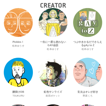
CREATOR
Pickles！
一生に一度も使わない
つぶやきかるだでさらえ
GAY会話
るgAy to Z
松本ゆうす
松本ゆうす
松本ゆうす
腰掛けOB
虹色サンライズ
玄太はオレが好き
TSUKURU
前田ポケット
野原くろ