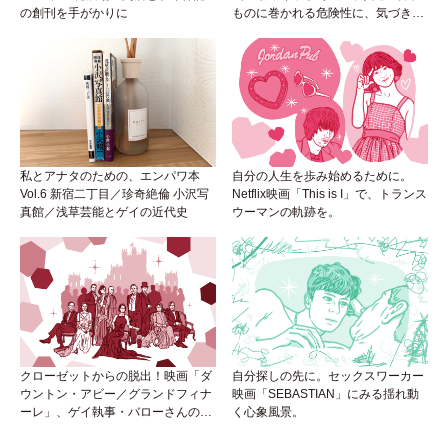
の創刊を手がかりに
ものに巻かれる危険性に、気づき
を。
私とアナタのための、エンパワ本
自分の人生を歩み始めるために。
Vol.6 新宿二丁目／珍奇絶倫 小沢写
Netflix映画「This is I」で、トランス
真館／浅草芸能とゲイの近代史
ウーマンの軌跡を。
クローゼットからの脱出！映画「ダ
自分探しの先に。セックスワーカー
ウントン・アビー／グランドフィナ
映画「SEBASTIAN」にみる揺れ動
ーレ」、ゲイ執事・バローさんの成
く心象風景。
長は見事！