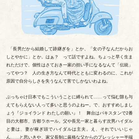
「
長男だから結婚して跡継ぎを
」
とか、
「
女の子なんだからお
しとやかに
」
とか。はぁ？ って話ですよね。ちょっと早く生ま
れただけで、個性はさておき一家の担い手になるなんて
「
伝統
」
ってやつ？ 人の生き方なんて時代とともに変わるのに、これが
原因で自分らしさを失うなんて害でしかないわよね。
ぶっちゃけ日本でもこういうことに縛られて……って悩む隙も与
えてもらえない人って多いと思うのよねー。で、おすすめしまし
ょう『ジョイランド わたしの願い』！ 舞台はパキスタンで2番
目の大都市、古都ラホール。父や長兄一家と暮らす次男ハイダル
と妻は、妻が稼ぎ頭でハイダルは主夫。え、それでいいじゃ
ん……と思いきや、家父長制に厳格な父からのプレッシャー半端