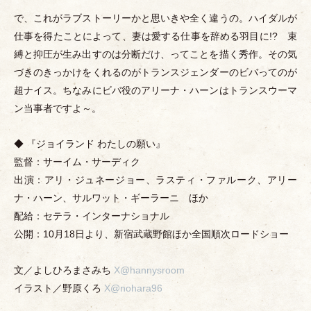
で、これがラブストーリーかと思いきや全く違うの。ハイダルが
仕事を得たことによって、妻は愛する仕事を辞める羽目に!? 束
縛と抑圧が生み出すのは分断だけ、ってことを描く秀作。その気
づきのきっかけをくれるのがトランスジェンダーのビバってのが
超ナイス。ちなみにビバ役のアリーナ
・
ハーンはトランスウーマ
ン当事者ですよ～。
◆ 『ジョイランド わたしの願い』
監督：サーイム
・
サーディク
出演：アリ
・
ジュネージョー、ラスティ
・
ファルーク、アリー
ナ
・
ハーン、サルワット
・
ギーラーニ ほか
配給：セテラ
・
インターナショナル
公開：10月18日より、新宿武蔵野館ほか全国順次ロードショー
文／よしひろまさみち
X@hannysroom
イラスト／野原くろ
X@nohara96