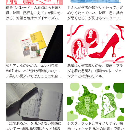
祝祭（パレード）の原点にある光と
じぶんが何者か知らなくたって、定
影。映画「熱狂をこえて」が問いか
めなくたっていい。映画「急に具合
ける、対話と包括のダイナミズム。
が悪くなる」が見せるシスターフッ
ドのカタチ。
私とアナタのための、エンパワ本
悪魔はなぜ悪魔なのか。映画「プラ
Vol.7 オレンジだけが果物じゃない
ダを着た悪魔2」で問われる、ジェ
／美しい夏／いちばんここに似合う
ンダーと権力のリアル。
人
「誰であるか」を明かさない関係に
シスターフッドとマイノリティ。映
ついて ー 発展場の閉店とゲイ雑誌
画「ウィキッド 永遠の約束」で長い