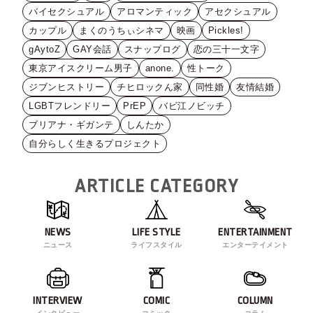
バイセクシュアル
アロマンティック
アセクシュアル
カップル
まくのうちぃシネマ
映画
Pickles!
gAytoZ
GAY会話
スナップログ
恋の三十一文字
東京アイスクリーム男子
anone.
性トーク
ジブンヒストリー
チヒロックん家
同性婚
友情結婚
LGBTフレンドリー
PrEP
バビ江ノビッチ
ブリアナ・ギガンテ
しんたか
自分らしく生きるプロジェクト
ARTICLE CATEGORY
NEWS
LIFE STYLE
ENTERTAINMENT
ニュース
ライフスタイル
エンターテイメント
INTERVIEW
COMIC
COLUMN