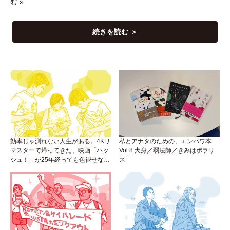
む »
続きを読む ＞
効率じゃ測れない人生がある。4Kリ
私とアナタのための、エンパワ本
マスターで帰ってきた、映画「ハッ
Vol.8 犬身／弱法師／きみはポラリ
シュ！」が25年経っても色褪せない
ス
理由。