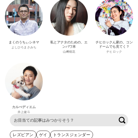
まくのうちぃシネマ
私とアナタのための、エ
チヒロックん家の、コン
ンパワ本
ドームでも見てく？
よしひろまさみち
山﨑穂花
チヒロック
カルぺディエム
井上健斗
検索
レズビアン
ゲイ
トランスジェンダー