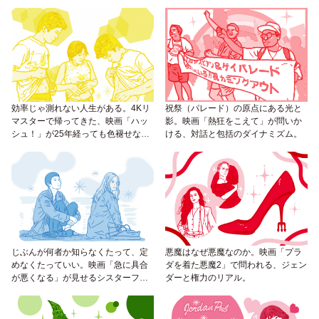
効率じゃ測れない人生がある。4Kリ
祝祭（パレード）の原点にある光と
マスターで帰ってきた、映画「ハッ
影。映画「熱狂をこえて」が問いか
シュ！」が25年経っても色褪せない
ける、対話と包括のダイナミズム。
理由。
じぶんが何者か知らなくたって、定
悪魔はなぜ悪魔なのか。映画「プラ
めなくたっていい。映画「急に具合
ダを着た悪魔2」で問われる、ジェン
が悪くなる」が見せるシスターフッ
ダーと権力のリアル。
ドのカタチ。