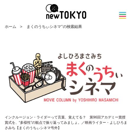
ホーム
>
まくのうちぃシネマ"の検索結果
インクルージョン・ライダーって言葉、覚えてる？ 第96回アカデミー賞授
賞式を、“多様性”の観点で振り返ってみましょ。／映画ライター・よしひろま
さみち【まくのうちぃシネマ号外】