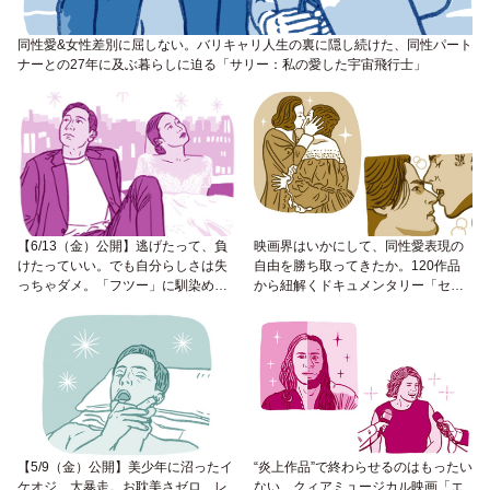
同性愛&女性差別に屈しない。バリキャリ人生の裏に隠し続けた、同性パート
ナーとの27年に及ぶ暮らしに迫る「サリー：私の愛した宇宙飛行士」
【6/13（金）公開】逃げたって、負
映画界はいかにして、同性愛表現の
けたっていい。でも自分らしさは失
自由を勝ち取ってきたか。120作品
っちゃダメ。「フツー」に馴染めな
から紐解くドキュメンタリー「セル
い最強バディの13年を描く映画「ラ
ロイド・クローゼット」を今こそ、
ブ・イン・ザ・ビッグシティ」
観てほしいの
【5/9（金）公開】美少年に沼ったイ
“炎上作品”で終わらせるのはもったい
ケオジ、大暴走。お耽美さゼロ、レ
ない、クィアミュージカル映画「エ