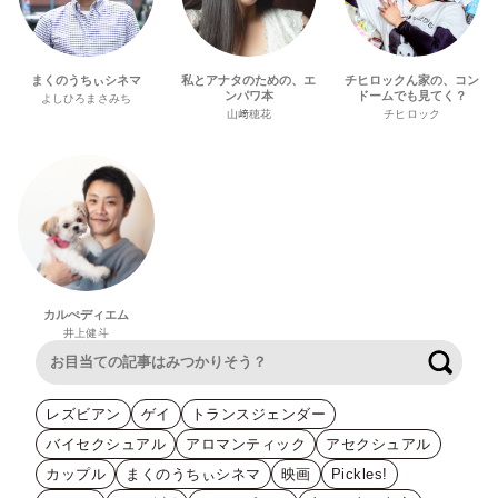
まくのうちぃシネマ
私とアナタのための、エ
チヒロックん家の、コン
ンパワ本
ドームでも見てく？
よしひろまさみち
山﨑穂花
チヒロック
カルぺディエム
井上健斗
検索
レズビアン
ゲイ
トランスジェンダー
バイセクシュアル
アロマンティック
アセクシュアル
カップル
まくのうちぃシネマ
映画
Pickles!