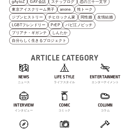
gAytoZ
GAY会話
スナップログ
恋の三十一文字
東京アイスクリーム男子
anone.
性トーク
ジブンヒストリー
チヒロックん家
同性婚
友情結婚
LGBTフレンドリー
PrEP
バビ江ノビッチ
ブリアナ・ギガンテ
しんたか
自分らしく生きるプロジェクト
ARTICLE CATEGORY
NEWS
LIFE STYLE
ENTERTAINMENT
ニュース
ライフスタイル
エンターテイメント
INTERVIEW
COMIC
COLUMN
インタビュー
コミック
コラム