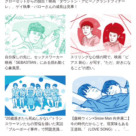
クローゼットからの脱出！映画「ダウントン・アビー／グランドフィナー
レ」、ゲイ執事・バローさんの成長は見事！
自分探しの先に。セックスワーカー
スリリングな心情の間で。映画「ピ
映画「SEBASTIAN」にみる揺れ動く
アス 刺心」が写す、“ただ、好きにな
心象風景。
ること”の想い。
“20歳過ぎたら死ぬしかない”トラン
【森崎ウィン×Snow Man 向井康二】
スウーマンたちの苦悩を描いた実話
今の時代だからこそ、現実味もある
「ブルーボーイ事件」で問題意識
王道BL「（LOVE SONG）」。「そ
を！
んなんねーわ」と言わずに、ちょっ