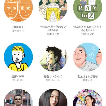
Pickles！
一生に一度も使わない
つぶやきかるだでさらえ
GAY会話
るgAy to Z
松本ゆうす
松本ゆうす
松本ゆうす
腰掛けOB
虹色サンライズ
玄太はオレが好き
TSUKURU
前田ポケット
野原くろ