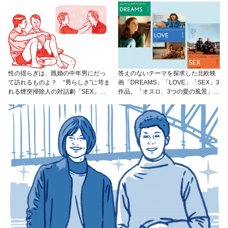
と話聞いて？
性の揺らぎは、既婚の中年男にだっ
答えのないテーマを探求した北欧映
て訪れるものよ？ “男らしさ”に苛ま
画「DREAMS」「LOVE」「SEX」3
れる煙突掃除人の対話劇「SEX」を
作品。「オスロ、3つの愛の風景」と
観て、笑って、語ってみて
して9/5（金）より一挙全国ロードシ
ョー