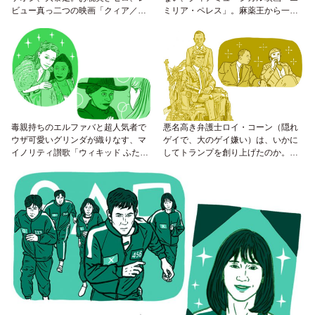
ビュー真っ二つの映画「クィア／
ミリア・ペレス」。麻薬王から一
QUEER」
転、女性となったエミリアの運命
毒親持ちのエルファバと超人気者で
悪名高き弁護士ロイ・コーン（隠れ
ウザ可愛いグリンダが織りなす、マ
ゲイで、大のゲイ嫌い）は、いかに
イノリティ讃歌「ウィキッド ふたり
してトランプを創り上げたのか。
の魔女」
「アプレンティス：ドナルド・トラ
ンプの創り方」