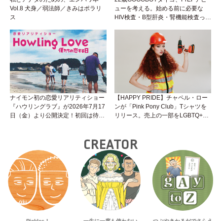
Vol.8 犬身／弱法師／きみはポラリ
ューを考える。始める前に必要な
ス
HIV検査・B型肝炎・腎機能検査っ
て？開始前検査のヒミツを知ろう！
性トーク～聞きにくいことは小堀先
生に聞けばイイ！（Vol.25）
ナイモン初の恋愛リアリティショー
【HAPPY PRIDE】チャペル・ロー
『ハウリングラブ』が2026年7月17
ンが「Pink Pony Club」Tシャツを
日（金）より公開決定！初回は待望
リリース。売上の一部をLGBTQ+＆
の“GMPD”編！？
トランスジェンダーユース支援プロ
ジェクトへ寄付
CREATOR