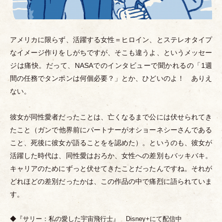
アメリカに限らず、活躍する女性＝ヒロイン、とステレオタイプ
なイメージ作りをしがちですが、そこも違うよ、というメッセー
ジは痛快。だって、NASAでのインタビューで聞かれるの
「
1週
間の任務でタンポンは何個必要？
」
とか、ひどいのよ！ ありえ
ない。
彼女が同性愛者だったことは、亡くなるまで公には伏せられてき
たこと
（
ガンで他界前にパートナーがオショーネシーさんである
こと、死後に彼女が語ることをを認めた
）
。というのも、彼女が
活躍した時代は、同性愛はおろか、女性への差別もバッキバキ。
キャリアのためにずっと伏せてきたことだったんですね。それが
どれほどの差別だったかは、この作品の中で痛烈に語られていま
す。
◆『サリー：私の愛した宇宙飛行士』 Disney+にて配信中