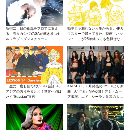
新宿二丁目の夜風をフロアに変え
効率じゃ測れない人生がある。4Kリ
る！壱タカシ×JYAGAが解き放つセ
マスターで帰ってきた、映画「ハッ
ルフラブ・ダンスチューン
シュ！」が25年経っても色褪せない
「Okaaayyy!!!」が遂にリリース！
理由。
一生に一度も使わないGAY会話34／
KATSEYE、8月発売の3rd EPより新
アジアの誇りをまとえ！世界へ羽ば
曲「Animal」MV公開！デミ・ムー
たく”Gaysian”宣言
ア出演、エド・シーラン参加の大胆
アンセムは必聴！