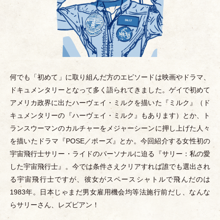
何でも
「
初めて
」
に取り組んだ方のエピソードは映画やドラマ、
ドキュメンタリーとなって多く語られてきました。ゲイで初めて
アメリカ政界に出たハーヴェイ
・
ミルクを描いた『ミルク』
（
ド
キュメンタリーの『ハーヴェイ
・
ミルク』もあります
）
とか、ト
ランスウーマンのカルチャーをメジャーシーンに押し上げた人々
を描いたドラマ『POSE／ポーズ』とか。今回紹介する女性初の
宇宙飛行士サリー
・
ライドのパーソナルに迫る『サリー：私の愛
した宇宙飛行士』。今では条件さえクリアすれば誰でも選出され
る宇宙飛行士ですが、彼女がスペースシャトルで飛んだのは
1983年。日本じゃまだ男女雇用機会均等法施行前だし、なんな
らサリーさん、レズビアン！