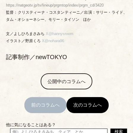
https://natgeotv.jp/tv/lineup/prgmtop/index/prgm_cd/3420
監督：クリスティーナ
・
コスタンティーニ／出演：サリー
・
ライド、
タム
・
オショーネシー、モリー
・
タイソン ほか
文／よしひろまさみち
X@hannysroom
イラスト／野原くろ
X@nohara96
記事制作／newTOKYO
公開中のコラムへ
前のコラムへ
次のコラムへ
他に気になることはある？
検索