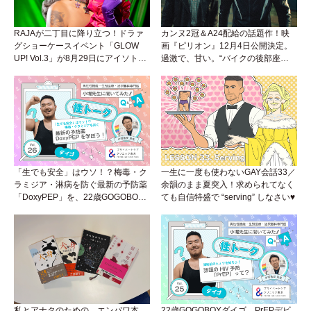
RAJAが二丁目に降り立つ！ドラァ
カンヌ2冠＆A24配給の話題作！映
グショーケースイベント「GLOW
画『ピリオン』12月4日公開決定。
UP! Vol.3」が8月29日にアイソトー
過激で、甘い。“バイクの後部座
プラウンジで開催！
席”から始まるラブストーリー。
「生でも安全」はウソ！？梅毒・ク
一生に一度も使わないGAY会話33／
ラミジア・淋病を防ぐ最新の予防薬
余韻のまま夏突入！求められてなく
「DoxyPEP」を、22歳GOGOBOY
ても自信特盛で “serving” しなさい♥
ダイゴと学ぼう！性トーク〜聞きに
くいことは小堀先生に聞けばイイ！
（Vol.26）
私とアナタのための、エンパワ本
22歳GOGOBOYダイゴ、PrEPデビ