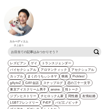
カルぺディエム
井上健斗
検索
レズビアン
ゲイ
トランスジェンダー
バイセクシュアル
アロマンティック
アセクシュアル
カップル
まくのうちぃシネマ
映画
Pickles!
gAytoZ
GAY会話
スナップログ
恋の三十一文字
東京アイスクリーム男子
anone.
性トーク
ジブンヒストリー
チヒロックん家
同性婚
友情結婚
LGBTフレンドリー
PrEP
バビ江ノビッチ