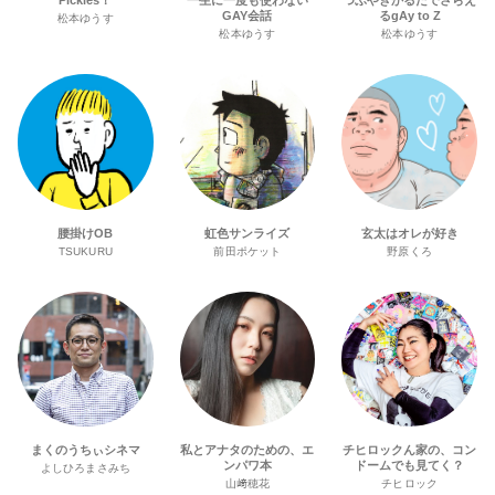
Pickles！
一生に一度も使わない
つぶやきかるだでさらえ
GAY会話
るgAy to Z
松本ゆうす
松本ゆうす
松本ゆうす
腰掛けOB
虹色サンライズ
玄太はオレが好き
TSUKURU
前田ポケット
野原くろ
まくのうちぃシネマ
私とアナタのための、エ
チヒロックん家の、コン
ンパワ本
ドームでも見てく？
よしひろまさみち
山﨑穂花
チヒロック