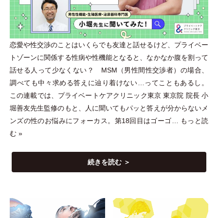
恋愛や性交渉のことはいくらでも友達と話せるけど、プライベー
トゾーンに関係する性病や性機能となると、なかなか腹を割って
話せる人って少なくない？ MSM
（
男性間性交渉者
）
の場合、
調べても中々求める答えに辿り着けない…ってこともあるし。
この連載では、プライベートケアクリニック東京 東京院 院長 小
堀善友先生監修のもと、人に聞いてもパッと答えが分からないメ
ンズの性のお悩みにフォーカス。第18回目はゴーゴ…
もっと読
む »
続きを読む ＞