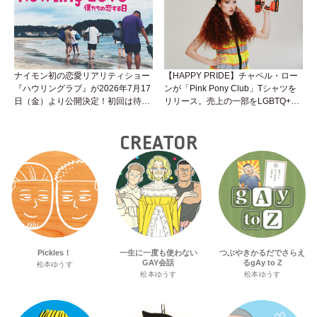
ナイモン初の恋愛リアリティショー
【HAPPY PRIDE】チャペル・ロー
『ハウリングラブ』が2026年7月17
ンが「Pink Pony Club」Tシャツを
日（金）より公開決定！初回は待望
リリース。売上の一部をLGBTQ+＆
の“GMPD”編！？
トランスジェンダーユース支援プロ
ジェクトへ寄付
CREATOR
Pickles！
一生に一度も使わない
つぶやきかるだでさらえ
GAY会話
るgAy to Z
松本ゆうす
松本ゆうす
松本ゆうす