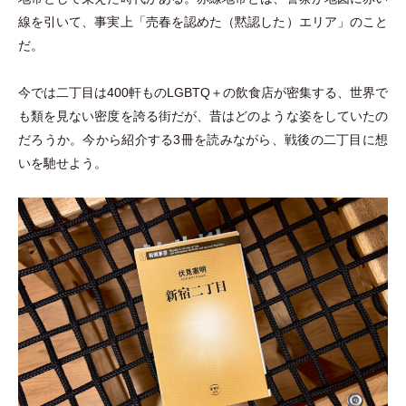
線を引いて、事実上
「
売春を認めた
（
黙認した
）
エリア
」
のこと
だ。
今では二丁目は400軒ものLGBTQ＋の飲食店が密集する、世界で
も類を見ない密度を誇る街だが、昔はどのような姿をしていたの
だろうか。今から紹介する3冊を読みながら、戦後の二丁目に想
いを馳せよう。