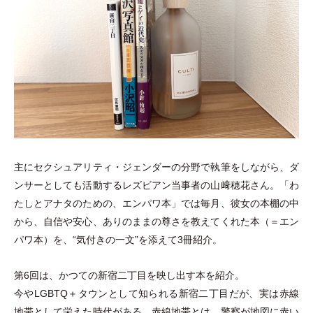
主にセクシュアリティ
・
ジェンダーの分野で執筆をしながら、ダ
ンサーとしても活動するレズビアン当事者の山﨑穂花さん。
「
わ
たしとアナタのための、エンパワ本
」
では毎月、彼女の本棚の中
から、自信や安心、ありのままの尊さを教えてくれた本
（
＝エン
パワ本
）
を、“気付きの一文”を添えて3冊紹介。
第6回は、かつての新宿二丁目を映し出す本を紹介。
今やLGBTQ＋タウンとして知られる新宿二丁目だが、実は赤線
地帯として栄えた時代がある。赤線地帯とは、警察が地図に赤い