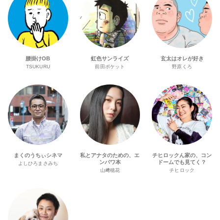
腰掛けOB
虹色サンライズ
玄太はオレが好き
TSUKURU
前田ポケット
野原くろ
まくのうちぃシネマ
私とアナタのための、エ
チヒロックん家の、コン
ンパワ本
ドームでも見てく？
よしひろまさみち
山﨑穂花
チヒロック