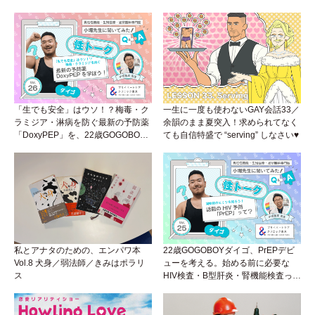
プラウンジで開催！
席”から始まるラブストーリー。
「生でも安全」はウソ！？梅毒・ク
一生に一度も使わないGAY会話33／
ラミジア・淋病を防ぐ最新の予防薬
余韻のまま夏突入！求められてなく
「DoxyPEP」を、22歳GOGOBOY
ても自信特盛で “serving” しなさい♥
ダイゴと学ぼう！性トーク〜聞きに
くいことは小堀先生に聞けばイイ！
（Vol.26）
私とアナタのための、エンパワ本
22歳GOGOBOYダイゴ、PrEPデビ
Vol.8 犬身／弱法師／きみはポラリ
ューを考える。始める前に必要な
ス
HIV検査・B型肝炎・腎機能検査っ
て？開始前検査のヒミツを知ろう！
性トーク～聞きにくいことは小堀先
生に聞けばイイ！（Vol.25）