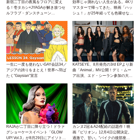
新宿二丁目の夜風をフロアに変え
効率じゃ測れない人生がある。4Kリ
る！壱タカシ×JYAGAが解き放つセ
マスターで帰ってきた、映画「ハッ
ルフラブ・ダンスチューン
シュ！」が25年経っても色褪せない
「Okaaayyy!!!」が遂にリリース！
理由。
一生に一度も使わないGAY会話34／
KATSEYE、8月発売の3rd EPより新
アジアの誇りをまとえ！世界へ羽ば
曲「Animal」MV公開！デミ・ムー
たく”Gaysian”宣言
ア出演、エド・シーラン参加の大胆
アンセムは必聴！
RAJAが二丁目に降り立つ！ドラァ
カンヌ2冠＆A24配給の話題作！映
グショーケースイベント「GLOW
画『ピリオン』12月4日公開決定。
UP! Vol.3」が8月29日にアイソトー
過激で、甘い。“バイクの後部座