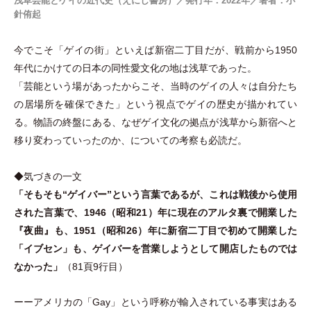
浅草芸能とゲイの近代史（えにし書房）／発行年：2022年／著者：小
針侑起
今でこそ
「
ゲイの街
」
といえば新宿二丁目だが、戦前から1950
年代にかけての日本の同性愛文化の地は浅草であった。
「
芸能という場があったからこそ、当時のゲイの人々は自分たち
の居場所を確保できた
」
という視点でゲイの歴史が描かれてい
る。物語の終盤にある、なぜゲイ文化の拠点が浅草から新宿へと
移り変わっていったのか、についての考察も必読だ。
◆気づきの一文
「
そもそも“ゲイバー”という言葉であるが、これは戦後から使用
された言葉で、1946
（
昭和21
）
年に現在のアルタ裏で開業した
『夜曲』も、1951
（
昭和26
）
年に新宿二丁目で初めて開業した
「
イブセン
」
も、ゲイバーを営業しようとして開店したものでは
なかった
」
（
81頁9行目
）
ーーアメリカの
「
Gay
」
という呼称が輸入されている事実はある