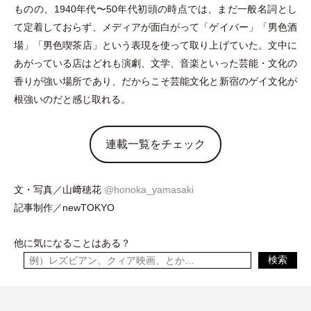
ものの、1940年代〜50年代初頭の時点では、まだ一般名詞とし
て定着しておらず、メディアが面白がって
「
ゲイバー
」
「
男色酒
場
」
「
男色喫茶店
」
という表現を使って取り上げていた。文中に
あがっている店はどれも演劇、文学、音楽といった芸能
・
文化の
香りが強い場所であり、だからこそ芸能文化と新宿のゲイ文化が
根強いのだと感じ取れる。
連載一覧をチェック
文
・
写真／山﨑穂花
@honoka_yamasaki
記事制作／newTOKYO
他に気になることはある？
検索