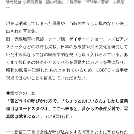
珍奇絶倫 小沢写真館（話の特集）／発行年：1974年／著者：小沢昭
一
現在は消滅してしまった風景や、当時の生々しい風俗などが映し
出された写真集。
旧
・
赤線地帯の戦跡、ソープ嬢、ゲイボーイショー、レズビアン
スナックなどの取材も掲載。日本の放浪芸や庶民文化を研究して
いた小沢氏ならではの民俗学的な視点も取り入れられている。あ
くまで彼自身の好奇心とスケベ心を原動力にカメラを手に取り、
昭和の風俗を記録したものとされているため、LGBTQ＋当事者
視点ではないことを留意していただきたい。
◆気づきの一文
「
昔どうりの呼びかけ方で、『ちょっとおにいさん』しかし営業
種目はヌードスタジオ、ここへ来ると、昔からの条件反射で、写
真師は武者ぶるい
」
（
149頁1行目
）
ーー新宿二丁目で女性が呼び込みをする写真とともに寄せられた