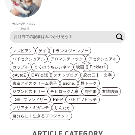
カルぺディエム
井上健斗
検索
レズビアン
ゲイ
トランスジェンダー
バイセクシュアル
アロマンティック
アセクシュアル
カップル
まくのうちぃシネマ
映画
Pickles!
gAytoZ
GAY会話
スナップログ
恋の三十一文字
東京アイスクリーム男子
anone.
性トーク
ジブンヒストリー
チヒロックん家
同性婚
友情結婚
LGBTフレンドリー
PrEP
バビ江ノビッチ
ブリアナ・ギガンテ
しんたか
自分らしく生きるプロジェクト
ARTICLE CATEGORY