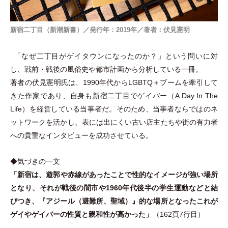
新宿二丁目（新潮新書）／発行年：2019年／著者：伏見憲明
「
なぜ二丁目がゲイタウンになったのか？
」
という問いに対
し、戦前
・
戦後の風俗史や都市計画から分析している一冊。
著者の伏見憲明氏は、1990年代からLGBTQ＋ブームを牽引して
きた作家であり、自身も新宿二丁目でゲイバー
（
A Day In The
Life
）
を経営している当事者だ。そのため、当事者ならではのネ
ットワークを活かし、表には出にくい古い店主たちや街の有力者
への貴重なインタビューを成功させている。
◆気づきの一文
「
新宿は、遊郭や赤線があったことで性的なイメージが強い場所
となり、それが戦後の闇市や1960年代後半の学生運動などと結
びつき、『アジール
（
避難所、聖域
）
』的な場所となったこれが
ゲイやゲイバーの性質と親和性が高かった
」
（
162頁7行目
）