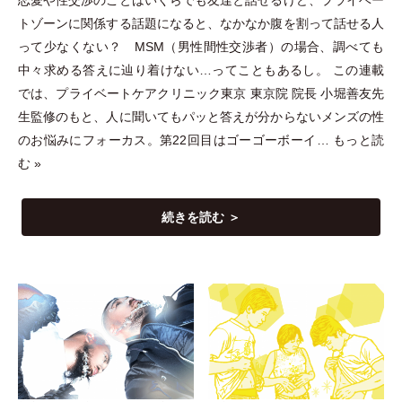
恋愛や性交渉のことはいくらでも友達と話せるけど、プライベー
トゾーンに関係する話題になると、なかなか腹を割って話せる人
って少なくない？ MSM
（
男性間性交渉者
）
の場合、調べても
中々求める答えに辿り着けない…ってこともあるし。 この連載
では、プライベートケアクリニック東京 東京院 院長 小堀善友先
生監修のもと、人に聞いてもパッと答えが分からないメンズの性
のお悩みにフォーカス。第22回目はゴーゴーボーイ…
もっと読
む »
続きを読む ＞