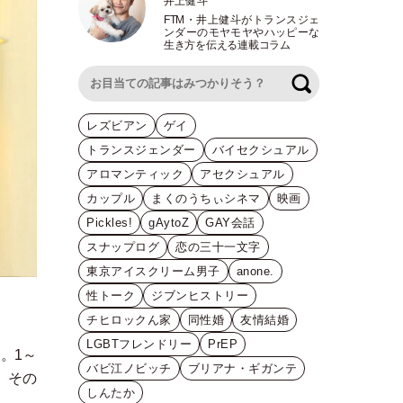
井上健斗
FTM
・
井上健斗がトランスジェ
ンダーのモヤモヤやハッピーな
生き方を伝える連載コラム
検索
レズビアン
ゲイ
トランスジェンダー
バイセクシュアル
アロマンティック
アセクシュアル
カップル
まくのうちぃシネマ
映画
Pickles!
gAytoZ
GAY会話
スナップログ
恋の三十一文字
東京アイスクリーム男子
anone.
性トーク
ジブンヒストリー
チヒロックん家
同性婚
友情結婚
LGBTフレンドリー
PrEP
。1～
バビ江ノビッチ
ブリアナ・ギガンテ
、その
しんたか