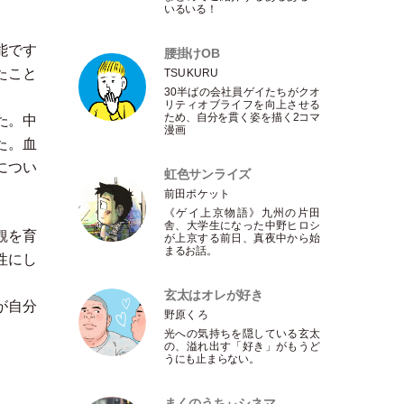
いるいる！
能です
腰掛けOB
たこと
TSUKURU
30半ばの会社員ゲイたちがクオ
リティオブライフを向上させる
ため、自分を貫く姿を描く2コマ
た。中
漫画
た。血
につい
虹色サンライズ
前田ポケット
《ゲイ上京物語》九州の片田
舎、大学生になった中野ヒロシ
観を育
が上京する前日、真夜中から始
まるお話。
性にし
玄太はオレが好き
が自分
野原くろ
光への気持ちを隠している玄太
の、溢れ出す
「
好き
」
がもうど
うにも止まらない。
まくのうちぃシネマ