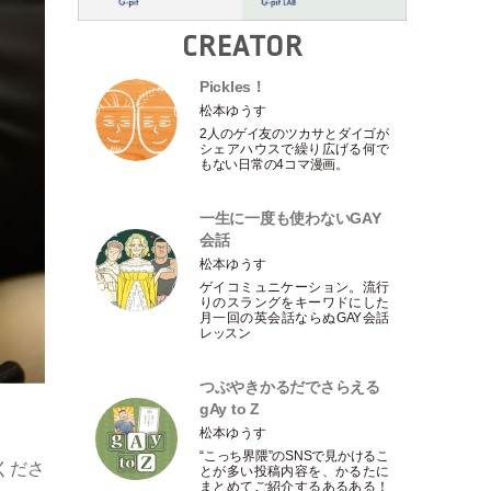
CREATOR
Pickles！
松本ゆうす
2人のゲイ友のツカサとダイゴが
シェアハウスで繰り広げる何で
もない日常の4コマ漫画。
一生に一度も使わないGAY
会話
松本ゆうす
ゲイコミュニケーション。流行
りのスラングをキーワドにした
月一回の英会話ならぬGAY会話
レッスン
つぶやきかるだでさらえる
gAy to Z
松本ゆうす
“こっち界隈”のSNSで見かけるこ
くださ
とが多い投稿内容を、かるたに
まとめてご紹介するあるある！