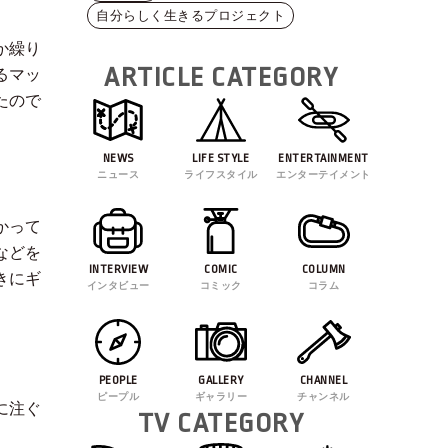
自分らしく生きるプロジェクト
か繰り
ARTICLE CATEGORY
るマッ
たので
NEWS
LIFE STYLE
ENTERTAINMENT
ニュース
ライフスタイル
エンターテイメント
かって
などを
INTERVIEW
COMIC
COLUMN
きにギ
インタビュー
コミック
コラム
PEOPLE
GALLERY
CHANNEL
ピープル
ギャラリー
チャンネル
に注ぐ
TV CATEGORY