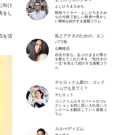
に向け
よしひろまさみち
表をし
映画ライター
・
よしひろまさみ
ちの今観て欲しい映画〜懐かし
い映画を紹介する連載コラム
Sを活
私とアナタのための、エン
パワ本
山﨑穂花
自信や安心、ありのままの尊さ
を教えてくれた本を、“気付きの
一文”を添えて紹介する連載コラ
ム
チヒロックん家の、コンド
ームでも見てく？
チヒロック
コンドームエキスパートのコレ
クション＆特に思い入れ深いコ
ンドームを解説していく連載コ
ラム
カルぺディエム