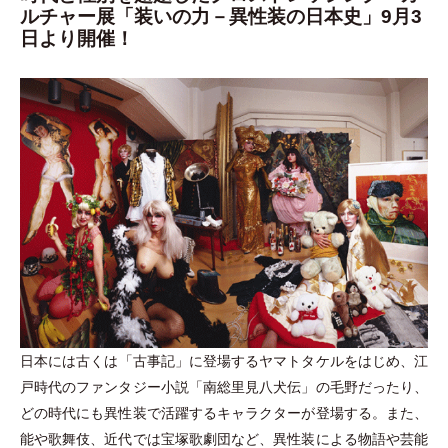
ルチャー展「装いの力－異性装の日本史」9月3
日より開催！
日本には古くは
「
古事記
」
に登場するヤマトタケルをはじめ、江
戸時代のファンタジー小説
「
南総里見八犬伝
」
の毛野だったり、
どの時代にも異性装で活躍するキャラクターが登場する。また、
能や歌舞伎、近代では宝塚歌劇団など、異性装による物語や芸能