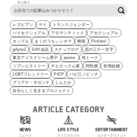
井上健斗
検索
レズビアン
ゲイ
トランスジェンダー
バイセクシュアル
アロマンティック
アセクシュアル
カップル
まくのうちぃシネマ
映画
Pickles!
gAytoZ
GAY会話
スナップログ
恋の三十一文字
東京アイスクリーム男子
anone.
性トーク
ジブンヒストリー
チヒロックん家
同性婚
友情結婚
LGBTフレンドリー
PrEP
バビ江ノビッチ
ブリアナ・ギガンテ
しんたか
自分らしく生きるプロジェクト
ARTICLE CATEGORY
NEWS
LIFE STYLE
ENTERTAINMENT
ニュース
ライフスタイル
エンターテイメント