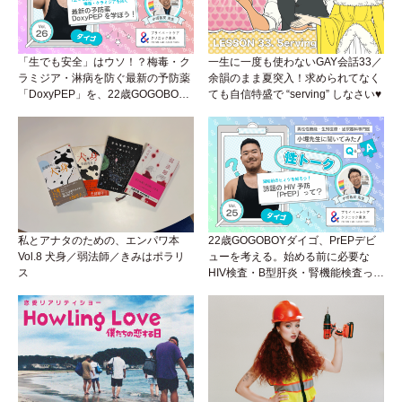
「生でも安全」はウソ！？梅毒・ク
一生に一度も使わないGAY会話33／
ラミジア・淋病を防ぐ最新の予防薬
余韻のまま夏突入！求められてなく
「DoxyPEP」を、22歳GOGOBOY
ても自信特盛で “serving” しなさい♥
ダイゴと学ぼう！性トーク〜聞きに
くいことは小堀先生に聞けばイイ！
（Vol.26）
私とアナタのための、エンパワ本
22歳GOGOBOYダイゴ、PrEPデビ
Vol.8 犬身／弱法師／きみはポラリ
ューを考える。始める前に必要な
ス
HIV検査・B型肝炎・腎機能検査っ
て？開始前検査のヒミツを知ろう！
性トーク～聞きにくいことは小堀先
生に聞けばイイ！（Vol.25）