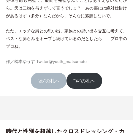
身体も顔も完璧で、股間も完璧なんてことはありえないんだか
ら。天は二物を与えずって言うでしょ？ あの裏には絶対仕掛け
があるはず
（
多分
）
なんだから、そんなに落胆しないで。
ただ、エッチな男との思い出、家族との思い出を交互に考えて、
ベストな膨らみをキープし続けているのだとしたら……プロ中の
プロね。
作／松本ゆうす
Twitter@youth_matsumoto
“め”の札へ
“や”の札へ
時代と性別を超越したクロスドレッシング・カ