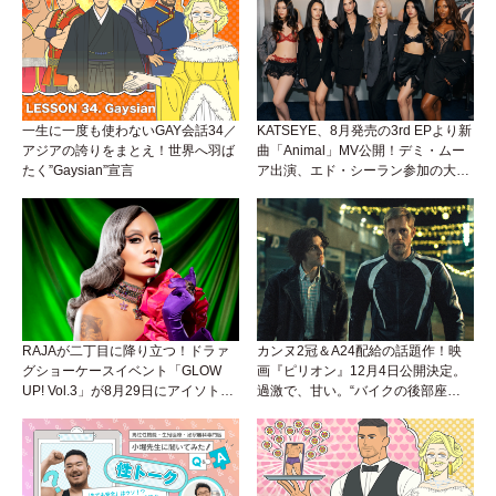
一生に一度も使わないGAY会話34／
KATSEYE、8月発売の3rd EPより新
アジアの誇りをまとえ！世界へ羽ば
曲「Animal」MV公開！デミ・ムー
たく”Gaysian”宣言
ア出演、エド・シーラン参加の大胆
アンセムは必聴！
RAJAが二丁目に降り立つ！ドラァ
カンヌ2冠＆A24配給の話題作！映
グショーケースイベント「GLOW
画『ピリオン』12月4日公開決定。
UP! Vol.3」が8月29日にアイソトー
過激で、甘い。“バイクの後部座
プラウンジで開催！
席”から始まるラブストーリー。