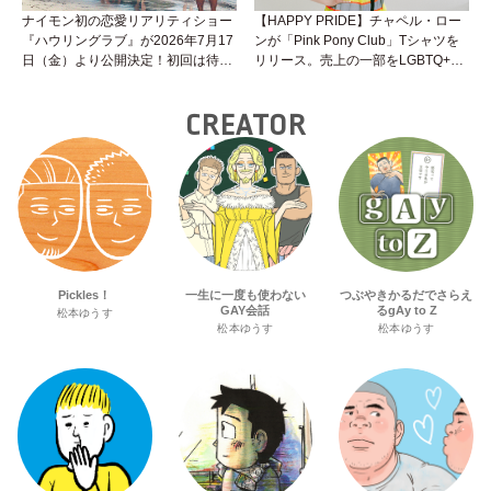
ナイモン初の恋愛リアリティショー
【HAPPY PRIDE】チャペル・ロー
『ハウリングラブ』が2026年7月17
ンが「Pink Pony Club」Tシャツを
日（金）より公開決定！初回は待望
リリース。売上の一部をLGBTQ+＆
の“GMPD”編！？
トランスジェンダーユース支援プロ
ジェクトへ寄付
CREATOR
Pickles！
一生に一度も使わない
つぶやきかるだでさらえ
GAY会話
るgAy to Z
松本ゆうす
松本ゆうす
松本ゆうす