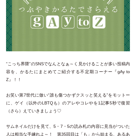
“こっち界隈”のSNSでなんとなぁ～く見かけることが多い投稿内
容を、かるたにまとめてご紹介する不定期コーナー『gAy to
Z』！！
お笑い第7世代に倣い“誰も傷つかずクスッと笑える”をモットー
に、ゲイ
（
以外のLBTQも
）
のアレやコレやを1記事5秒で復習
（
さら
）
えていきましょう♡
サムネイルだけを見て、5
・
7
・
5の読み札の内容に見当がついた
人は相当な手練れよ～！ 第35回目は
「
も
」
から始まる、あるあ