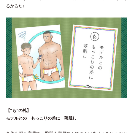
るかるた♪
【“も”の札】
モデルとの もっこりの差に 落胆し