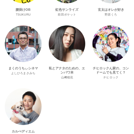
腰掛けOB
虹色サンライズ
玄太はオレが好き
TSUKURU
前田ポケット
野原くろ
まくのうちぃシネマ
私とアナタのための、エ
チヒロックん家の、コン
ンパワ本
ドームでも見てく？
よしひろまさみち
山﨑穂花
チヒロック
カルぺディエム