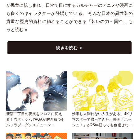
が民衆に親しまれ、日常で目にするカルチャーのアニメや漫画に
も多くのキャラクターが登場している。 そんな日本の異性装の
貴重な歴史的資料に触れることができる『装いの力－異性…
も
っと読む »
続きを読む ＞
新宿二丁目の夜風をフロアに変え
効率じゃ測れない人生がある。4Kリ
る！壱タカシ×JYAGAが解き放つセ
マスターで帰ってきた、映画「ハッ
ルフラブ・ダンスチューン
シュ！」が25年経っても色褪せない
「Okaaayyy!!!」が遂にリリース！
理由。